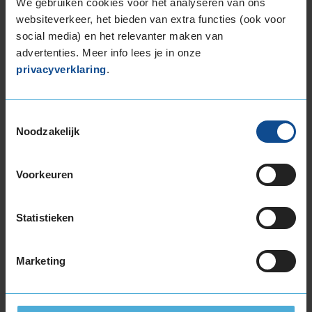
We gebruiken cookies voor het analyseren van ons
225/50R17 98W EXTRALOAD RUNFLAT
websiteverkeer, het bieden van extra functies (ook voor
225/55R17 101W EXTRALOAD
social media) en het relevanter maken van
225/55R17 101Y EXTRALOAD
advertenties. Meer info lees je in onze
225/55R17 97T EXTRALOAD
privacyverklaring
.
225/60R17 103V EXTRALOAD
225/65R17 106V EXTRALOAD
235/45R17 97Y EXTRALOAD
Toestemmingsselectie
235/55R17 103Y EXTRALOAD
Noodzakelijk
235/55R17 103Y EXTRALOAD
235/55R17 103Y EXTRALOAD
Voorkeuren
235/55R17 99H
235/60R17 102H
235/65R17 108W EXTRALOAD
Statistieken
245/45R17 99Y EXTRALOAD
245/55R17 106H EXTRALOAD
Marketing
18-inch banden
195/55R18 93H EXTRALOAD
195/60R18 96H EXTRALOAD