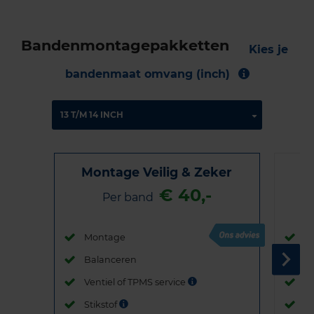
Bandenmontagepakketten
Kies je
bandenmaat omvang (inch)
Montage Veilig & Zeker
€ 40,-
Per band
Montage
M
Balanceren
B
Ventiel of TPMS service
Ve
Stikstof
St