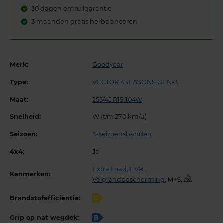
30 dagen omruilgarantie
3 maanden gratis herbalanceren
Merk:
Goodyear
Type:
VECTOR 4SEASONS GEN-3
Maat:
255/45 R19 104W
Snelheid:
W (t/m 270 km/u)
Seizoen:
4-seizoensbanden
4x4:
Ja
Extra Load
,
EVR
,
Kenmerken:
Velgrandbescherming
,
,
Brandstofefficiëntie:
C
Grip op nat wegdek:
B