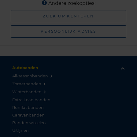
Andere zoekopties:
ZOEK OP KENTEKEN
PERSOONLIJK ADVIES
Autobanden
All-seasonbanden
Zomerbanden
Winterbanden
Extra Load banden
Runflat banden
Caravanbanden
Banden wisselen
Uitlijnen