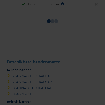
Bandengarantieplan
B
Item
1
of
3
Beschikbare bandenmaten
14-inch banden
175/65R14 86H EXTRALOAD
175/65R14 86H EXTRALOAD
185/60R14 86H EXTRALOAD
185/65R14 86H
15-inch banden