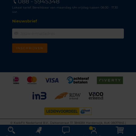
088 - 5945348
Lokaal tarief. Bereikbaar van maandag t/m vrijdag tussen 08.00 - 17.30
uur.
Nieuwsbrief
INSCHRIJVEN
©
KwikFit Nederland B.V., Daltonstraat 17, 3846BX Harderwijk, KvK 08017845 |
Algemene voorwaarden
•
Privacyverklaring
•
Cookiebeleid
•
Disclaimer
This site is protected by reCAPTCHA and the Google
Privacy Policy
and
Terms of
Service
apply.