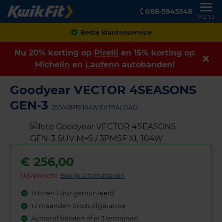
088-5945348
Menu
Achteraf betalen
Nu 20% korting op
Pirelli
en 15% korting op
Michelin
en
Laufenn
autobanden!
Goodyear VECTOR 4SEASONS
GEN-3
255/45R19 104W EXTRALOAD
€
256,00
Uitverkocht:
Bekijk alternatieven
Binnen 1 uur gemonteerd
12 maanden productgarantie
Achteraf betalen of in 3 termijnen