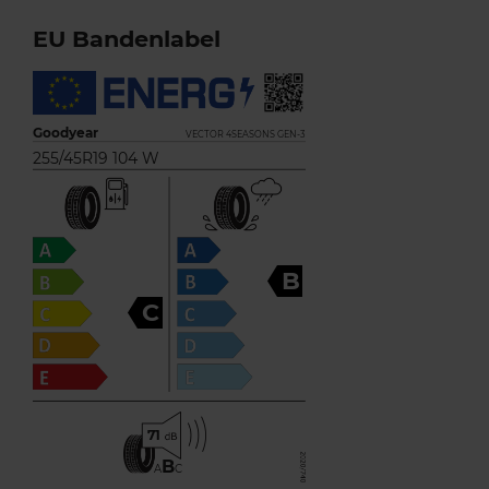
EU Bandenlabel
Goodyear
VECTOR 4SEASONS GEN-3
255/45R19 104 W
B
C
71
B
A
C