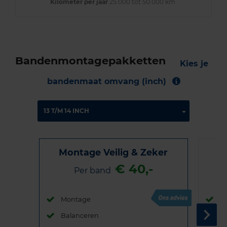
Kilometer per jaar
25.000 tot 50.000 km
Bandenmontagepakketten
Kies je
bandenmaat omvang (inch)
Montage Veilig & Zeker
€ 40,-
Per band
Montage
M
Balanceren
B