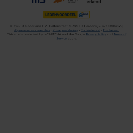
©
KwikFit Nederland B.V., Daltonstraat 17, 3846BX Harderwijk, KvK 08017845 |
Algemene voorwaarden
•
Privacyverklaring
•
Cookiebeleid
•
Disclaimer
This site is protected by reCAPTCHA and the Google
Privacy Policy
and
Terms of
Service
apply.