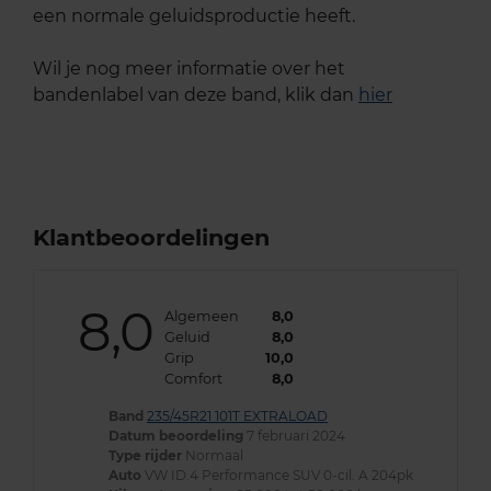
een normale geluidsproductie heeft.
Wil je nog meer informatie over het
bandenlabel van deze band, klik dan
hier
Klantbeoordelingen
8,0
Algemeen
8,0
Geluid
8,0
Grip
10,0
Comfort
8,0
Band
235/45R21 101T EXTRALOAD
Datum beoordeling
7 februari 2024
Type rijder
Normaal
Auto
VW ID.4 Performance SUV 0-cil. A 204pk