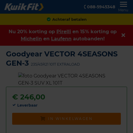
088-5945348
Menu
Klanten geven ons een
8,9
Nu 20% korting op
Pirelli
en 15% korting op
Michelin
en
Laufenn
autobanden!
Goodyear VECTOR 4SEASONS
GEN-3
235/45R21 101T EXTRALOAD
€
246,00
Leverbaar
IN WINKELWAGEN