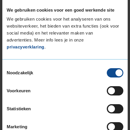
225/45R17 94W EXTRALOAD RUNFLAT
We gebruiken cookies voor een goed werkende site
225/50R17 98W EXTRALOAD
225/50R17 98W EXTRALOAD RUNFLAT
We gebruiken cookies voor het analyseren van ons
225/55R17 101W EXTRALOAD
websiteverkeer, het bieden van extra functies (ook voor
225/55R17 101Y EXTRALOAD
social media) en het relevanter maken van
225/55R17 97T EXTRALOAD
advertenties. Meer info lees je in onze
privacyverklaring
.
225/60R17 103V EXTRALOAD
225/65R17 106V EXTRALOAD
235/45R17 97Y EXTRALOAD
Toestemmingsselectie
235/55R17 103Y EXTRALOAD
Noodzakelijk
235/55R17 103Y EXTRALOAD
235/55R17 103Y EXTRALOAD
Voorkeuren
235/55R17 99H
235/60R17 102H
235/65R17 108W EXTRALOAD
Statistieken
245/45R17 99Y EXTRALOAD
245/45R17 99Y EXTRALOAD
Marketing
245/55R17 106H EXTRALOAD