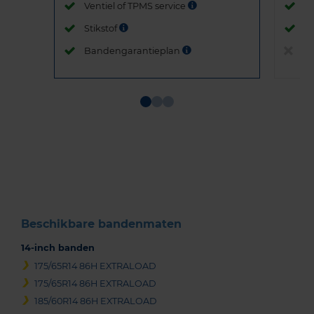
Ventiel of TPMS service
Ve
Stikstof
St
Bandengarantieplan
B
Item
1
of
3
Beschikbare bandenmaten
14-inch banden
175/65R14 86H EXTRALOAD
175/65R14 86H EXTRALOAD
185/60R14 86H EXTRALOAD