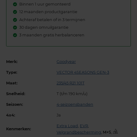
Binnen 1 uur gemonteerd
12 maanden productgarantie
Achteraf betalen of in 3 termijnen
30 dagen omruilgarantie
3 maanden gratis herbalanceren
Merk:
Goodyear
Type:
VECTOR 4SEASONS GEN-3
Maat:
235/45 R21 101T
Snelheid:
T (t/m 190 km/u)
Seizoen:
4-seizoensbanden
4x4:
Ja
Extra Load
,
EVR
,
Kenmerken:
Velgrandbescherming
,
,