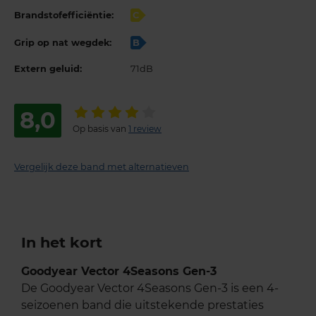
Brandstofefficiëntie:
C
Grip op nat wegdek:
B
Extern geluid:
71dB
8,0
Op basis van
1 review
Vergelijk deze band met alternatieven
In het kort
Goodyear Vector 4Seasons Gen-3
De Goodyear Vector 4Seasons Gen-3 is een 4-
seizoenen band die uitstekende prestaties