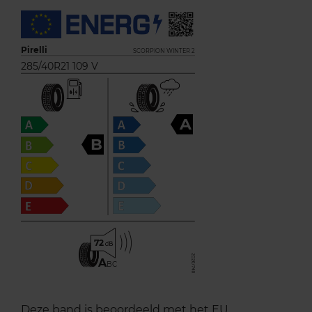
Pirelli
SCORPION WINTER 2
285/40R21 109 V
A
B
72
A
BC
Deze band is beoordeeld met het EU