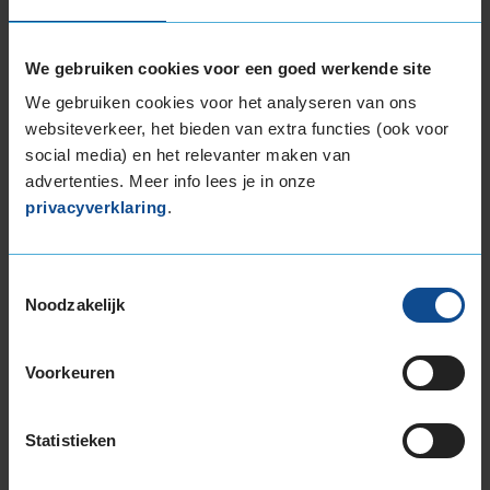
of
3
We gebruiken cookies voor een goed werkende site
We gebruiken cookies voor het analyseren van ons
Beschikbare bandenmaten
websiteverkeer, het bieden van extra functies (ook voor
social media) en het relevanter maken van
18-inch banden
advertenties. Meer info lees je in onze
225/60R18 104H EXTRALOAD
privacyverklaring
.
235/50R18 101V EXTRALOAD
235/55R18 104H EXTRALOAD
235/60R18 107H EXTRALOAD
Toestemmingsselectie
Noodzakelijk
235/60R18 107H EXTRALOAD
235/60R18 107V EXTRALOAD
255/55R18 109V EXTRALOAD
Voorkeuren
19-inch banden
225/55R19 103V EXTRALOAD
Statistieken
225/55R19 103V EXTRALOAD
235/45R19 99V EXTRALOAD