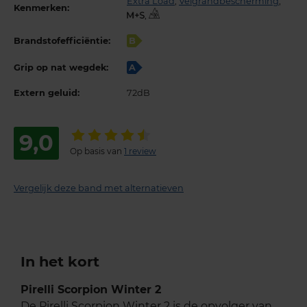
Extra Load
,
Velgrandbescherming
,
Kenmerken:
,
Brandstofefficiëntie:
B
Grip op nat wegdek:
A
Extern geluid:
72dB
9,0
Op basis van
1 review
Vergelijk deze band met alternatieven
In het kort
Pirelli Scorpion Winter 2
De Pirelli Scorpion Winter 2 is de opvolger van