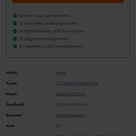
Binnen 1 uur gemonteerd
12 maanden productgarantie
Achteraf betalen of in 3 termijnen
30 dagen omruilgarantie
3 maanden gratis herbalanceren
Merk:
Pirelli
Type:
SCORPION WINTER 2
Maat:
285/40 R21 109V
Snelheid:
V (t/m 240 km/u)
Seizoen:
Winterbanden
4x4:
Ja