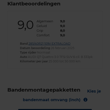
Klantbeoordelingen
9,0
Algemeen
9,0
Geluid
9,0
Grip
8,0
Comfort
9,0
Band
285/40R21 109V EXTRALOAD
Datum beoordeling
26 februari 2025
Type rijder
Normaal
Auto
AUDI Q7 Quattro 3.0 TFSi SUV 6-cil. B 333pk
Kilometer per jaar
25.000 tot 50.000 km
Bandenmontagepakketten
Kies je
bandenmaat omvang (inch)