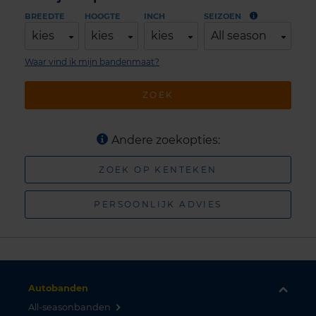
BREEDTE
HOOGTE
INCH
SEIZOEN
kies
kies
kies
All season
Waar vind ik mijn bandenmaat?
ZOEK
Andere zoekopties:
ZOEK OP KENTEKEN
PERSOONLIJK ADVIES
Autobanden
All-seasonbanden