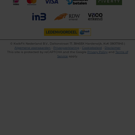
©
KwikFit Nederland B.V., Daltonstraat 17, 3846BX Harderwijk, KvK 08017845 |
Algemene voorwaarden
•
Privacyverklaring
•
Cookiebeleid
•
Disclaimer
This site is protected by reCAPTCHA and the Google
Privacy Policy
and
Terms of
Service
apply.