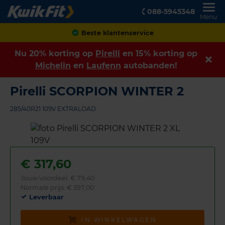
088-5945348
Menu
Achteraf betalen
Nu 20% korting op
Pirelli
en 15% korting op
Michelin
en
Laufenn
autobanden!
Pirelli SCORPION WINTER 2
285/40R21 109V EXTRALOAD
€
317,60
Jouw voordeel:
€ 79,40
Normale prijs: € 397,00
Leverbaar
IN WINKELWAGEN