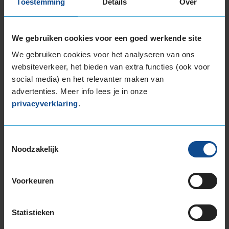
Toestemming
Details
Over
1
of
3
We gebruiken cookies voor een goed werkende site
We gebruiken cookies voor het analyseren van ons
websiteverkeer, het bieden van extra functies (ook voor
Beschikbare bandenmaten
social media) en het relevanter maken van
18-inch banden
advertenties. Meer info lees je in onze
225/60R18 104H EXTRALOAD
privacyverklaring
.
235/50R18 101V EXTRALOAD
235/55R18 104H EXTRALOAD
Toestemmingsselectie
235/60R18 107H EXTRALOAD
Noodzakelijk
235/60R18 107H EXTRALOAD
235/60R18 107V EXTRALOAD
255/55R18 109V EXTRALOAD
Voorkeuren
19-inch banden
225/55R19 103V EXTRALOAD
Statistieken
225/55R19 103V EXTRALOAD