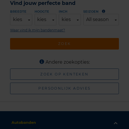
Vind jouw perfecte band
BREEDTE
HOOGTE
INCH
SEIZOEN
kies
kies
kies
All season
Waar vind ik mijn bandenmaat?
ZOEK
Andere zoekopties:
ZOEK OP KENTEKEN
PERSOONLIJK ADVIES
Autobanden