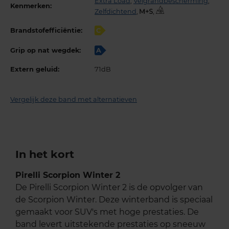
Extra Load
,
Velgrandbescherming
,
Kenmerken:
Zelfdichtend
,
,
Brandstofefficiëntie:
C
Grip op nat wegdek:
A
Extern geluid:
71dB
Vergelijk deze band met alternatieven
In het kort
Pirelli Scorpion Winter 2
De Pirelli Scorpion Winter 2 is de opvolger van
de Scorpion Winter. Deze winterband is speciaal
gemaakt voor SUV's met hoge prestaties. De
band levert uitstekende prestaties op sneeuw