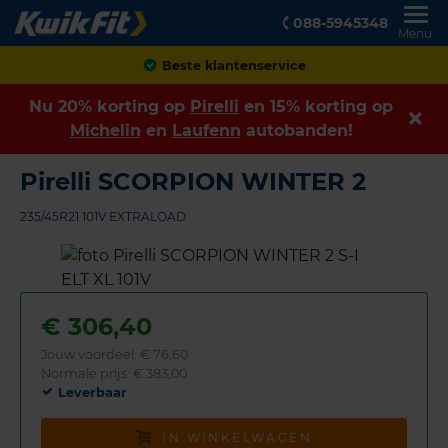
088-5945348
Menu
Achteraf betalen
Nu 20% korting op
Pirelli
en 15% korting op
Michelin
en
Laufenn
autobanden!
Pirelli SCORPION WINTER 2
235/45R21 101V EXTRALOAD
€
306,40
Jouw voordeel:
€ 76,60
Normale prijs: € 383,00
Leverbaar
IN WINKELWAGEN