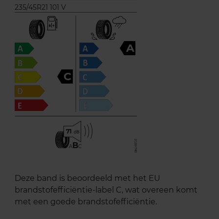
235/45R21 101 V
A
C
71
B
A
C
Deze band is beoordeeld met het EU
brandstofefficiëntie-label C, wat overeen komt
met een goede brandstofefficiëntie.