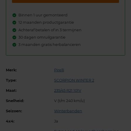
Binnen 1 uur gemonteerd
12 maanden productgarantie
Achteraf betalen of in 3 termijnen
30 dagen omruilgarantie
3 maanden gratis herbalanceren
Merk:
Pirelli
Type:
SCORPION WINTER 2
Maat:
235/45 R21 101V
Snelheid:
V (t/m 240 km/u)
Seizoen:
Winterbanden
4x4:
Ja