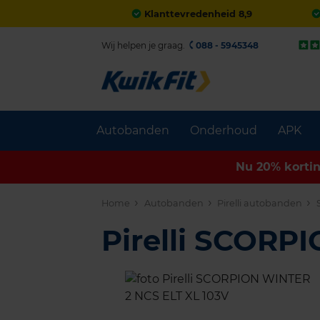
Klanttevredenheid 8,9
Wij helpen je graag.
088 - 5945348
Autobanden
Onderhoud
APK
Nu 20% korti
Home
Autobanden
Pirelli autobanden
Pirelli SCORP