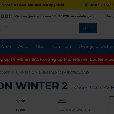
Monteurs voor alle merken opgeleid
Beste klanten
Klanten geven ons een
8,9
(90.070 beoordelingen)
Veelg
ZOEK
Airco
Accu
Glas
Remmen
Overige diensten
ng op
Pirelli
en 15% korting op
Michelin
en
Laufenn
au
SCORPION WINTER 2
245/45R20 103V EXTRALOAD
ION WINTER 2
245/45R20 103V
Merk:
Pirelli
Type:
SCORPION WINTER 2