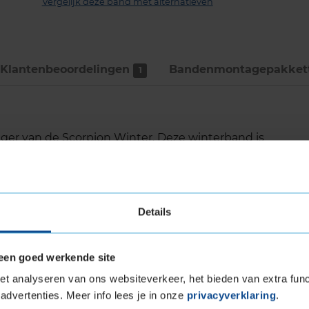
Vergelijk deze band met alternatieven
Klantenbeoordelingen
Bandenmontage­pakket
1
olger van de Scorpion Winter. Deze winterband is
 prestaties. De band levert uitstekende
t wegdek. Er zit een extra groef in deze band,
is en ook bij aquaplanning houdt de band een
s een comfortabele band onder winterse
Details
een goed werkende site
t analyseren van ons websiteverkeer, het bieden van extra func
uw
advertenties. Meer info lees je in onze
privacyverklaring
.
n bij aquaplanning