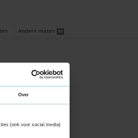
ten
Andere maten
88
Over
ties (ook voor social media)