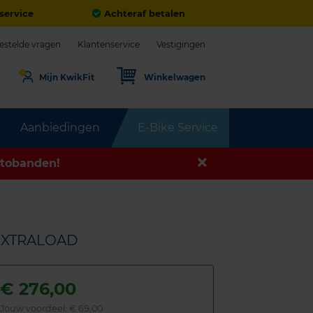
service
Achteraf betalen
estelde vragen
Klantenservice
Vestigingen
Mijn KwikFit
Winkelwagen
Aanbiedingen
E-Bike Service
tobanden!
 EXTRALOAD
€
276,00
Jouw voordeel:
€ 69,00