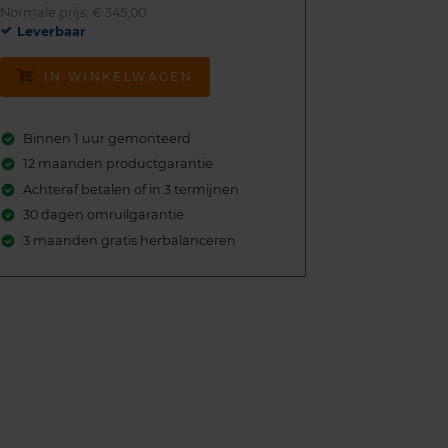
Normale prijs: € 345,00
Leverbaar
IN WINKELWAGEN
Binnen 1 uur gemonteerd
12 maanden productgarantie
Achteraf betalen of in 3 termijnen
30 dagen omruilgarantie
3 maanden gratis herbalanceren