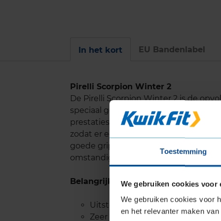
EU Bandenlabel
In het kort
Pirelli Scorpion Winter 2
De Pirelli Scorpion Winter 2 is de opv
speciaal gemaakt voor SUV's met hoge
prestaties op sneeuw en ook op een na
zodat er een zeer goede waterafvoer 
goede grip. Met de Pirelli Scor Het i
Toestemming
omstandigheden.
Belangrijke eigenschappen
We gebruiken cookies voor 
We gebruiken cookies voor he
Uitstekende prestaties op snee
en het relevanter maken van 
Zeer goede grip op nat wegdek e