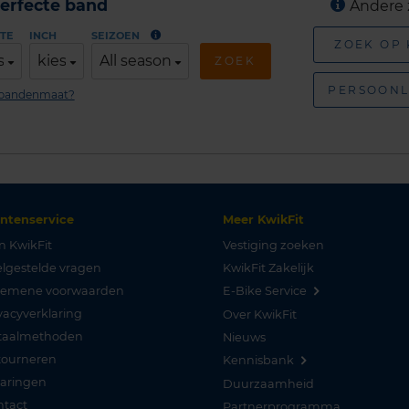
erfecte band
Andere 
TE
INCH
SEIZOEN
ZOEK OP
s
kies
All season
ZOEK
PERSOONL
n bandenmaat?
antenservice
Meer KwikFit
n KwikFit
Vestiging zoeken
lgestelde vragen
KwikFit Zakelijk
gemene voorwaarden
E-Bike Service
vacyverklaring
Over KwikFit
taalmethoden
Nieuws
tourneren
Kennisbank
varingen
Duurzaamheid
ntact
Partnerprogramma