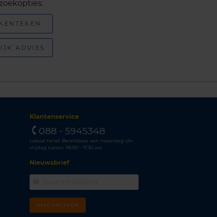
zoekopties:
 KENTEKEN
IJK ADVIES
Klantenservice
088 - 5945348
Lokaal tarief. Bereikbaar van maandag t/m
vrijdag tussen 08.00 - 17.30 uur.
Nieuwsbrief
INSCHRIJVEN