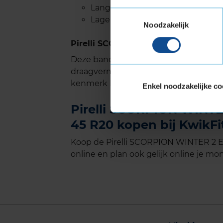
Lange levensduur
Toestemmingsselectie
Lage rolweerstand dus weinig ge
Noodzakelijk
Pirelli SCORPION WINTER 2 met Ext
Deze band is ook geschikt voor voer
draagvermogen nodig hebben. Verste
kenmerk Extra Load.
Enkel noodzakelijke co
Pirelli SCORPION WINTER
45 R20 kopen bij KwikFi
Koop de Pirelli SCORPION WINTER 2 E
online en plan ook gelijk online je mon