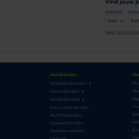
Vind jouw p
BREEDTE
HOOG
kies
kie
Waar vind ik mij
Autobanden
Kl
All-seasonbanden
Mij
Vee
Zomerbanden
Al
Winterbanden
Pri
Extra Load banden
Be
Runflat banden
Re
Caravanbanden
Er
Banden wisselen
Co
Uitlijnen