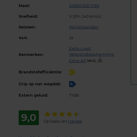
Maat:
245/45 R20 103V
Snelheid:
V (t/m 240 km/u)
Seizoen:
Winterbanden
4x4:
Ja
Extra Load
,
Velgrandbescherming
,
Kenmerken:
Extra stil
,
,
Brandstofefficiëntie:
C
Grip op nat wegdek:
A
Extern geluid:
71dB
9,0
Op basis van
1 review