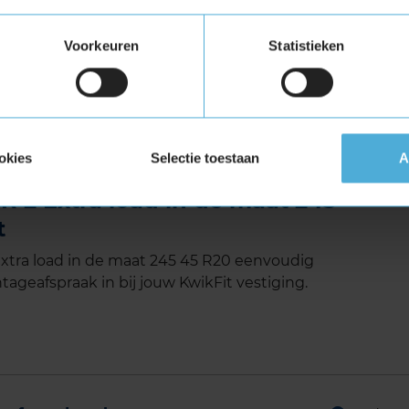
luid
Voorkeuren
Statistieken
ra Load (verstevigde band)
tuigen die banden met een hoger
vigde banden zijn te herkennen aan het
okies
Selectie toestaan
A
 2 Extra load in de maat 245
t
xtra load in de maat 245 45 R20 eenvoudig
tageafspraak in bij jouw KwikFit vestiging.