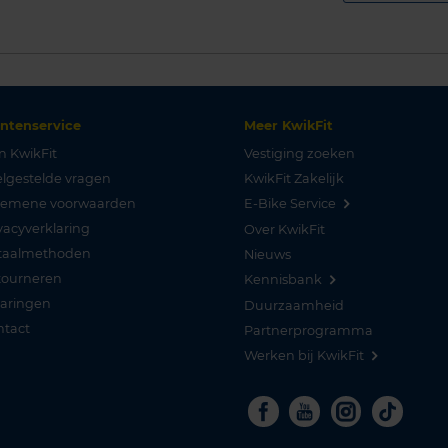
antenservice
Meer KwikFit
n KwikFit
Vestiging zoeken
lgestelde vragen
KwikFit Zakelijk
gemene voorwaarden
E-Bike Service
vacyverklaring
Over KwikFit
taalmethoden
Nieuws
tourneren
Kennisbank
varingen
Duurzaamheid
ntact
Partnerprogramma
Werken bij KwikFit
Facebook
Youtube
Instagra
Tikto