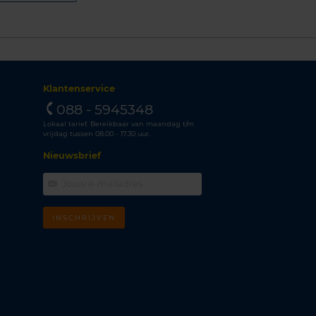
Klantenservice
088 - 5945348
Lokaal tarief. Bereikbaar van maandag t/m
vrijdag tussen 08.00 - 17.30 uur.
Nieuwsbrief
INSCHRIJVEN
m
k