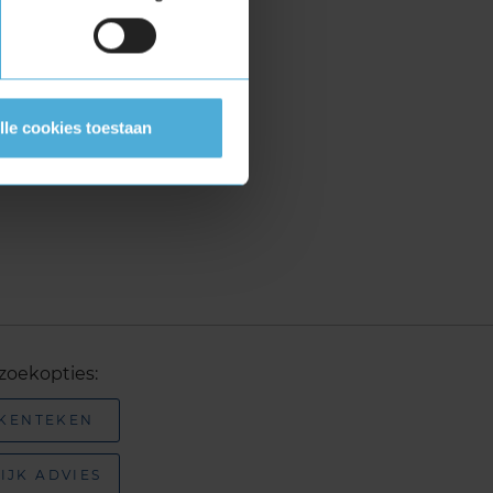
lle cookies toestaan
zoekopties:
 KENTEKEN
IJK ADVIES