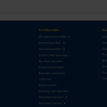
Autobanden
Kl
All-seasonbanden
Mij
Vee
Zomerbanden
Al
Winterbanden
Pri
Extra Load banden
Be
Runflat banden
Re
Caravanbanden
Er
Banden wisselen
Co
Uitlijnen
Balanceren
Opslag van banden
Bandenmerken
Bandenmaten