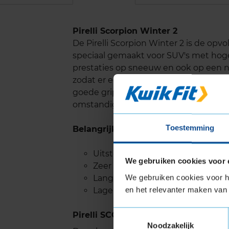
Pirelli Scorpion Winter 2
De Pirelli Scorpion Winter 2 is de opv
speciaal gemaakt voor SUV's met hoge
prestaties op sneeuw en ook op een na
zodat er een zeer goede waterafvoer 
goede grip. Met de Pirelli Scor Het i
omstandigheden.
Toestemming
Belangrijke eigenschappen
Uitstekende prestaties op snee
We gebruiken cookies voor 
Zeer goede grip op nat wegdek e
We gebruiken cookies voor he
Lange levensduur
en het relevanter maken van 
Lage rolweerstand dus weinig ge
Toestemmingsselectie
Pirelli SCORPION WINTER 2 met Ext
Noodzakelijk