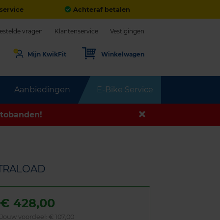
service
Achteraf betalen
estelde vragen
Klantenservice
Vestigingen
Mijn KwikFit
Winkelwagen
Aanbiedingen
E-Bike Service
tobanden!
EXTRALOAD
€
428,00
Jouw voordeel:
€ 107,00