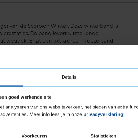
olger van de Scorpion Winter. Deze winterband is
 prestaties. De band levert uitstekende
t wegdek. Er zit een extra groef in deze band,
is en ook bij aquaplanning houdt de band een
s een comfortabele band onder winterse
Details
uw
een goed werkende site
n bij aquaplanning
t analyseren van ons websiteverkeer, het bieden van extra func
advertenties. Meer info lees je in onze
privacyverklaring
.
luid
ra Load (verstevigde band)
Voorkeuren
Statistieken