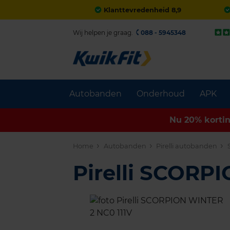
Klanttevredenheid 8,9
Wij helpen je graag.
088 - 5945348
Autobanden
Onderhoud
APK
Nu 20% korti
Home
Autobanden
Pirelli autobanden
Pirelli SCORP