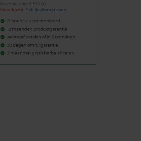
Normale prijs: € 535,00
Uitverkocht:
Bekijk alternatieven
Binnen 1 uur gemonteerd
12 maanden productgarantie
Achteraf betalen of in 3 termijnen
30 dagen omruilgarantie
3 maanden gratis herbalanceren