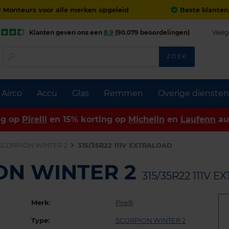
Monteurs voor alle merken opgeleid
Beste klanten
Klanten geven ons een
8,9
(90.079 beoordelingen)
Veelg
ZOEK
Airco
Accu
Glas
Remmen
Overige diensten
ng op
Pirelli
en 15% korting op
Michelin
en
Laufenn
au
SCORPION WINTER 2
315/35R22 111V EXTRALOAD
ION WINTER 2
315/35R22 111V 
Merk:
Pirelli
Type:
SCORPION WINTER 2