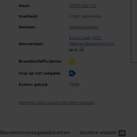
Maat:
315/35 R22 111V
Snelheid:
V (t/m 240 km/u)
Seizoen:
Winterbanden
Extra Load
,
NC0
,
Velgrandbescherming
,
Kenmerken:
,
Brandstofefficiëntie:
C
Grip op nat wegdek:
A
Extern geluid:
73dB
Vergelijk deze band met alternatieven
Bandenmontage­pakketten
Andere maten
88