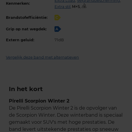
Extra Load
,
Velgrandbescherming
,
Kenmerken:
Extra stil
,
,
Brandstofefficiëntie:
C
Grip op nat wegdek:
A
Extern geluid:
71dB
Vergelijk deze band met alternatieven
In het kort
Pirelli Scorpion Winter 2
De Pirelli Scorpion Winter 2 is de opvolger van
de Scorpion Winter. Deze winterband is speciaal
gemaakt voor SUV's met hoge prestaties. De
band levert uitstekende prestaties op sneeuw