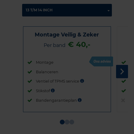
Montage Veilig & Zeker
€ 40,-
Per band
Montage
M
Balanceren
B
Ventiel of TPMS service
Ve
Stikstof
St
Bandengarantieplan
B
Item