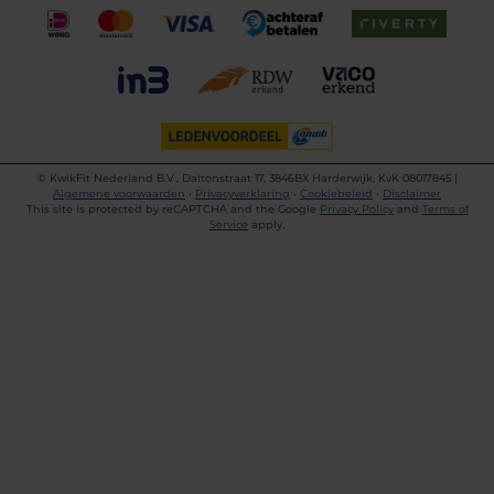
©
KwikFit Nederland B.V., Daltonstraat 17, 3846BX Harderwijk, KvK 08017845 |
Algemene voorwaarden
•
Privacyverklaring
•
Cookiebeleid
•
Disclaimer
This site is protected by reCAPTCHA and the Google
Privacy Policy
and
Terms of
Service
apply.