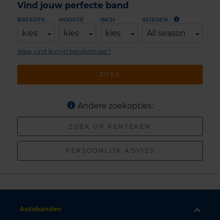
Vind jouw perfecte band
BREEDTE
HOOGTE
INCH
SEIZOEN
kies
kies
kies
All season
Waar vind ik mijn bandenmaat?
ZOEK
Andere zoekopties:
ZOEK OP KENTEKEN
PERSOONLIJK ADVIES
Autobanden