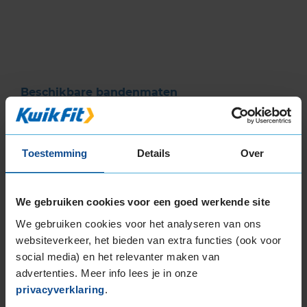
1
of
3
Beschikbare bandenmaten
18-inch banden
225/60R18 104H EXTRALOAD
235/50R18 101V EXTRALOAD
Toestemming
Details
Over
235/55R18 104H EXTRALOAD
235/60R18 107H EXTRALOAD
We gebruiken cookies voor een goed werkende site
235/60R18 107H EXTRALOAD
235/60R18 107V EXTRALOAD
We gebruiken cookies voor het analyseren van ons
255/55R18 109V EXTRALOAD
websiteverkeer, het bieden van extra functies (ook voor
social media) en het relevanter maken van
19-inch banden
advertenties. Meer info lees je in onze
225/55R19 103V EXTRALOAD
privacyverklaring
.
225/55R19 103V EXTRALOAD