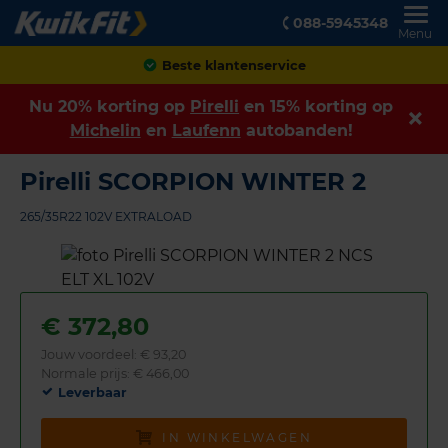
088-5945348
Menu
Achteraf betalen
Nu 20% korting op
Pirelli
en 15% korting op
Michelin
en
Laufenn
autobanden!
Pirelli SCORPION WINTER 2
265/35R22 102V EXTRALOAD
€
372,80
Jouw voordeel:
€ 93,20
Normale prijs: € 466,00
Leverbaar
IN WINKELWAGEN