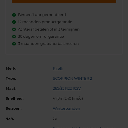
Binnen 1 uur gemonteerd
12 maanden productgarantie
Achteraf betalen of in 3 termijnen
30 dagen omruilgarantie
3 maanden gratis herbalanceren
Merk:
Pirelli
Type:
SCORPION WINTER 2
Maat:
265/35 R22 102V
Snelheid:
V (t/m 240 km/u)
Seizoen:
Winterbanden
4x4:
Ja