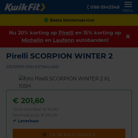
088-5945348
Menu
Achteraf betalen
Nu 20% korting op
Pirelli
en 15% korting op
Michelin
en
Laufenn
autobanden!
Pirelli SCORPION WINTER 2
235/55R19 105H EXTRALOAD
€
201,60
Jouw voordeel:
€ 50,40
Normale prijs: € 252,00
Leverbaar
IN WINKELWAGEN