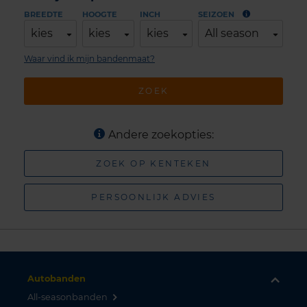
BREEDTE
HOOGTE
INCH
SEIZOEN
kies
kies
kies
All season
Waar vind ik mijn bandenmaat?
ZOEK
Andere zoekopties:
ZOEK OP KENTEKEN
PERSOONLIJK ADVIES
Autobanden
All-seasonbanden