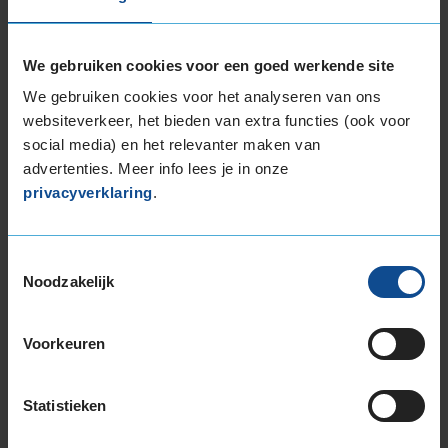
of
3
We gebruiken cookies voor een goed werkende site
We gebruiken cookies voor het analyseren van ons
Beschikbare bandenmaten
websiteverkeer, het bieden van extra functies (ook voor
social media) en het relevanter maken van
18-inch banden
advertenties. Meer info lees je in onze
225/60R18 104H EXTRALOAD
privacyverklaring
.
235/50R18 101V EXTRALOAD
235/55R18 104H EXTRALOAD
235/60R18 107H EXTRALOAD
Toestemmingsselectie
235/60R18 107H EXTRALOAD
Noodzakelijk
235/60R18 107V EXTRALOAD
255/55R18 109V EXTRALOAD
Voorkeuren
19-inch banden
225/55R19 103V EXTRALOAD
Statistieken
225/55R19 103V EXTRALOAD
235/45R19 99V EXTRALOAD