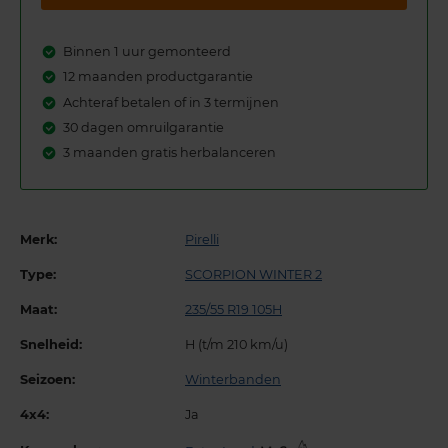
Binnen 1 uur gemonteerd
12 maanden productgarantie
Achteraf betalen of in 3 termijnen
30 dagen omruilgarantie
3 maanden gratis herbalanceren
Merk:
Pirelli
Type:
SCORPION WINTER 2
Maat:
235/55 R19 105H
Snelheid:
H (t/m 210 km/u)
Seizoen:
Winterbanden
4x4:
Ja