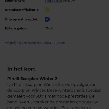
Kenmerken:
Extra Load
,
,
Brandstofefficiëntie:
C
Grip op nat wegdek:
A
Extern geluid:
71dB
Vergelijk deze band met alternatieven
In het kort
Pirelli Scorpion Winter 2
De Pirelli Scorpion Winter 2 is de opvolger van
de Scorpion Winter. Deze winterband is speciaal
gemaakt voor SUV's met hoge prestaties. De
band levert uitstekende prestaties op sneeuw
en ook op een nat wegdek. Er zit een extra