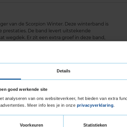
olger van de Scorpion Winter. Deze winterband is
 prestaties. De band levert uitstekende
t wegdek. Er zit een extra groef in deze band,
is en ook bij aquaplanning houdt de band een
s een comfortabele band onder winterse
Details
uw
een goed werkende site
n bij aquaplanning
t analyseren van ons websiteverkeer, het bieden van extra func
advertenties. Meer info lees je in onze
privacyverklaring
.
luid
ra Load (verstevigde band)
Voorkeuren
Statistieken