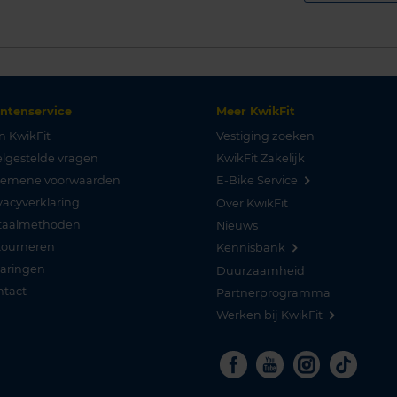
antenservice
Meer KwikFit
n KwikFit
Vestiging zoeken
lgestelde vragen
KwikFit Zakelijk
gemene voorwaarden
E-Bike Service
vacyverklaring
Over KwikFit
taalmethoden
Nieuws
tourneren
Kennisbank
varingen
Duurzaamheid
ntact
Partnerprogramma
Werken bij KwikFit
Facebook
Youtube
Instagra
Tikto