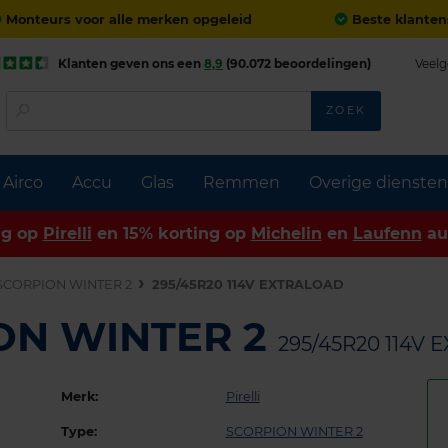
Monteurs voor alle merken opgeleid
Beste klanten
Klanten geven ons een
8,9
(90.072 beoordelingen)
Veelg
ZOEK
Airco
Accu
Glas
Remmen
Overige diensten
ng op
Pirelli
en 15% korting op
Michelin
en
Laufenn
au
SCORPION WINTER 2
295/45R20 114V EXTRALOAD
ION WINTER 2
295/45R20 114V
Merk:
Pirelli
Type:
SCORPION WINTER 2