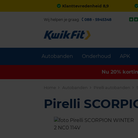
Klanttevredenheid 8,9
Wij helpen je graag.
088 - 5945348
Autobanden
Onderhoud
APK
Nu 20% korti
Home
Autobanden
Pirelli autobanden
Pirelli SCORP