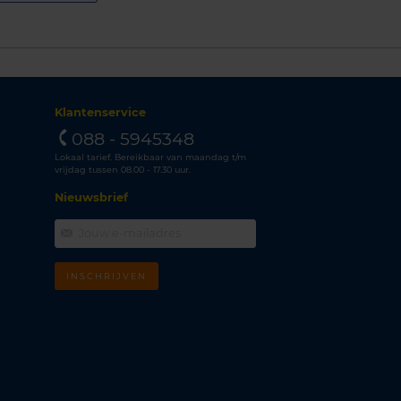
Klantenservice
088 - 5945348
Lokaal tarief. Bereikbaar van maandag t/m
vrijdag tussen 08.00 - 17.30 uur.
Nieuwsbrief
INSCHRIJVEN
m
k