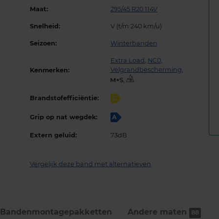
Maat:
295/45 R20 114V
Snelheid:
V (t/m 240 km/u)
Seizoen:
Winterbanden
Extra Load
,
NC0
,
Velgrandbescherming
,
Kenmerken:
,
Brandstofefficiëntie:
C
Grip op nat wegdek:
A
Extern geluid:
73dB
Vergelijk deze band met alternatieven
Bandenmontage­pakketten
Andere maten
88