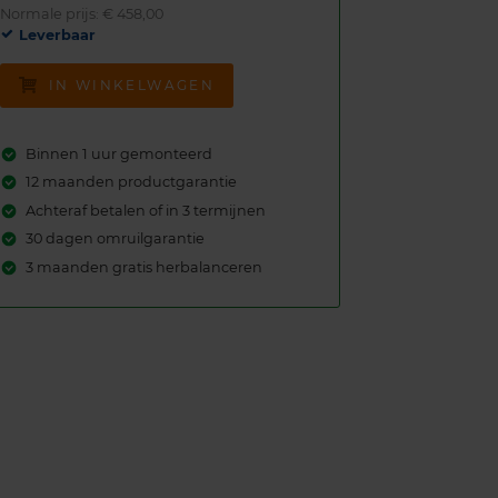
Normale prijs: € 458,00
Leverbaar
IN WINKELWAGEN
Binnen 1 uur gemonteerd
12 maanden productgarantie
Achteraf betalen of in 3 termijnen
30 dagen omruilgarantie
3 maanden gratis herbalanceren