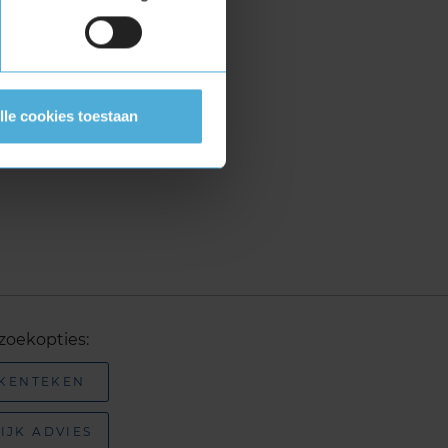
lle cookies toestaan
zoekopties:
 KENTEKEN
IJK ADVIES