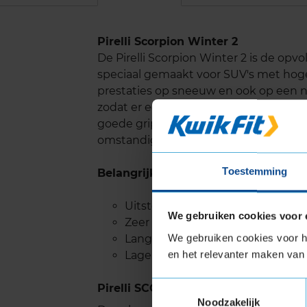
Pirelli Scorpion Winter 2
De Pirelli Scorpion Winter 2 is de opv
speciaal gemaakt voor SUV's met hoge
prestaties op sneeuw en ook op een na
zodat er een zeer goede waterafvoer 
goede grip. Met de Pirelli Scor Het i
omstandigheden.
Toestemming
Belangrijke eigenschappen
Uitstekende prestaties op snee
We gebruiken cookies voor 
Zeer goede grip op nat wegdek e
We gebruiken cookies voor he
Lange levensduur
en het relevanter maken van 
Lage rolweerstand dus weinig ge
Toestemmingsselectie
Pirelli SCORPION WINTER 2 met Ext
Noodzakelijk