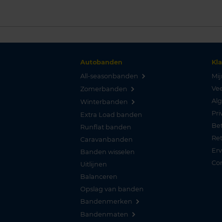
Autobanden
Kl
All-seasonbanden
Mij
Vee
Zomerbanden
Al
Winterbanden
Pri
Extra Load banden
Be
Runflat banden
Re
Caravanbanden
Er
Banden wisselen
Co
Uitlijnen
Balanceren
Opslag van banden
Bandenmerken
Bandenmaten