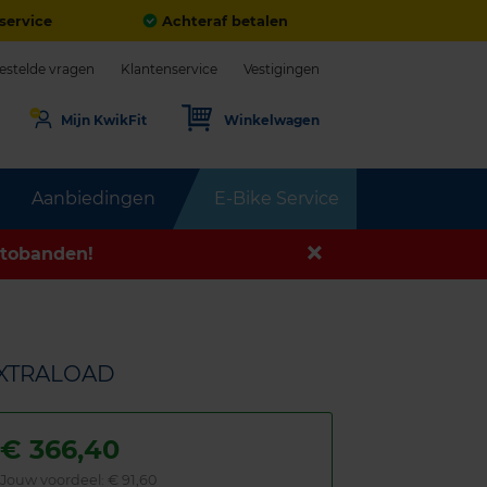
service
Achteraf betalen
estelde vragen
Klantenservice
Vestigingen
Mijn KwikFit
Winkelwagen
Aanbiedingen
E-Bike Service
tobanden!
 EXTRALOAD
€
366,40
Jouw voordeel:
€ 91,60