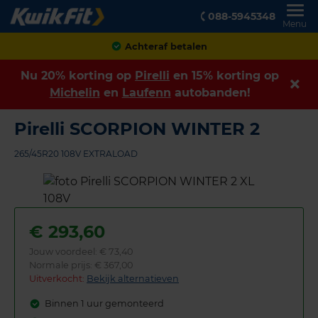
088-5945348
Menu
Achteraf betalen
Nu 20% korting op
Pirelli
en 15% korting op
Michelin
en
Laufenn
autobanden!
Pirelli SCORPION WINTER 2
265/45R20 108V EXTRALOAD
€
293,60
Jouw voordeel:
€ 73,40
Normale prijs: € 367,00
Uitverkocht:
Bekijk alternatieven
Binnen 1 uur gemonteerd