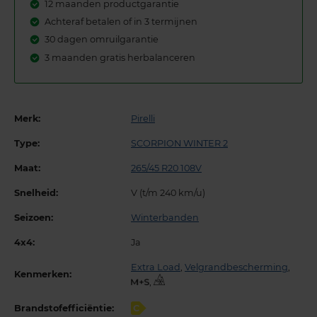
12 maanden productgarantie
Achteraf betalen of in 3 termijnen
30 dagen omruilgarantie
3 maanden gratis herbalanceren
Merk:
Pirelli
Type:
SCORPION WINTER 2
Maat:
265/45 R20 108V
Snelheid:
V (t/m 240 km/u)
Seizoen:
Winterbanden
4x4:
Ja
Extra Load
,
Velgrandbescherming
,
Kenmerken:
,
Brandstofefficiëntie:
C