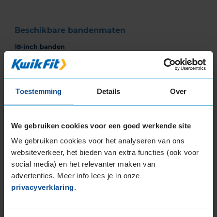
Beschikbare bandenmaten
18-inch banden
225/60R18 104H EXTRALOAD
235/50R18 101V EXTRALOAD
235/55R18 104H EXTRALOAD
Toestemming
Details
Over
235/60R18 107H EXTRALOAD
235/60R18 107H EXTRALOAD
235/60R18 107V EXTRALOAD
We gebruiken cookies voor een goed werkende site
255/55R18 109V EXTRALOAD
We gebruiken cookies voor het analyseren van ons
19-inch banden
websiteverkeer, het bieden van extra functies (ook voor
225/55R19 103V EXTRALOAD
social media) en het relevanter maken van
225/55R19 103V EXTRALOAD
advertenties. Meer info lees je in onze
235/45R19 99V EXTRALOAD
privacyverklaring
.
235/50R19 103V EXTRALOAD
235/55R19 101T