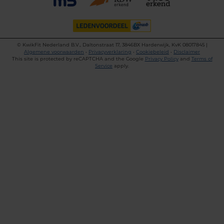
©
KwikFit Nederland B.V., Daltonstraat 17, 3846BX Harderwijk, KvK 08017845 |
Algemene voorwaarden
•
Privacyverklaring
•
Cookiebeleid
•
Disclaimer
This site is protected by reCAPTCHA and the Google
Privacy Policy
and
Terms of
Service
apply.