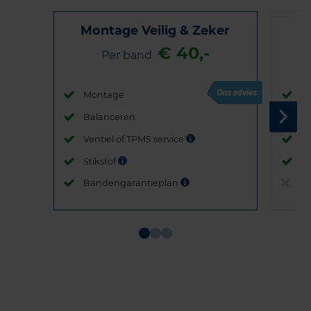
Montage Veilig & Zeker
€ 40,-
Per band
Montage
M
Balanceren
B
Ventiel of TPMS service
Ve
Stikstof
St
Bandengarantieplan
B
Item
1
of
3