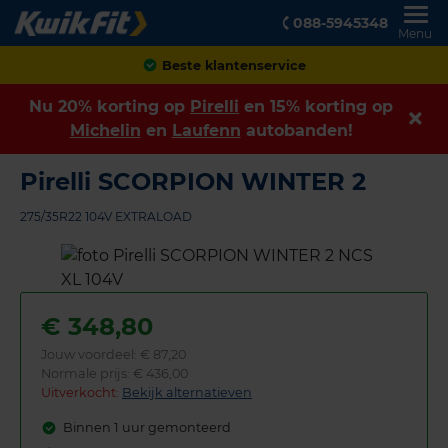
088-5945348
Menu
Achteraf betalen
Nu 20% korting op
Pirelli
en 15% korting op
Michelin
en
Laufenn
autobanden!
Pirelli SCORPION WINTER 2
275/35R22 104V EXTRALOAD
€
348,80
Jouw voordeel:
€ 87,20
Normale prijs: € 436,00
Uitverkocht:
Bekijk alternatieven
Binnen 1 uur gemonteerd