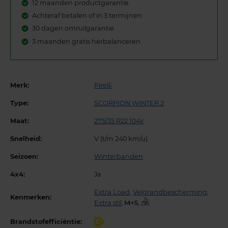
12 maanden productgarantie
Achteraf betalen of in 3 termijnen
30 dagen omruilgarantie
3 maanden gratis herbalanceren
Merk:
Pirelli
Type:
SCORPION WINTER 2
Maat:
275/35 R22 104V
Snelheid:
V (t/m 240 km/u)
Seizoen:
Winterbanden
4x4:
Ja
Extra Load
,
Velgrandbescherming
,
Kenmerken:
Extra stil
,
,
Brandstofefficiëntie:
C