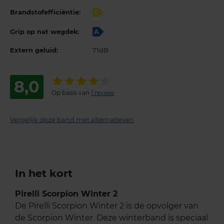
Brandstofefficiëntie:
C
Grip op nat wegdek:
A
Extern geluid:
71dB
8,0
Op basis van
1 review
Vergelijk deze band met alternatieven
In het kort
Pirelli Scorpion Winter 2
De Pirelli Scorpion Winter 2 is de opvolger van
de Scorpion Winter. Deze winterband is speciaal