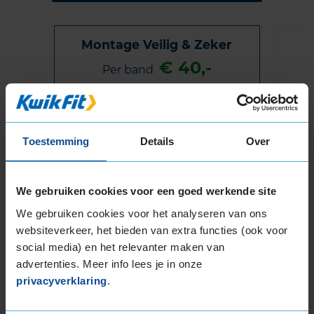
Montage Veilig & Zeker
€ 40,-
Per band
Montage
M
Balanceren
B
Toestemming
Details
Over
Ventiel of TPMS service
Ve
Stikstof
St
We gebruiken cookies voor een goed werkende site
Bandengarantieplan
B
We gebruiken cookies voor het analyseren van ons
websiteverkeer, het bieden van extra functies (ook voor
social media) en het relevanter maken van
advertenties. Meer info lees je in onze
Item
privacyverklaring
.
1
of