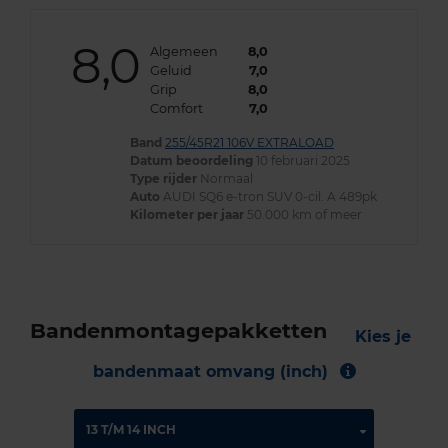
8,0
Algemeen
8,0
Geluid
7,0
Grip
8,0
Comfort
7,0
Band
255/45R21 106V EXTRALOAD
Datum beoordeling
10 februari 2025
Type rijder
Normaal
Auto
AUDI SQ6 e-tron SUV 0-cil. A 489pk
Kilometer per jaar
50.000 km of meer
Bandenmontagepakketten
Kies je
bandenmaat omvang (inch)