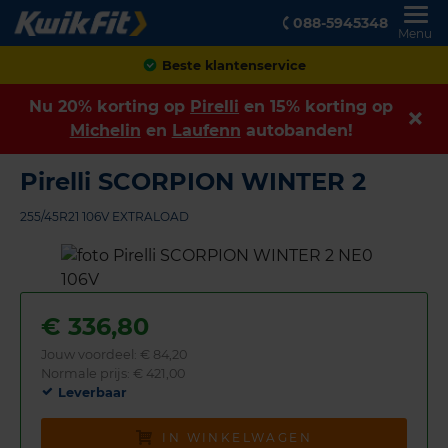
088-5945348
Menu
Achteraf betalen
Nu 20% korting op
Pirelli
en 15% korting op
Michelin
en
Laufenn
autobanden!
Pirelli SCORPION WINTER 2
255/45R21 106V EXTRALOAD
€
336,80
Jouw voordeel:
€ 84,20
Normale prijs: € 421,00
Leverbaar
IN WINKELWAGEN