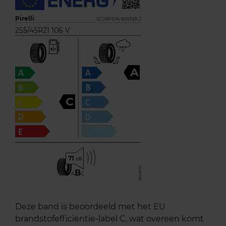
Pirelli
SCORPION WINTER 2
255/45R21 106 V
A
C
71
B
A
C
Deze band is beoordeeld met het EU
brandstofefficiëntie-label C, wat overeen komt