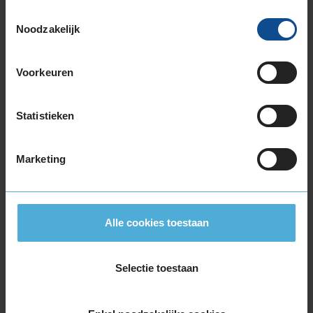
3
Toestemmingsselectie
Noodzakelijk
Beschikbare bandenmaten
Voorkeuren
18-inch banden
225/60R18 104H EXTRALOAD
Statistieken
235/50R18 101V EXTRALOAD
235/55R18 104H EXTRALOAD
235/60R18 107H EXTRALOAD
Marketing
235/60R18 107H EXTRALOAD
235/60R18 107V EXTRALOAD
255/55R18 109V EXTRALOAD
Alle cookies toestaan
19-inch banden
225/55R19 103V EXTRALOAD
225/55R19 103V EXTRALOAD
Selectie toestaan
235/45R19 99V EXTRALOAD
235/50R19 103V EXTRALOAD