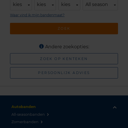
kies
kies
kies
All season
Waar vind ik mijn bandenmaat?
ZOEK
Andere zoekopties:
ZOEK OP KENTEKEN
PERSOONLIJK ADVIES
Autobanden
All-seasonbanden
Zomerbanden