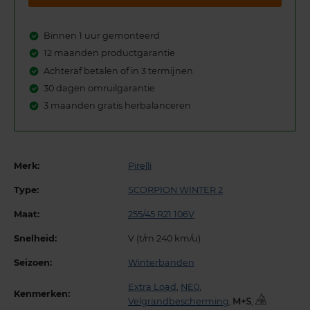
Binnen 1 uur gemonteerd
12 maanden productgarantie
Achteraf betalen of in 3 termijnen
30 dagen omruilgarantie
3 maanden gratis herbalanceren
Merk:
Pirelli
Type:
SCORPION WINTER 2
Maat:
255/45 R21 106V
Snelheid:
V (t/m 240 km/u)
Seizoen:
Winterbanden
Extra Load
,
NE0
,
Kenmerken:
Velgrandbescherming
,
,