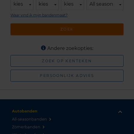
kies
kies
kies
All season
Waar vind ik mijn bandenmaat?
ZOEK
Andere zoekopties:
ZOEK OP KENTEKEN
PERSOONLIJK ADVIES
Autobanden
All-seasonbanden
Zomerbanden