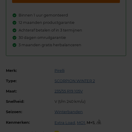
Binnen 1 uur gemonteerd
12 maanden productgarantie
Achteraf betalen of in 3 termijnen
30 dagen omruilgarantie
3 maanden gratis herbalanceren
Merk:
Pirelli
Type:
SCORPION WINTER 2
Maat:
235/55 R19 105V
Snelheid:
V (t/m 240 km/u)
Seizoen:
Winterbanden
Kenmerken:
Extra Load
,
MO1
,
,