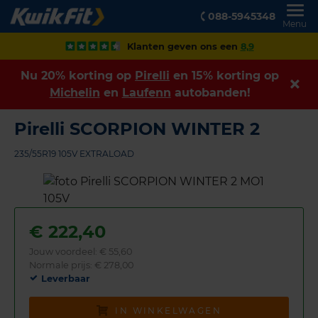
088-5945348
Menu
Klanten geven ons een
8,9
Nu 20% korting op
Pirelli
en 15% korting op
Michelin
en
Laufenn
autobanden!
Pirelli SCORPION WINTER 2
235/55R19 105V EXTRALOAD
€
222,40
Jouw voordeel:
€ 55,60
Normale prijs: € 278,00
Leverbaar
IN WINKELWAGEN