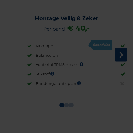
Montage Veilig & Zeker
€ 40,-
Per band
Montage
M
Balanceren
B
Ventiel of TPMS service
Ve
Stikstof
St
Bandengarantieplan
B
Item
1
of