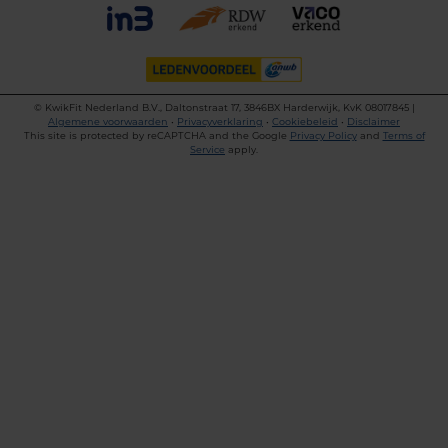
©
KwikFit Nederland B.V., Daltonstraat 17, 3846BX Harderwijk, KvK 08017845 |
Algemene voorwaarden
•
Privacyverklaring
•
Cookiebeleid
•
Disclaimer
This site is protected by reCAPTCHA and the Google
Privacy Policy
and
Terms of
Service
apply.