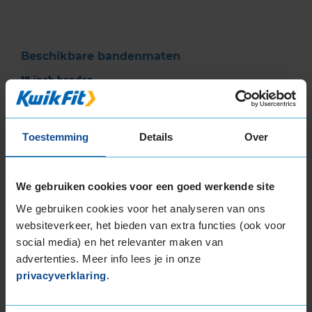
3
Beschikbare bandenmaten
18-inch banden
225/60R18 104H EXTRALOAD
235/50R18 101V EXTRALOAD
235/55R18 104H EXTRALOAD
Toestemming
Details
Over
235/60R18 107H EXTRALOAD
235/60R18 107H EXTRALOAD
We gebruiken cookies voor een goed werkende site
235/60R18 107V EXTRALOAD
255/55R18 109V EXTRALOAD
We gebruiken cookies voor het analyseren van ons
websiteverkeer, het bieden van extra functies (ook voor
19-inch banden
social media) en het relevanter maken van
225/55R19 103V EXTRALOAD
advertenties. Meer info lees je in onze
225/55R19 103V EXTRALOAD
privacyverklaring
.
235/45R19 99V EXTRALOAD
235/50R19 103V EXTRALOAD