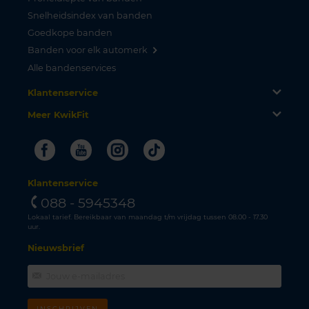
Snelheidsindex van banden
Goedkope banden
Banden voor elk automerk
Alle bandenservices
Klantenservice
Meer KwikFit
Facebook
Youtube
Instagram
Tiktok
Klantenservice
088 - 5945348
Lokaal tarief. Bereikbaar van maandag t/m vrijdag tussen 08.00 - 17.30
uur.
Nieuwsbrief
INSCHRIJVEN