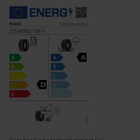
Pirelli
SCORPION WINTER 2
275/40R22 108 V
A
D
72
B
A
C