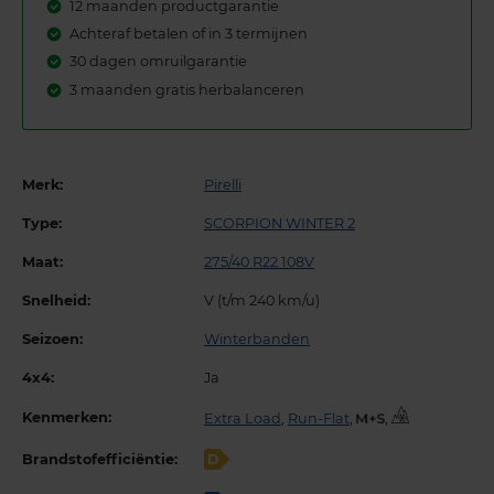
12 maanden productgarantie
Achteraf betalen of in 3 termijnen
30 dagen omruilgarantie
3 maanden gratis herbalanceren
Merk:
Pirelli
Type:
SCORPION WINTER 2
Maat:
275/40 R22 108V
Snelheid:
V (t/m 240 km/u)
Seizoen:
Winterbanden
4x4:
Ja
Kenmerken:
Extra Load
,
Run-Flat
,
,
Brandstofefficiëntie:
D