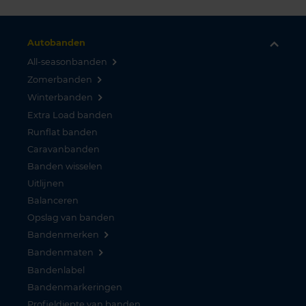
Autobanden
All-seasonbanden
Zomerbanden
Winterbanden
Extra Load banden
Runflat banden
Caravanbanden
Banden wisselen
Uitlijnen
Balanceren
Opslag van banden
Bandenmerken
Bandenmaten
Bandenlabel
Bandenmarkeringen
Profieldiepte van banden