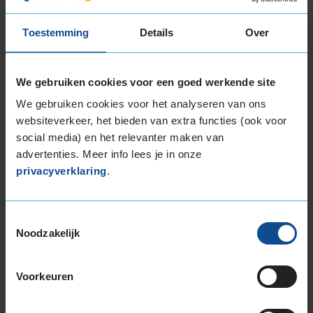
Toestemming
Details
Over
Item
1
We gebruiken cookies voor een goed werkende site
of
3
We gebruiken cookies voor het analyseren van ons
websiteverkeer, het bieden van extra functies (ook voor
social media) en het relevanter maken van
Beschikbare bandenmaten
advertenties. Meer info lees je in onze
privacyverklaring
.
18-inch banden
225/60R18 104H EXTRALOAD
235/50R18 101V EXTRALOAD
Toestemmingsselectie
235/55R18 104H EXTRALOAD
Noodzakelijk
235/60R18 107H EXTRALOAD
235/60R18 107H EXTRALOAD
Voorkeuren
235/60R18 107V EXTRALOAD
255/55R18 109V EXTRALOAD