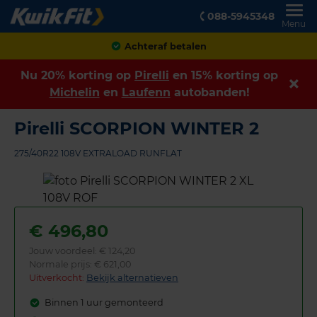
088-5945348
Menu
Achteraf betalen
Nu 20% korting op
Pirelli
en 15% korting op
Michelin
en
Laufenn
autobanden!
Pirelli SCORPION WINTER 2
275/40R22 108V EXTRALOAD RUNFLAT
€
496,80
Jouw voordeel:
€ 124,20
Normale prijs: € 621,00
Uitverkocht:
Bekijk alternatieven
Binnen 1 uur gemonteerd