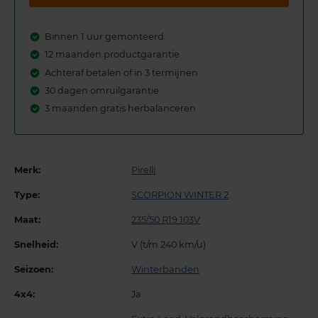
Binnen 1 uur gemonteerd
12 maanden productgarantie
Achteraf betalen of in 3 termijnen
30 dagen omruilgarantie
3 maanden gratis herbalanceren
Merk:
Pirelli
Type:
SCORPION WINTER 2
Maat:
235/50 R19 103V
Snelheid:
V (t/m 240 km/u)
Seizoen:
Winterbanden
4x4:
Ja