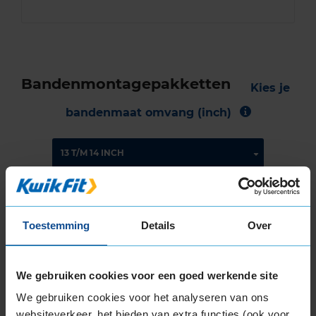
Bandenmontagepakketten
Kies je
bandenmaat omvang (inch)
Montage Veilig & Zeker
Toestemming
Details
Over
€ 40,-
Per band
We gebruiken cookies voor een goed werkende site
Montage
M
We gebruiken cookies voor het analyseren van ons
Balanceren
B
websiteverkeer, het bieden van extra functies (ook voor