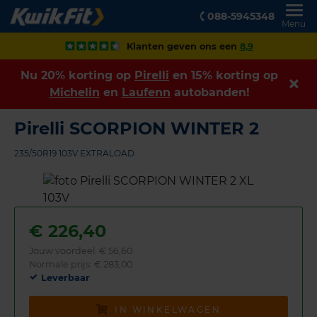
088-5945348
Menu
Klanten geven ons een
8,9
Nu 20% korting op
Pirelli
en 15% korting op
Michelin
en
Laufenn
autobanden!
Pirelli SCORPION WINTER 2
235/50R19 103V EXTRALOAD
€
226,40
Jouw voordeel:
€ 56,60
Normale prijs: € 283,00
Leverbaar
IN WINKELWAGEN