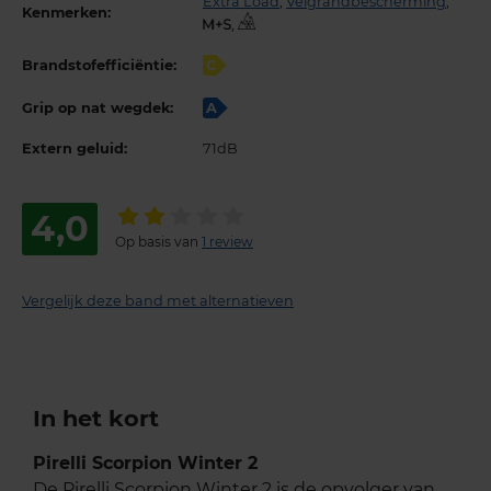
Extra Load
,
Velgrandbescherming
,
Kenmerken:
,
Brandstofefficiëntie:
C
Grip op nat wegdek:
A
Extern geluid:
71dB
4,0
Op basis van
1 review
Vergelijk deze band met alternatieven
In het kort
Pirelli Scorpion Winter 2
De Pirelli Scorpion Winter 2 is de opvolger van