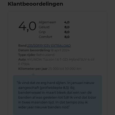
Klantbeoordelingen
4,0
Algemeen
4,0
Geluid
8,0
Grip
8,0
Comfort
8,0
Band
235/50R19 103V EXTRALOAD
Datum beoordeling
18 april 2024
Type rijder
Behoudend
Auto
HYUNDAI Tucson 1.6 T-GDi Hybrid SUV 4-cil.
F 179pk
Kilometer per jaar
25.000 tot 50.000 km
Ik vind dat ze erg hard slijten. In januari nieuw
aangeschaft (profieldiepte 8,5). Bij
bandenwissel in maart bleek dat een van de
banden al was gesleten tot 5,8! Ik vind dat bizar
in twee maanden tijd. In dat tempo zou ik
ieder jaar nieuwe banden nod