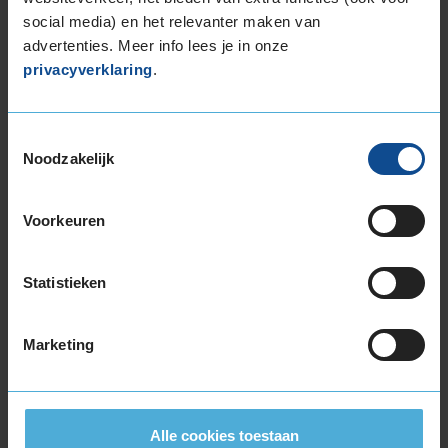
Ventiel of TPMS service
Ve
social media) en het relevanter maken van
Stikstof
St
advertenties. Meer info lees je in onze
privacyverklaring
.
Bandengarantieplan
B
Toestemmingsselectie
Noodzakelijk
Item
1
of
Voorkeuren
3
Statistieken
Beschikbare bandenmaten
Marketing
18-inch banden
225/60R18 104H EXTRALOAD
235/50R18 101V EXTRALOAD
235/55R18 104H EXTRALOAD
Alle cookies toestaan