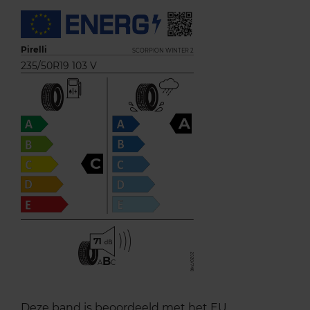
Pirelli
SCORPION WINTER 2
235/50R19 103 V
A
C
71
B
A
C
Deze band is beoordeeld met het EU