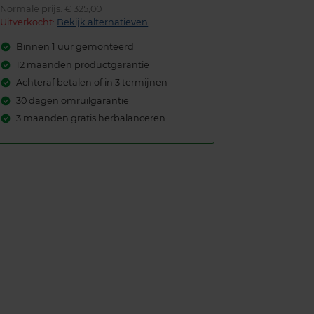
Normale prijs: € 325,00
Uitverkocht:
Bekijk alternatieven
Binnen 1 uur gemonteerd
12 maanden productgarantie
Achteraf betalen of in 3 termijnen
30 dagen omruilgarantie
3 maanden gratis herbalanceren