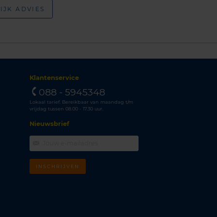
IJK ADVIES
Klantenservice
088 - 5945348
Lokaal tarief. Bereikbaar van maandag t/m
vrijdag tussen 08.00 - 17.30 uur.
Nieuwsbrief
INSCHRIJVEN
m
k