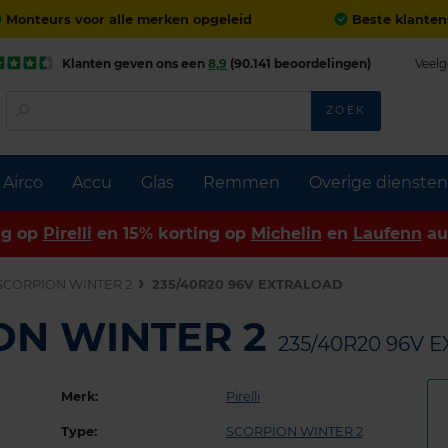
Monteurs voor alle merken opgeleid
Beste klanten
Klanten geven ons een
8,9
(90.141 beoordelingen)
Veelg
ZOEK
Airco
Accu
Glas
Remmen
Overige diensten
ng op
Pirelli
en 15% korting op
Michelin
en
Laufenn
au
SCORPION WINTER 2
235/40R20 96V EXTRALOAD
ION WINTER 2
235/40R20 96V 
Merk:
Pirelli
Type:
SCORPION WINTER 2