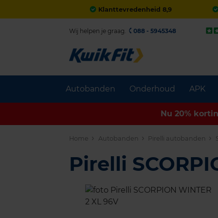
Klanttevredenheid 8,9
Wij helpen je graag.
088 - 5945348
Autobanden
Onderhoud
APK
Nu 20% korti
Home
Autobanden
Pirelli autobanden
Pirelli SCORP