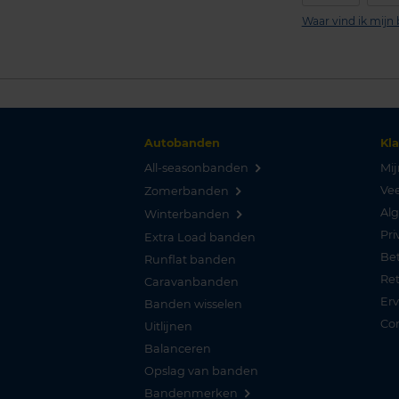
Waar vind ik mij
Autobanden
Kl
All-seasonbanden
Mij
Vee
Zomerbanden
Al
Winterbanden
Pri
Extra Load banden
Be
Runflat banden
Re
Caravanbanden
Er
Banden wisselen
Co
Uitlijnen
Balanceren
Opslag van banden
Bandenmerken