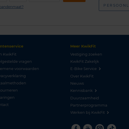
PERSOONL
n bandenmaat?
antenservice
Meer KwikFit
n KwikFit
Vestiging zoeken
lgestelde vragen
KwikFit Zakelijk
gemene voorwaarden
E-Bike Service
vacyverklaring
Over KwikFit
taalmethoden
Nieuws
tourneren
Kennisbank
varingen
Duurzaamheid
ntact
Partnerprogramma
Werken bij KwikFit
Facebook
Youtube
Instagra
Tikto