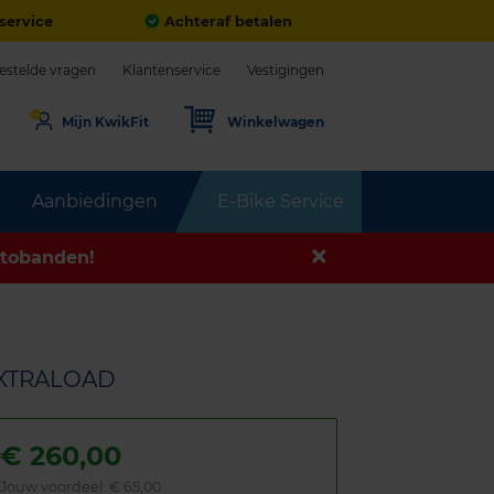
service
Achteraf betalen
estelde vragen
Klantenservice
Vestigingen
Mijn KwikFit
Winkelwagen
Aanbiedingen
E-Bike Service
tobanden!
EXTRALOAD
€
260,00
Jouw voordeel:
€ 65,00