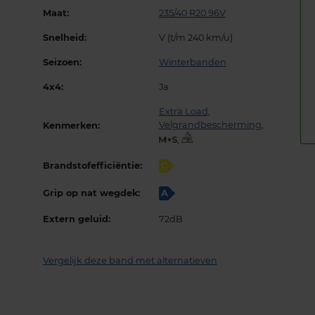
Maat:
235/40 R20 96V
Snelheid:
V (t/m 240 km/u)
Seizoen:
Winterbanden
4x4:
Ja
Extra Load
,
Velgrandbescherming
,
Kenmerken:
,
Brandstofefficiëntie:
C
Grip op nat wegdek:
A
Extern geluid:
72dB
Vergelijk deze band met alternatieven