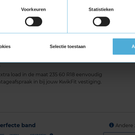
luid
Voorkeuren
Statistieken
ra Load (verstevigde band)
tuigen die banden met een hoger
vigde banden zijn te herkennen aan het
okies
Selectie toestaan
A
 2 Extra load in de maat 235
t
tra load in de maat 235 60 R18 eenvoudig
tageafspraak in bij jouw KwikFit vestiging.
erfecte band
Andere 