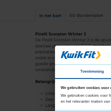
EU Bandenlabel
In het kort
Pirelli Scorpion Winter 2
De Pirelli Scorpion Winter 2 is de opv
speciaal gemaakt voor SUV's met hoge
prestaties op sneeuw en ook op een na
zodat er een zeer goede waterafvoer 
goede grip. Met de Pirelli Scor Het i
omstandigheden.
Toestemming
Belangrijke eigenschappen
We gebruiken cookies voor 
Uitstekende prestaties op snee
We gebruiken cookies voor he
Zeer goede grip op nat wegdek e
en het relevanter maken van 
Lange levensduur