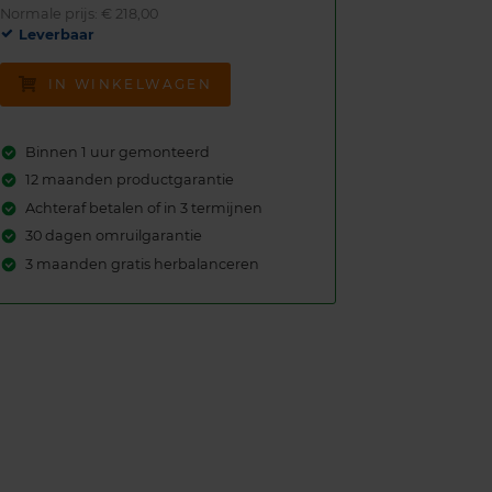
Normale prijs: € 218,00
Leverbaar
IN WINKELWAGEN
Binnen 1 uur gemonteerd
12 maanden productgarantie
Achteraf betalen of in 3 termijnen
30 dagen omruilgarantie
3 maanden gratis herbalanceren