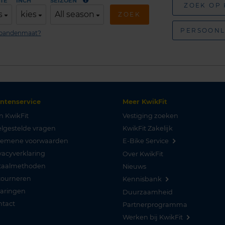
TE
INCH
SEIZOEN
ZOEK OP
s
kies
All season
ZOEK
PERSOONL
n bandenmaat?
antenservice
Meer KwikFit
n KwikFit
Vestiging zoeken
lgestelde vragen
KwikFit Zakelijk
gemene voorwaarden
E-Bike Service
vacyverklaring
Over KwikFit
taalmethoden
Nieuws
tourneren
Kennisbank
varingen
Duurzaamheid
ntact
Partnerprogramma
Werken bij KwikFit