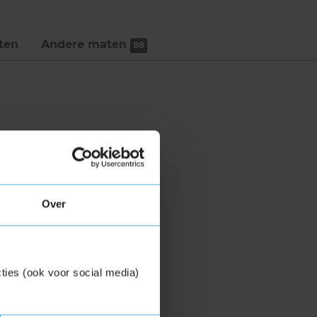
ten
Andere maten
88
Over
ties (ook voor social media)