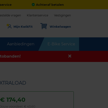
service
Achteraf betalen
estelde vragen
Klantenservice
Vestigingen
Mijn KwikFit
Winkelwagen
Aanbiedingen
E-Bike Service
tobanden!
 EXTRALOAD
€
174,40
Jouw voordeel:
€ 43,60