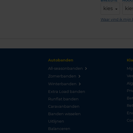
BREEDTE
HOOG
kies
kie
Waar vind ik mij
Autobanden
Kl
All-seasonbanden
Mij
Vee
Zomerbanden
Al
Winterbanden
Pri
Extra Load banden
Be
Runflat banden
Re
Caravanbanden
Er
Banden wisselen
Co
Uitlijnen
Balanceren