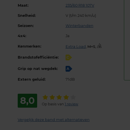
Maat:
235/60 R18 107V
Snelheid:
V (t/m 240 km/u)
Seizoen:
Winterbanden
4x4:
Ja
Kenmerken:
Extra Load
,
,
Brandstofefficiëntie:
C
Grip op nat wegdek:
A
Extern geluid:
71dB
8,0
Op basis van
1 review
Vergelijk deze band met alternatieven