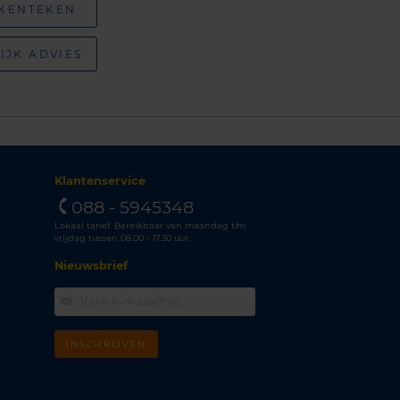
 KENTEKEN
IJK ADVIES
Klantenservice
088 - 5945348
Lokaal tarief. Bereikbaar van maandag t/m
vrijdag tussen 08.00 - 17.30 uur.
Nieuwsbrief
INSCHRIJVEN