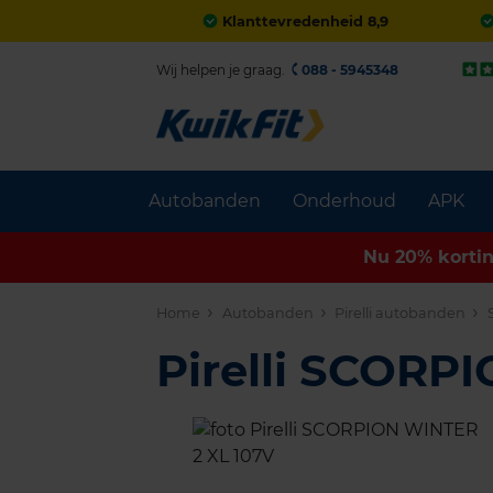
Klanttevredenheid 8,9
Wij helpen je graag.
088 - 5945348
Autobanden
Onderhoud
APK
Nu 20% korti
Home
Autobanden
Pirelli autobanden
Pirelli SCORP