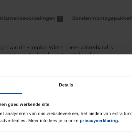
Klantenbeoordelingen
Bandenmontage­pakket
1
olger van de Scorpion Winter. Deze winterband is
 prestaties. De band levert uitstekende
t wegdek. Er zit een extra groef in deze band,
is en ook bij aquaplanning houdt de band een
s een comfortabele band onder winterse
Details
een goed werkende site
uw
t analyseren van ons websiteverkeer, het bieden van extra func
n bij aquaplanning
advertenties. Meer info lees je in onze
privacyverklaring
.