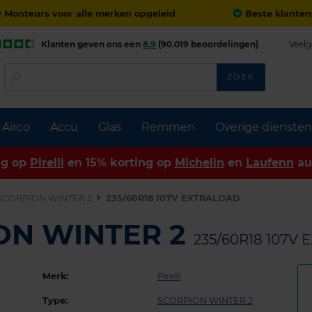
Monteurs voor alle merken opgeleid
Beste klanten
Klanten geven ons een
8,9
(90.019 beoordelingen)
Veelg
ZOEK
Airco
Accu
Glas
Remmen
Overige diensten
ng op
Pirelli
en 15% korting op
Michelin
en
Laufenn
au
SCORPION WINTER 2
235/60R18 107V EXTRALOAD
ION WINTER 2
235/60R18 107V
Merk:
Pirelli
Type:
SCORPION WINTER 2