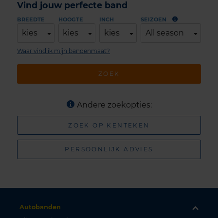
Vind jouw perfecte band
BREEDTE
HOOGTE
INCH
SEIZOEN
kies
kies
kies
All season
Waar vind ik mijn bandenmaat?
ZOEK
Andere zoekopties:
ZOEK OP KENTEKEN
PERSOONLIJK ADVIES
Autobanden