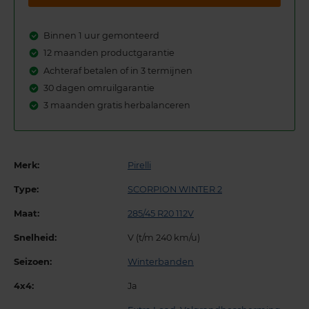
Binnen 1 uur gemonteerd
12 maanden productgarantie
Achteraf betalen of in 3 termijnen
30 dagen omruilgarantie
3 maanden gratis herbalanceren
Merk:
Pirelli
Type:
SCORPION WINTER 2
Maat:
285/45 R20 112V
Snelheid:
V (t/m 240 km/u)
Seizoen:
Winterbanden
4x4:
Ja