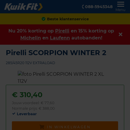
088-5945348
Menu
Achteraf betalen
Nu 20% korting op
Pirelli
en 15% korting op
Michelin
en
Laufenn
autobanden!
Pirelli SCORPION WINTER 2
285/45R20 112V EXTRALOAD
€
310,40
Jouw voordeel:
€ 77,60
Normale prijs: € 388,00
Leverbaar
IN WINKELWAGEN