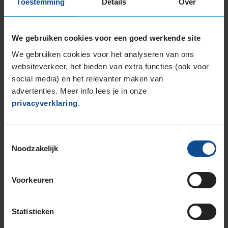
Toestemming
Details
Over
1
of
3
We gebruiken cookies voor een goed werkende site
We gebruiken cookies voor het analyseren van ons
websiteverkeer, het bieden van extra functies (ook voor
Beschikbare bandenmaten
social media) en het relevanter maken van
18-inch banden
advertenties. Meer info lees je in onze
225/60R18 104H EXTRALOAD
privacyverklaring
.
235/50R18 101V EXTRALOAD
235/55R18 104H EXTRALOAD
Toestemmingsselectie
235/60R18 107H EXTRALOAD
Noodzakelijk
235/60R18 107H EXTRALOAD
235/60R18 107V EXTRALOAD
255/55R18 109V EXTRALOAD
Voorkeuren
19-inch banden
225/55R19 103V EXTRALOAD
Statistieken
225/55R19 103V EXTRALOAD