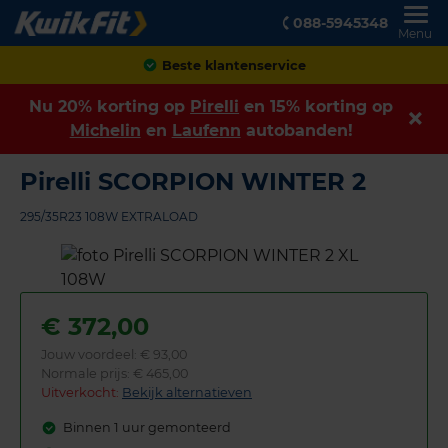
088-5945348
Menu
Achteraf betalen
Nu 20% korting op
Pirelli
en 15% korting op
Michelin
en
Laufenn
autobanden!
Pirelli SCORPION WINTER 2
295/35R23 108W EXTRALOAD
€
372,00
Jouw voordeel:
€ 93,00
Normale prijs: € 465,00
Uitverkocht:
Bekijk alternatieven
Binnen 1 uur gemonteerd