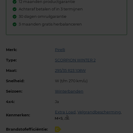
12 maanden productgarantie
Achteraf betalen of in 3 termijnen
30 dagen omruilgarantie
3 maanden gratis herbalanceren
Merk:
Pirelli
Type:
SCORPION WINTER 2
Maat:
295/35 R23 108W
Snelheid:
W (t/m 270 km/u)
Seizoen:
Winterbanden
4x4:
Ja
Extra Load
,
Velgrandbescherming
,
Kenmerken:
,
Brandstofefficiëntie:
C