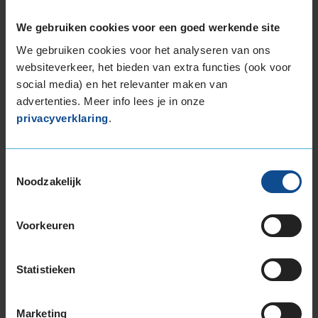
We gebruiken cookies voor een goed werkende site
Beschikbare bandenmaten
We gebruiken cookies voor het analyseren van ons
websiteverkeer, het bieden van extra functies (ook voor
18-inch banden
social media) en het relevanter maken van
225/60R18 104H EXTRALOAD
advertenties. Meer info lees je in onze
235/50R18 101V EXTRALOAD
privacyverklaring
.
235/55R18 104H EXTRALOAD
235/60R18 107H EXTRALOAD
235/60R18 107H EXTRALOAD
Toestemmingsselectie
235/60R18 107V EXTRALOAD
Noodzakelijk
255/55R18 109V EXTRALOAD
19-inch banden
Voorkeuren
225/55R19 103V EXTRALOAD
225/55R19 103V EXTRALOAD
Statistieken
235/45R19 99V EXTRALOAD
235/50R19 103V EXTRALOAD
235/55R19 101T
Marketing