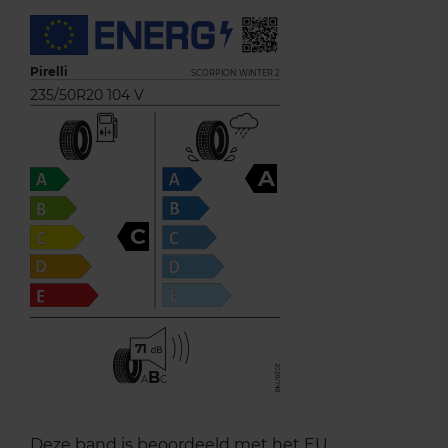
Pirelli
SCORPION WINTER 2
235/50R20 104 V
A
C
71
B
A
C
Deze band is beoordeeld met het EU