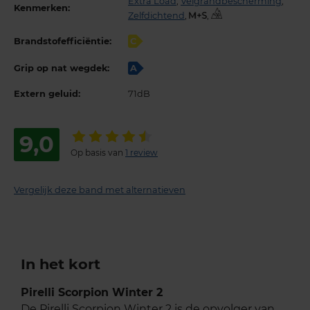
Extra Load
,
Velgrandbescherming
,
Kenmerken:
Zelfdichtend
,
,
Brandstofefficiëntie:
C
Grip op nat wegdek:
A
Extern geluid:
71dB
9,0
Op basis van
1 review
Vergelijk deze band met alternatieven
In het kort
Pirelli Scorpion Winter 2
De Pirelli Scorpion Winter 2 is de opvolger van