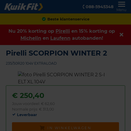
088-5945348
Menu
Achteraf betalen
Nu 20% korting op
Pirelli
en 15% korting op
Michelin
en
Laufenn
autobanden!
Pirelli SCORPION WINTER 2
235/50R20 104V EXTRALOAD
€
250,40
Jouw voordeel:
€ 62,60
Normale prijs: € 313,00
Leverbaar
IN WINKELWAGEN