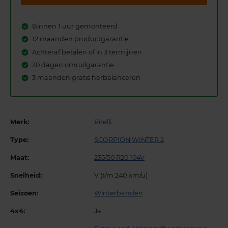
Binnen 1 uur gemonteerd
12 maanden productgarantie
Achteraf betalen of in 3 termijnen
30 dagen omruilgarantie
3 maanden gratis herbalanceren
Merk:
Pirelli
Type:
SCORPION WINTER 2
Maat:
235/50 R20 104V
Snelheid:
V (t/m 240 km/u)
Seizoen:
Winterbanden
4x4:
Ja