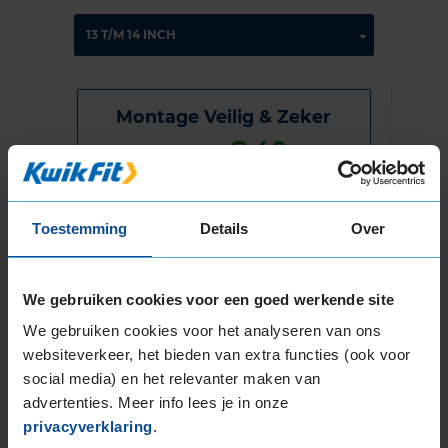
Montage Veilig & Zeker
€ 40,-
Per band
Montage
M
Toestemming
Details
Over
Balanceren
B
Ventiel of TPMS service
Ve
We gebruiken cookies voor een goed werkende site
Stikstof
St
We gebruiken cookies voor het analyseren van ons
Bandengarantieplan
B
websiteverkeer, het bieden van extra functies (ook voor
social media) en het relevanter maken van
advertenties. Meer info lees je in onze
privacyverklaring
.
Item