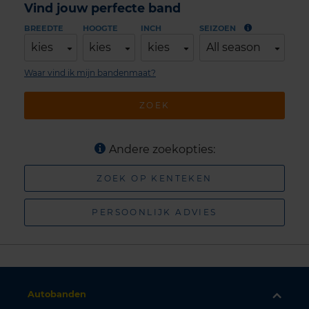
Vind jouw perfecte band
BREEDTE
HOOGTE
INCH
SEIZOEN
kies
kies
kies
All season
Waar vind ik mijn bandenmaat?
ZOEK
Andere zoekopties:
ZOEK OP KENTEKEN
PERSOONLIJK ADVIES
Autobanden