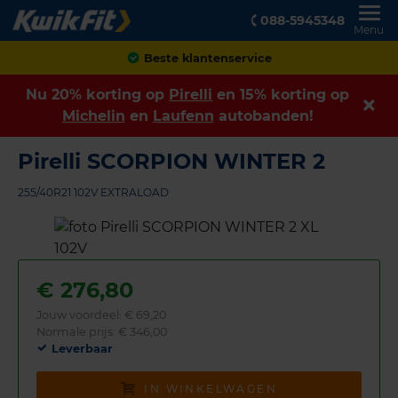
088-5945348
Menu
Achteraf betalen
Nu 20% korting op
Pirelli
en 15% korting op
Michelin
en
Laufenn
autobanden!
Pirelli SCORPION WINTER 2
255/40R21 102V EXTRALOAD
€
276,80
Jouw voordeel:
€ 69,20
Normale prijs: € 346,00
Leverbaar
IN WINKELWAGEN