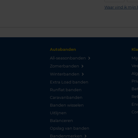
Waar vind ik mij
Autobanden
Kl
All-seasonbanden
Mij
Vee
Zomerbanden
Al
Winterbanden
Pri
Extra Load banden
Be
Runflat banden
Re
Caravanbanden
Er
Banden wisselen
Co
Uitlijnen
Balanceren
Opslag van banden
Bandenmerken