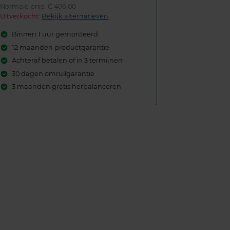
Normale prijs: € 406,00
Uitverkocht:
Bekijk alternatieven
Binnen 1 uur gemonteerd
12 maanden productgarantie
Achteraf betalen of in 3 termijnen
30 dagen omruilgarantie
3 maanden gratis herbalanceren