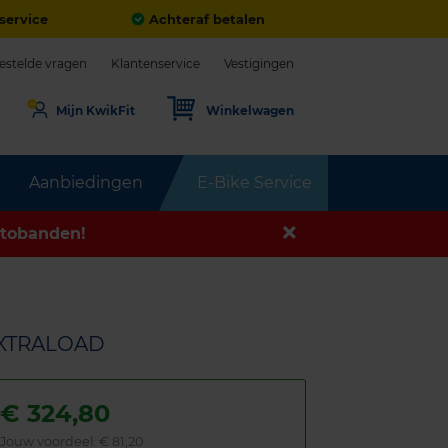
service
Achteraf betalen
estelde vragen
Klantenservice
Vestigingen
Mijn KwikFit
Winkelwagen
Aanbiedingen
E-Bike Service
tobanden!
 EXTRALOAD
€
324,80
Jouw voordeel:
€ 81,20