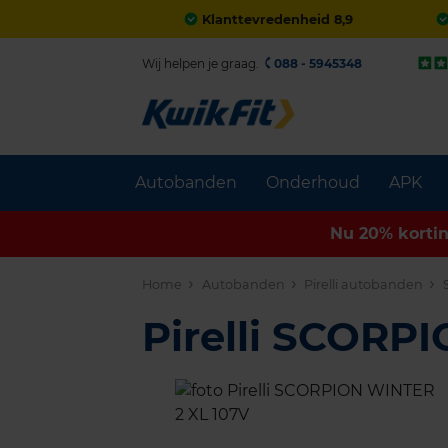
Klanttevredenheid 8,9
Wij helpen je graag.
088 - 5945348
Autobanden
Onderhoud
APK
Nu 20% korti
Home
Autobanden
Pirelli autobanden
Pirelli SCORP