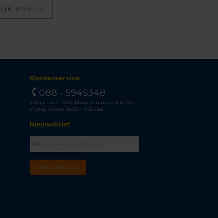
IJK ADVIES
Klantenservice
088 - 5945348
Lokaal tarief. Bereikbaar van maandag t/m
vrijdag tussen 08.00 - 17.30 uur.
Nieuwsbrief
INSCHRIJVEN
m
k