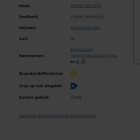
Maat:
295/35 R21 107V
Snelheid:
V (t/m 240 km/u)
Seizoen:
Winterbanden
4x4:
Ja
Extra Load
,
Velgrandbescherming
,
Kenmerken:
,
Brandstofefficiëntie:
C
Grip op nat wegdek:
A
Extern geluid:
72dB
Vergelijk deze band met alternatieven