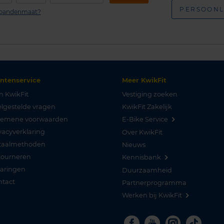
PERSOONL
n bandenmaat?
antenservice
Meer KwikFit
n KwikFit
Vestiging zoeken
lgestelde vragen
KwikFit Zakelijk
gemene voorwaarden
E-Bike Service
vacyverklaring
Over KwikFit
taalmethoden
Nieuws
tourneren
Kennisbank
varingen
Duurzaamheid
ntact
Partnerprogramma
Werken bij KwikFit
Facebook
Youtube
Instagra
Tikto