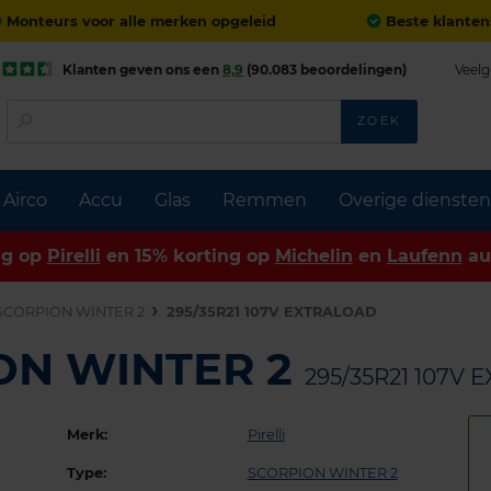
Monteurs voor alle merken opgeleid
Beste klanten
Klanten geven ons een
8,9
(90.083 beoordelingen)
Veelg
ZOEK
Airco
Accu
Glas
Remmen
Overige diensten
ng op
Pirelli
en 15% korting op
Michelin
en
Laufenn
au
SCORPION WINTER 2
295/35R21 107V EXTRALOAD
ION WINTER 2
295/35R21 107V
Merk:
Pirelli
Type:
SCORPION WINTER 2