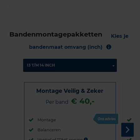
Bandenmontagepakketten
Kies je
bandenmaat omvang (inch)
Montage Veilig & Zeker
€ 40,-
Per band
Montage
M
Balanceren
B
Ventiel of TPMS service
Ve