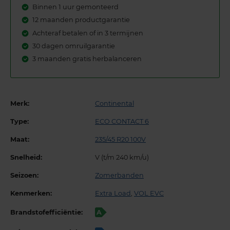
Binnen 1 uur gemonteerd
12 maanden productgarantie
Achteraf betalen of in 3 termijnen
30 dagen omruilgarantie
3 maanden gratis herbalanceren
Merk:
Continental
Type:
ECO CONTACT 6
Maat:
235/45 R20 100V
Snelheid:
V (t/m 240 km/u)
Seizoen:
Zomerbanden
Kenmerken:
Extra Load
,
VOL EVC
Brandstofefficiëntie:
A