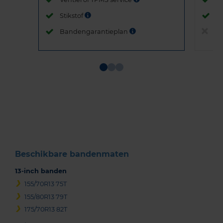
Stikstof
St
Bandengarantieplan
B
Item
1
of
3
Beschikbare bandenmaten
13-inch banden
155/70R13 75T
155/80R13 79T
175/70R13 82T