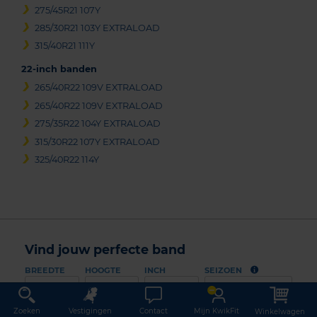
275/45R21 107Y
285/30R21 103Y EXTRALOAD
315/40R21 111Y
22-inch banden
265/40R22 109V EXTRALOAD
265/40R22 109V EXTRALOAD
275/35R22 104Y EXTRALOAD
315/30R22 107Y EXTRALOAD
325/40R22 114Y
Vind jouw perfecte band
BREEDTE
HOOGTE
INCH
SEIZOEN
kies
kies
kies
All season
Zoeken
Vestigingen
Contact
Mijn KwikFit
Winkelwagen
Waar vind ik mijn bandenmaat?