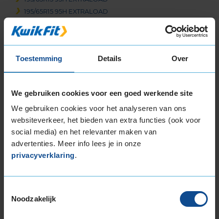
195/65R15 95H EXTRALOAD
225/60R15 96W
16-inch banden
185/55R16 87H EXTRALOAD
Toestemming
Details
Over
195/55R16 87H
195/55R16 87H
195/55R16 87T
We gebruiken cookies voor een goed werkende site
195/55R16 87V
We gebruiken cookies voor het analyseren van ons
195/55R16 91V EXTRALOAD
websiteverkeer, het bieden van extra functies (ook voor
195/55R16 91V EXTRALOAD
social media) en het relevanter maken van
195/60R16 89H
advertenties. Meer info lees je in onze
205/55R16 91H
privacyverklaring
.
205/55R16 91V
205/55R16 91V
Toestemmingsselectie
205/55R16 91V
Noodzakelijk
205/55R16 91V
205/55R16 91W