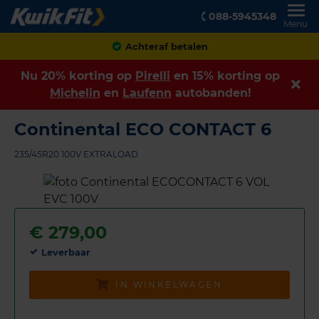
088-5945348
Menu
Klanten geven ons een
8,9
Nu 20% korting op
Pirelli
en 15% korting op
Michelin
en
Laufenn
autobanden!
Continental ECO CONTACT 6
235/45R20 100V EXTRALOAD
€
279,00
Leverbaar
IN WINKELWAGEN