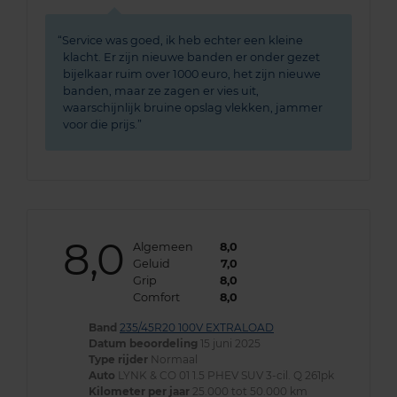
Service was goed, ik heb echter een kleine
klacht. Er zijn nieuwe banden er onder gezet
bijelkaar ruim over 1000 euro, het zijn nieuwe
banden, maar ze zagen er vies uit,
waarschijnlijk bruine opslag vlekken, jammer
voor die prijs.
8,0
Algemeen
8,0
Geluid
7,0
Grip
8,0
Comfort
8,0
Band
235/45R20 100V EXTRALOAD
Datum beoordeling
15 juni 2025
Type rijder
Normaal
Auto
LYNK & CO 01 1.5 PHEV SUV 3-cil. Q 261pk
Kilometer per jaar
25.000 tot 50.000 km