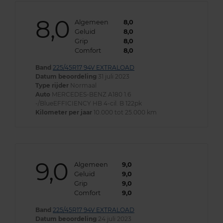
8,0
Algemeen
8,0
Geluid
8,0
Grip
8,0
Comfort
8,0
Band
225/45R17 94V EXTRALOAD
Datum beoordeling
31 juli 2023
Type rijder
Normaal
Auto
MERCEDES-BENZ A180 1.6
-/BlueEFFICIENCY HB 4-cil. B 122pk
Kilometer per jaar
10.000 tot 25.000 km
9,0
Algemeen
9,0
Geluid
9,0
Grip
9,0
Comfort
9,0
Band
225/45R17 94V EXTRALOAD
Datum beoordeling
24 juli 2023