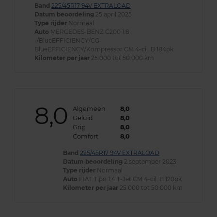
Band
225/45R17 94V EXTRALOAD
Datum beoordeling
25 april 2025
Type rijder
Normaal
Auto
MERCEDES-BENZ C200 1.8
-/BlueEFFICIENCY/CGi
BlueEFFICIENCY/Kompressor CM 4-cil. B 184pk
Kilometer per jaar
25.000 tot 50.000 km
8,0
Algemeen
8,0
Geluid
8,0
Grip
8,0
Comfort
8,0
Band
225/45R17 94V EXTRALOAD
Datum beoordeling
2 september 2023
Type rijder
Normaal
Auto
FIAT Tipo 1.4 T-Jet CM 4-cil. B 120pk
Kilometer per jaar
25.000 tot 50.000 km