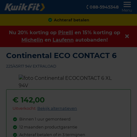
088-5945348
Menu
Achteraf betalen
Nu 20% korting op
Pirelli
en 15% korting op
Michelin
en
Laufenn
autobanden!
Continental ECO CONTACT 6
225/45R17 94V EXTRALOAD
€
142,00
Uitverkocht:
Bekijk alternatieven
Binnen 1 uur gemonteerd
12 maanden productgarantie
Achteraf betalen of in 3 termijnen