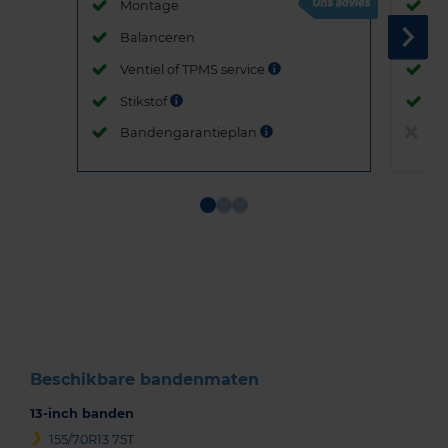
Montage
M
Balanceren
B
Ventiel of TPMS service
Ve
Stikstof
St
Bandengarantieplan
B
Item
1
of
3
Beschikbare bandenmaten
13-inch banden
155/70R13 75T