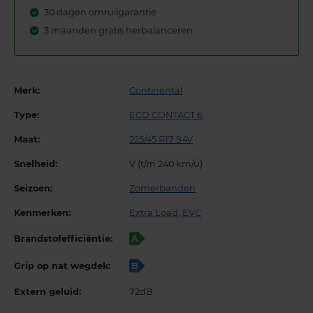
30 dagen omruilgarantie
3 maanden gratis herbalanceren
Merk:
Continental
Type:
ECO CONTACT 6
Maat:
225/45 R17 94V
Snelheid:
V (t/m 240 km/u)
Seizoen:
Zomerbanden
Kenmerken:
Extra Load
,
EVC
Brandstofefficiëntie:
A
Grip op nat wegdek:
B
Extern geluid:
72dB