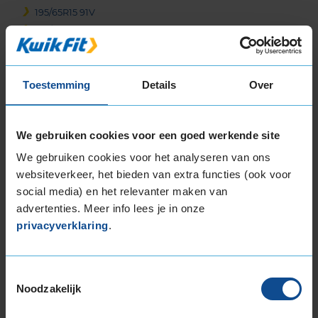
195/65R15 91V
195/65R15 91V
195/65R15 95H EXTRALOAD
195/65R15 95H EXTRALOAD
Toestemming
Details
Over
225/60R15 96W
16-inch banden
185/55R16 87H EXTRALOAD
We gebruiken cookies voor een goed werkende site
195/55R16 87H
We gebruiken cookies voor het analyseren van ons
195/55R16 87H
websiteverkeer, het bieden van extra functies (ook voor
195/55R16 87T
social media) en het relevanter maken van
195/55R16 87V
advertenties. Meer info lees je in onze
195/55R16 91V EXTRALOAD
privacyverklaring
.
195/55R16 91V EXTRALOAD
195/60R16 89H
205/55R16 91H
Toestemmingsselectie
Noodzakelijk
205/55R16 91V
205/55R16 91V