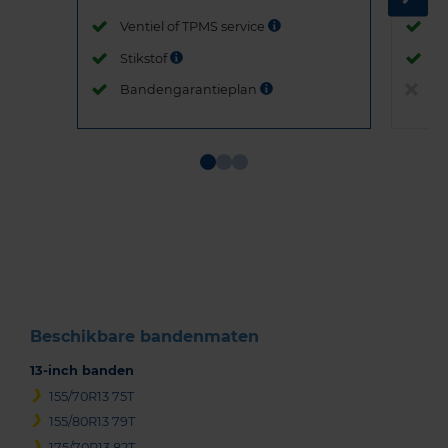
Ventiel of TPMS service
Ve
Stikstof
St
Bandengarantieplan
B
Item
1
of
3
Beschikbare bandenmaten
13-inch banden
155/70R13 75T
155/80R13 79T
175/70R13 82T