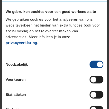
215/55R17 94V
215/55R17 98H EXTRALOAD
We gebruiken cookies voor een goed werkende site
215/55R17 98H EXTRALOAD
215/55R17 98V EXTRALOAD
We gebruiken cookies voor het analyseren van ons
websiteverkeer, het bieden van extra functies (ook voor
215/60R17 96H
social media) en het relevanter maken van
215/60R17 96H
advertenties. Meer info lees je in onze
215/60R17 96V
privacyverklaring
.
215/60R17 96V
215/65R17 103V EXTRALOAD
215/65R17 99H
Toestemmingsselectie
215/65R17 99H
Noodzakelijk
215/65R17 99V
215/65R17 99V
Voorkeuren
215/65R17 99V
215/65R17 99V
215/65R17 99V
Statistieken
215/65R17 99V
225/45R17 91V