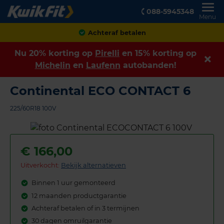
088-5945348
Menu
Achteraf betalen
Nu 20% korting op
Pirelli
en 15% korting op
Michelin
en
Laufenn
autobanden!
Continental ECO CONTACT 6
225/60R18 100V
€
166,00
Uitverkocht:
Bekijk alternatieven
Binnen 1 uur gemonteerd
12 maanden productgarantie
Achteraf betalen of in 3 termijnen
30 dagen omruilgarantie