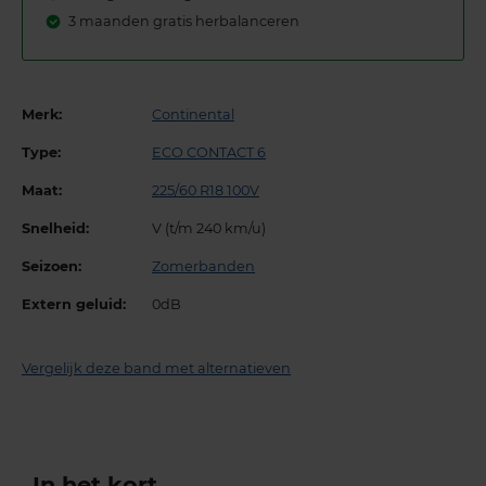
3 maanden gratis herbalanceren
Merk:
Continental
Type:
ECO CONTACT 6
Maat:
225/60 R18 100V
Snelheid:
V (t/m 240 km/u)
Seizoen:
Zomerbanden
Extern geluid:
0dB
Vergelijk deze band met alternatieven
In het kort