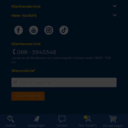
Klantenservice
Meer KwikFit
Facebook
Youtube
Instagram
Tiktok
Klantenservice
088 - 5945348
Lokaal tarief. Bereikbaar van maandag t/m vrijdag tussen 08.00 - 17.30
uur.
Nieuwsbrief
INSCHRIJVEN
Zoeken
Vestigingen
Contact
Mijn KwikFit
Winkelwagen