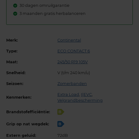
30 dagen omruilgarantie
3 maanden gratis herbalanceren
Merk:
Continental
Type:
ECO CONTACT 6
Maat:
245/50 R19 105V
Snelheid:
V (t/m 240 km/u)
Seizoen:
Zomerbanden
Extra Load
,
I|EVC
,
Kenmerken:
Velgrandbescherming
Brandstofefficiëntie:
B
Grip op nat wegdek:
B
Extern geluid:
72dB