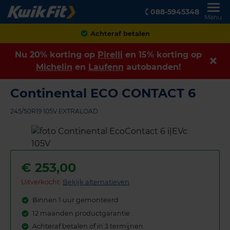
088-5945348
Menu
Achteraf betalen
Nu 20% korting op
Pirelli
en 15% korting op
Michelin
en
Laufenn
autobanden!
Continental ECO CONTACT 6
245/50R19 105V EXTRALOAD
€
253,00
Uitverkocht:
Bekijk alternatieven
Binnen 1 uur gemonteerd
12 maanden productgarantie
Achteraf betalen of in 3 termijnen