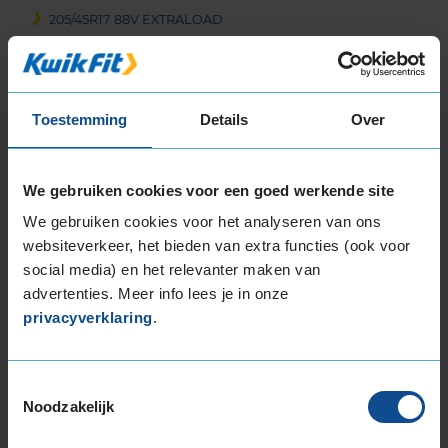
205/45R17 88V EXTRALOAD
205/45R17 88V EXTRALOAD
205/50R17 93V EXTRALOAD
205/50R17 93V EXTRALOAD
Toestemming
Details
Over
205/55R17 91V
205/55R17 91V
205/55R17 91W
We gebruiken cookies voor een goed werkende site
205/55R17 95H EXTRALOAD
We gebruiken cookies voor het analyseren van ons
205/55R17 95H EXTRALOAD
websiteverkeer, het bieden van extra functies (ook voor
215/40R17 87V EXTRALOAD
social media) en het relevanter maken van
215/50R17 95V EXTRALOAD
advertenties. Meer info lees je in onze
215/55R17 94V
privacyverklaring
.
215/55R17 94V
215/55R17 94V
215/55R17 94V
Toestemmingsselectie
215/55R17 94V
Noodzakelijk
215/55R17 94V