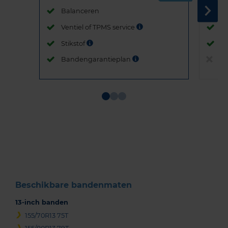
Balanceren
B
Ventiel of TPMS service
Ve
Stikstof
St
Bandengarantieplan
B
Item
1
of
3
Beschikbare bandenmaten
13-inch banden
155/70R13 75T