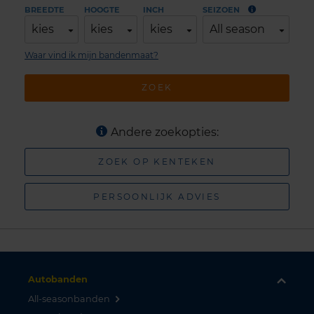
BREEDTE
HOOGTE
INCH
SEIZOEN
kies
kies
kies
All season
Waar vind ik mijn bandenmaat?
ZOEK
Andere zoekopties:
ZOEK OP KENTEKEN
PERSOONLIJK ADVIES
Autobanden
All-seasonbanden