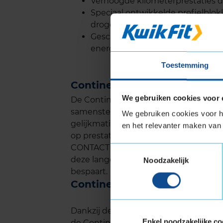
Verhoogde kilometerprestaties do
Speciaal ontwikkelde profielblok
droge wegen
Geschikt voor elektrische voertu
energiebesparing
Toestemming
Continental ECO CONTACT 6
We gebruiken cookies voor 
De Continental ECO CONTACT 6 biedt
samenstelling van het rubber en het g
We gebruiken cookies voor he
gelijkmatig, wat ervoor zorgt dat je l
en het relevanter maken van 
op prestaties. Onafhankelijke teste
CONTACT 6 behoort tot de top in zijn 
Toestemmingsselectie
deze lange levensduur hoef je minder
Noodzakelijk
bespaart.
Continental ECO CONTACT 6 
Dankzij de geoptimaliseerde profiel
Enkel noodzakelijke co
de Continental ECO CONTACT 6 een laa