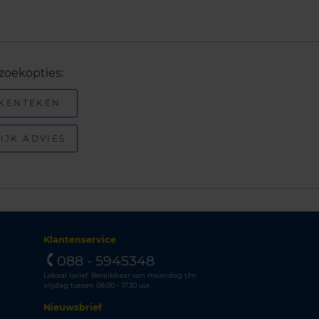
zoekopties:
 KENTEKEN
IJK ADVIES
Klantenservice
088 - 5945348
Lokaal tarief. Bereikbaar van maandag t/m
vrijdag tussen 08.00 - 17.30 uur.
Nieuwsbrief