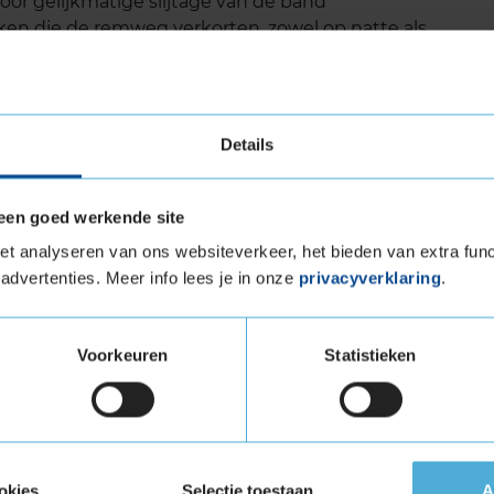
or gelijkmatige slijtage van de band
ken die de remweg verkorten, zowel op natte als
igen, dankzij de lage rolweerstand en hoge
Details
 levensduur
een goed werkende site
 een uitstekende levensduur door de duurzame
eoptimaliseerde profiel. De band slijt
t analyseren van ons websiteverkeer, het bieden van extra func
anger op de band kunt rijden zonder in te leveren
advertenties. Meer info lees je in onze
privacyverklaring
.
n van de ANWB en ADAC bevestigen dat de ECO
klasse als het gaat om kilometerprestaties. Door
 vaak van banden te wisselen, wat kosten
Voorkeuren
Statistieken
geluid
structuur en moderne productietechnieken heeft
okies
Selectie toestaan
A
g geluidsniveau. Dit zorgt voor meer