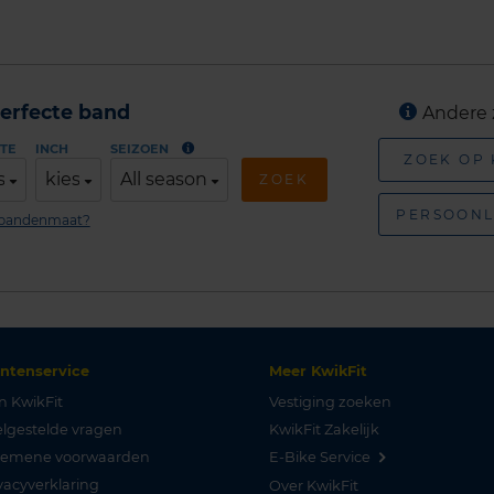
erfecte band
Andere 
TE
INCH
SEIZOEN
ZOEK OP
s
kies
All season
ZOEK
PERSOONL
n bandenmaat?
antenservice
Meer KwikFit
n KwikFit
Vestiging zoeken
lgestelde vragen
KwikFit Zakelijk
gemene voorwaarden
E-Bike Service
vacyverklaring
Over KwikFit