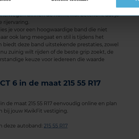
ens verschillende onafhankelijke tests blijft het
p snelwegen binnen de norm, wat betekent dat je
rijervaring.
es je voor een hoogwaardige band die niet
aar ook lang meegaat en stil is tijdens het
n biedt deze band uitstekende prestaties, zowel
nu zuinig wilt rijden of de beste grip zoekt, de
rstandige keuze voor iedereen die waarde
T 6 in de maat 215 55 R17
n de maat 215 55 R17 eenvoudig online en plan
 bij jouw KwikFit vestiging.
an deze autoband:
215 55 R17