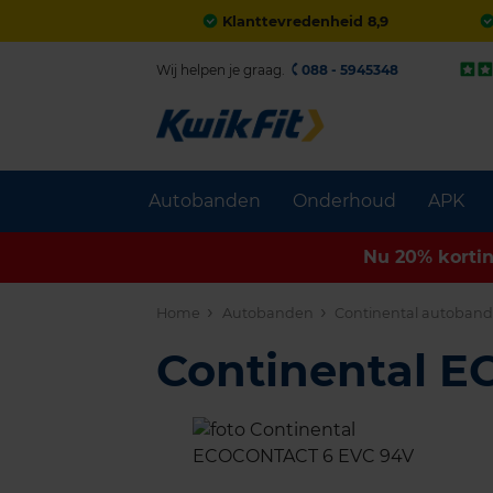
Klanttevredenheid 8,9
Wij helpen je graag.
088 - 5945348
Autobanden
Onderhoud
APK
Nu 20% korti
Home
Autobanden
Continental autoban
Continental 