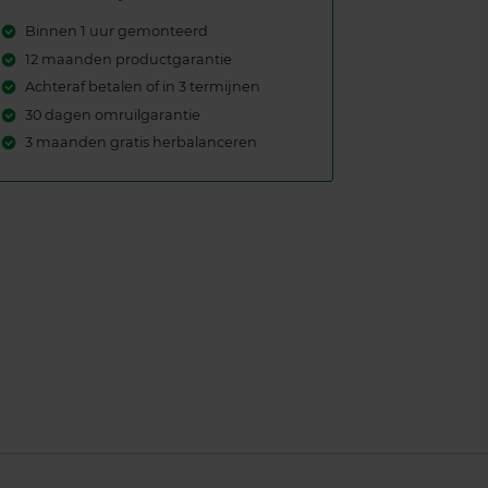
Binnen 1 uur gemonteerd
12 maanden productgarantie
Achteraf betalen of in 3 termijnen
30 dagen omruilgarantie
3 maanden gratis herbalanceren