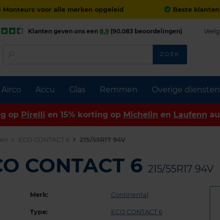
Monteurs voor alle merken opgeleid
Beste klanten
Klanten geven ons een
8,9
(90.083 beoordelingen)
Veelg
ZOEK
Airco
Accu
Glas
Remmen
Overige diensten
ng op
Pirelli
en 15% korting op
Michelin
en
Laufenn
au
den
ECO CONTACT 6
215/55R17 94V
ECO CONTACT 6
215/55R17 94V
Merk:
Continental
Type:
ECO CONTACT 6