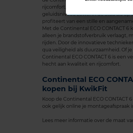
rijcomfort, vooral op lange ritten. Volg
geluidsniveau zowel in de stad als o
profiteert van een stille en aangename 
Met de Continental ECO CONTACT 6 ki
alleen je brandstofverbruik verlaagt, m
rijden. Door de innovatieve technieke
qua veiligheid als duurzaamheid. Of je 
Continental ECO CONTACT 6 is een ve
hecht aan kwaliteit en rijcomfort.
Continental ECO CONTAC
kopen bij KwikFit
Koop de Continental ECO CONTACT 6 i
ook gelijk online je montageafspraak in
Lees meer informatie over de maat v