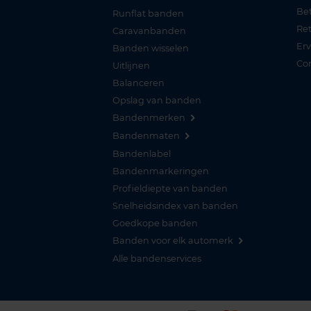
Be
Runflat banden
Re
Caravanbanden
Er
Banden wisselen
Co
Uitlijnen
Balanceren
Opslag van banden
Bandenmerken
Bandenmaten
Bandenlabel
Bandenmarkeringen
Profieldiepte van banden
Snelheidsindex van banden
Goedkope banden
Banden voor elk automerk
Alle bandenservices