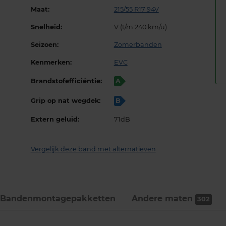
Maat:
215/55 R17 94V
Snelheid:
V (t/m 240 km/u)
Seizoen:
Zomerbanden
Kenmerken:
EVC
Brandstofefficiëntie:
A
Grip op nat wegdek:
B
Extern geluid:
71dB
Vergelijk deze band met alternatieven
Bandenmontage­pakketten
Andere maten
302