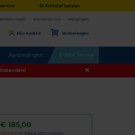
service
Achteraf betalen
estelde vragen
Klantenservice
Vestigingen
Mijn KwikFit
Winkelwagen
Aanbiedingen
E-Bike Service
tobanden!
€
185,00
Uitverkocht:
Bekijk alternatieven