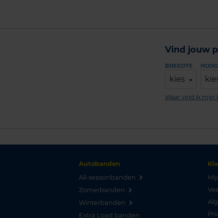
Vind jouw p
BREEDTE
HOOG
kies
kie
Waar vind ik mij
Autobanden
Kl
All-seasonbanden
Mij
Vee
Zomerbanden
Al
Winterbanden
Pri
Extra Load banden