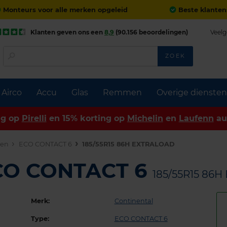
Monteurs voor alle merken opgeleid
Beste klanten
Klanten geven ons een
8,9
(90.156 beoordelingen)
Veelg
ZOEK
Airco
Accu
Glas
Remmen
Overige diensten
ng op
Pirelli
en 15% korting op
Michelin
en
Laufenn
au
den
ECO CONTACT 6
185/55R15 86H EXTRALOAD
ECO CONTACT 6
185/55R15 86
Merk:
Continental
Type:
ECO CONTACT 6