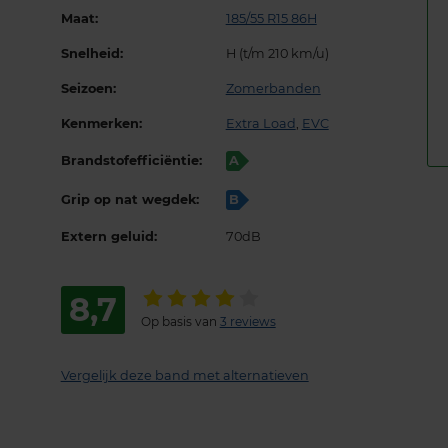
Maat:
185/55 R15 86H
Snelheid:
H (t/m 210 km/u)
Seizoen:
Zomerbanden
Kenmerken:
Extra Load
,
EVC
Brandstofefficiëntie:
A
Grip op nat wegdek:
B
Extern geluid:
70dB
8,7
Op basis van
3 reviews
Vergelijk deze band met alternatieven