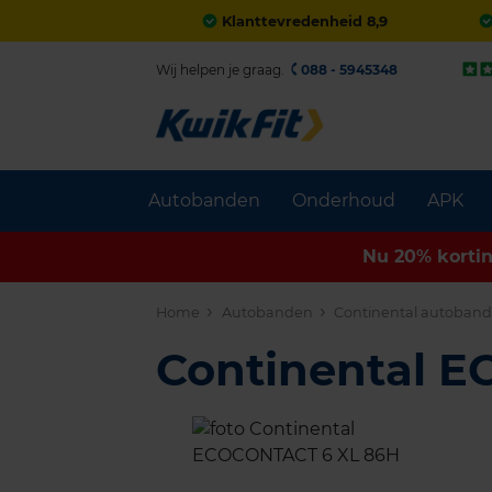
Klanttevredenheid 8,9
Wij helpen je graag.
088 - 5945348
Autobanden
Onderhoud
APK
Nu 20% korti
Home
Autobanden
Continental autoban
Continental 