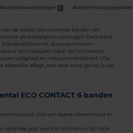
Klantenbeoordelingen
Bandenmontage­pakket
3
n van de meest geavanceerde banden van
ompacte als middelgrote voertuigen. Deze band
 brandstofefficiëntie, duurzaamheid en
novatieve technologieën biedt de Continental
sen veiligheid en milieuvriendelijkheid. Of je
gere afstanden aflegt, met deze band geniet je van
inental ECO CONTACT 6 banden
bbercompound, voor een lagere rolweerstand en
 optimale grip, vooral in bochten en bij natte