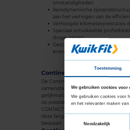
omstandigheden
Aerodynamische zijwandstructuur
aan het verhogen van de efficiën
Verhoogde kilometerprestaties do
Speciaal ontwikkelde profielblok
droge wegen
Geschikt voor elektrische voertu
energiebesparing
Toestemming
Continental ECO CONTACT 6
De Continental ECO CONTACT 6 biedt
We gebruiken cookies voor 
samenstelling van het rubber en het g
gelijkmatig, wat ervoor zorgt dat je l
We gebruiken cookies voor he
op prestaties. Onafhankelijke teste
en het relevanter maken van 
CONTACT 6 behoort tot de top in zijn 
deze lange levensduur hoef je minder
Toestemmingsselectie
bespaart.
Noodzakelijk