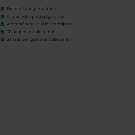
Binnen 1 uur gemonteerd
12 maanden productgarantie
Achteraf betalen of in 3 termijnen
30 dagen omruilgarantie
3 maanden gratis herbalanceren