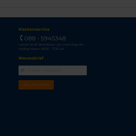
Klantenservice
088 - 5945348
Lokaal tarief. Bereikbaar van maandag t/m
vrijdag tussen 08.00 - 17.30 uur.
Nieuwsbrief
INSCHRIJVEN
m
k