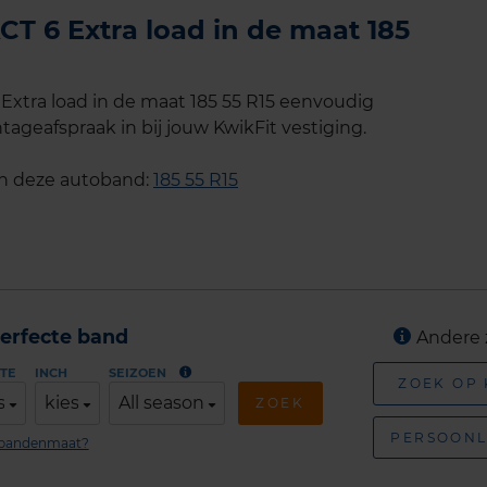
T 6 Extra load in de maat 185
xtra load in de maat 185 55 R15 eenvoudig
tageafspraak in bij jouw KwikFit vestiging.
an deze autoband:
185 55 R15
erfecte band
Andere 
TE
INCH
SEIZOEN
ZOEK OP
s
kies
All season
ZOEK
PERSOONL
n bandenmaat?