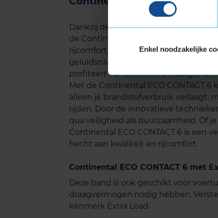
Continental ECO CONTACT 6 
Dankzij de geoptimaliseerde profiel
de Continental ECO CONTACT 6 een laa
Enkel noodzakelijke co
rijcomfort, vooral op lange ritten. Volg
geluidsniveau zowel in de stad als o
profiteert van een stille en aangename 
Met de Continental ECO CONTACT 6 ki
alleen je brandstofverbruik verlaagt, m
rijden. Door de innovatieve technieke
qua veiligheid als duurzaamheid. Of je 
Continental ECO CONTACT 6 is een ve
hecht aan kwaliteit en rijcomfort.
Continental ECO CONTACT 6 met Ext
Deze band is ook geschikt voor voer
draagvermogen nodig hebben. Verste
kenmerk Extra Load.