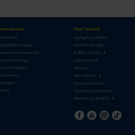
antenservice
Meer KwikFit
n KwikFit
Vestiging zoeken
lgestelde vragen
KwikFit Zakelijk
gemene voorwaarden
E-Bike Service
vacyverklaring
Over KwikFit
taalmethoden
Nieuws
tourneren
Kennisbank
varingen
Duurzaamheid
ntact
Partnerprogramma
Werken bij KwikFit
Facebook
Youtube
Instagra
Tikto