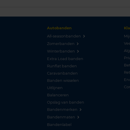
Autobanden
Kl
All-seasonbanden
Mij
Vee
Zomerbanden
Al
Winterbanden
Pri
Extra Load banden
Be
Runflat banden
Re
Caravanbanden
Er
Banden wisselen
Co
Uitlijnen
Balanceren
Opslag van banden
Bandenmerken
Bandenmaten
Bandenlabel