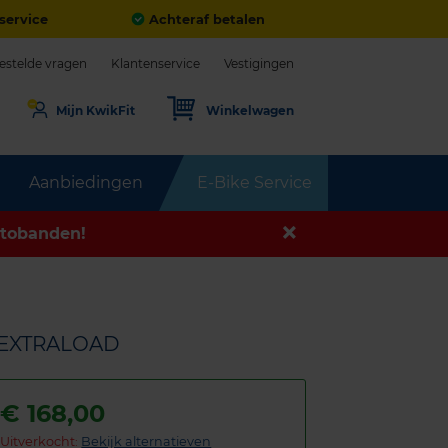
service
Achteraf betalen
estelde vragen
Klantenservice
Vestigingen
Mijn KwikFit
Winkelwagen
Aanbiedingen
E-Bike Service
tobanden!
H EXTRALOAD
€
168,00
Uitverkocht:
Bekijk alternatieven