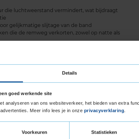
 die luchtweerstand vermindert, wat bijdraagt
tie
or gelijkmatige slijtage van de band
ken die de remweg verkorten, zowel op natte als
igen, dankzij de lage rolweerstand en hoge
Details
 levensduur
 een uitstekende levensduur door de duurzame
een goed werkende site
eoptimaliseerde profiel. De band slijt
anger op de band kunt rijden zonder in te leveren
t analyseren van ons websiteverkeer, het bieden van extra func
n van de ANWB en ADAC bevestigen dat de ECO
advertenties. Meer info lees je in onze
privacyverklaring
.
klasse als het gaat om kilometerprestaties. Door
 vaak van banden te wisselen, wat kosten
Voorkeuren
Statistieken