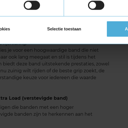
geluid
structuur en moderne productietechnieken heeft
g geluidsniveau. Dit zorgt voor meer
okies
Selectie toestaan
A
ens verschillende onafhankelijke tests blijft het
p snelwegen binnen de norm, wat betekent dat je
rijervaring.
es je voor een hoogwaardige band die niet
aar ook lang meegaat en stil is tijdens het
n biedt deze band uitstekende prestaties, zowel
nu zuinig wilt rijden of de beste grip zoekt, de
rstandige keuze voor iedereen die waarde
ra Load (verstevigde band)
tuigen die banden met een hoger
vigde banden zijn te herkennen aan het