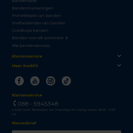
Bandenlabel
Bandenmarkeringen
Profieldiepte van banden
Snelheidsindex van banden
Goedkope banden
Banden voor elk automerk
Alle bandenservices
Klantenservice
Meer KwikFit
Facebook
Youtube
Instagram
Tiktok
Klantenservice
088 - 5945348
Lokaal tarief. Bereikbaar van maandag t/m vrijdag tussen 08.00 - 17.30
uur.
Nieuwsbrief