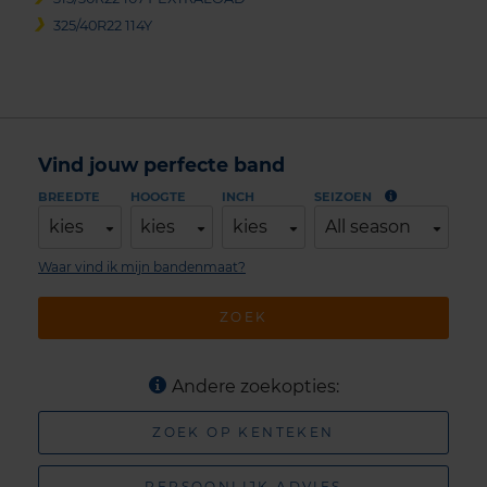
325/40R22 114Y
Vind jouw perfecte band
BREEDTE
HOOGTE
INCH
SEIZOEN
kies
kies
kies
All season
Waar vind ik mijn bandenmaat?
ZOEK
Andere zoekopties:
ZOEK OP KENTEKEN
PERSOONLIJK ADVIES