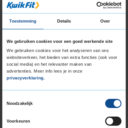
215/55R17 94V
215/55R17 94V
215/55R17 94V
Toestemming
Details
Over
215/55R17 94V
215/55R17 94V
We gebruiken cookies voor een goed werkende site
215/55R17 94V
215/55R17 94V
We gebruiken cookies voor het analyseren van ons
215/55R17 98H EXTRALOAD
websiteverkeer, het bieden van extra functies (ook voor
215/55R17 98H EXTRALOAD
social media) en het relevanter maken van
215/55R17 98V EXTRALOAD
advertenties. Meer info lees je in onze
privacyverklaring
.
215/60R17 96H
215/60R17 96H
215/60R17 96V
Toestemmingsselectie
215/60R17 96V
Noodzakelijk
215/65R17 103V EXTRALOAD
215/65R17 99H
Voorkeuren
215/65R17 99H