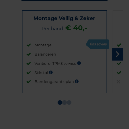
Montage Veilig & Zeker
€ 40,-
Per band
Montage
M
Balanceren
B
Ventiel of TPMS service
Ve
Stikstof
St
Bandengarantieplan
B
Item
1
of