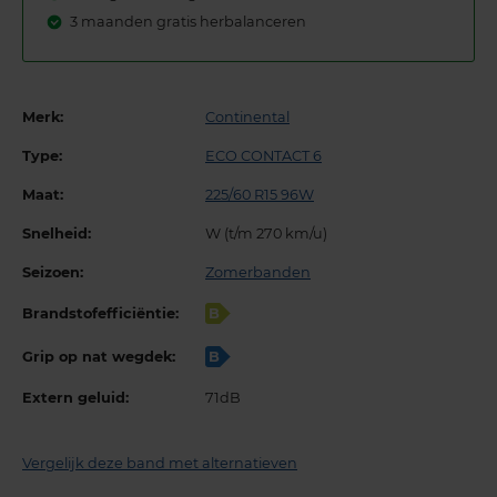
3 maanden gratis herbalanceren
Merk:
Continental
Type:
ECO CONTACT 6
Maat:
225/60 R15 96W
Snelheid:
W (t/m 270 km/u)
Seizoen:
Zomerbanden
Brandstofefficiëntie:
B
Grip op nat wegdek:
B
Extern geluid:
71dB
Vergelijk deze band met alternatieven