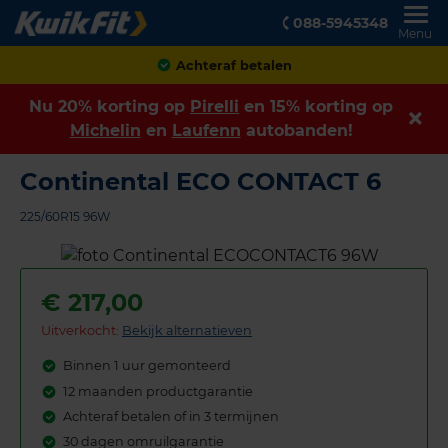
088-5945348
Menu
Klanten geven ons een
8,9
Nu 20% korting op
Pirelli
en 15% korting op
Michelin
en
Laufenn
autobanden!
Continental ECO CONTACT 6
225/60R15 96W
€
217,00
Uitverkocht:
Bekijk alternatieven
Binnen 1 uur gemonteerd
12 maanden productgarantie
Achteraf betalen of in 3 termijnen
30 dagen omruilgarantie