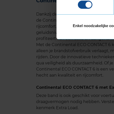
Continental ECO CONTACT 6 
Dankzij de geoptimaliseerde profiel
de Continental ECO CONTACT 6 een laa
Enkel noodzakelijke co
rijcomfort, vooral op lange ritten. Volg
geluidsniveau zowel in de stad als o
profiteert van een stille en aangename 
Met de Continental ECO CONTACT 6 ki
alleen je brandstofverbruik verlaagt, m
rijden. Door de innovatieve technieke
qua veiligheid als duurzaamheid. Of je 
Continental ECO CONTACT 6 is een ve
hecht aan kwaliteit en rijcomfort.
Continental ECO CONTACT 6 met Ext
Deze band is ook geschikt voor voer
draagvermogen nodig hebben. Verste
kenmerk Extra Load.