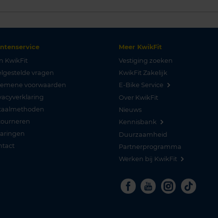
antenservice
Meer KwikFit
n KwikFit
Vestiging zoeken
lgestelde vragen
KwikFit Zakelijk
gemene voorwaarden
E-Bike Service
vacyverklaring
Over KwikFit
taalmethoden
Nieuws
tourneren
Kennisbank
varingen
Duurzaamheid
ntact
Partnerprogramma
Werken bij KwikFit
Facebook
Youtube
Instagra
Tikto