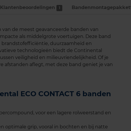
Klantenbeoordelingen
Bandenmontage­pakket
1
n van de meest geavanceerde banden van
ompacte als middelgrote voertuigen. Deze band
 brandstofefficiëntie, duurzaamheid en
novatieve technologieën biedt de Continental
sen veiligheid en milieuvriendelijkheid. Of je
gere afstanden aflegt, met deze band geniet je van
inental ECO CONTACT 6 banden
bbercompound, voor een lagere rolweerstand en
 optimale grip, vooral in bochten en bij natte