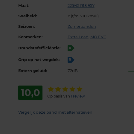
Maat:
225/45 R18 95Y
Snelheid:
Y (t/m 300 km/u)
Seizoen:
Zomerbanden
Kenmerken:
Extra Load
,
MO EVC
Brandstofefficiëntie:
A
Grip op nat wegdek:
B
Extern geluid:
72dB
10,0
Op basis van
1 review
Vergelijk deze band met alternatieven