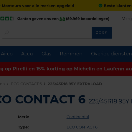
Monteurs voor alle merken opgeleid
Beste klanten
Klanten geven ons een
8,9
(89.969 beoordelingen)
Veelg
ZOEK
Airco
Accu
Glas
Remmen
Overige diensten
ng op
Pirelli
en 15% korting op
Michelin
en
Laufenn
au
den
ECO CONTACT 6
225/45R18 95Y EXTRALOAD
ECO CONTACT 6
225/45R18 95
Merk:
Continental
Type:
ECO CONTACT 6