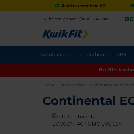
Klanttevredenheid 8,9
Wij helpen je graag.
088 - 5945348
Autobanden
Onderhoud
APK
Nu 20% korti
Home
Autobanden
Continental autoban
Continental 