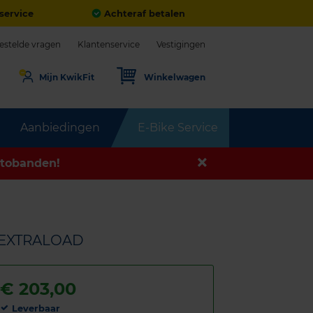
service
Achteraf betalen
estelde vragen
Klantenservice
Vestigingen
Mijn KwikFit
Winkelwagen
Aanbiedingen
E-Bike Service
tobanden!
Y EXTRALOAD
€
203,00
Leverbaar