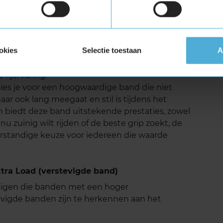
geluid
structuur en moderne productietechnieken heeft
g geluidsniveau. Dit zorgt voor meer
okies
Selectie toestaan
A
ens verschillende onafhankelijke tests blijft het
p snelwegen binnen de norm, wat betekent dat je
rijervaring.
es je voor een hoogwaardige band die niet
aar ook lang meegaat en stil is tijdens het
n biedt deze band uitstekende prestaties, zowel
nu zuinig wilt rijden of de beste grip zoekt, de
rstandige keuze voor iedereen die waarde
ra Load (verstevigde band)
tuigen die banden met een hoger
vigde banden zijn te herkennen aan het