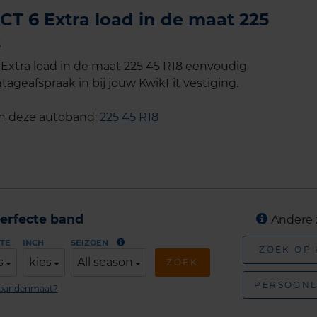
T 6 Extra load in de maat 225
t
xtra load in de maat 225 45 R18 eenvoudig
tageafspraak in bij jouw KwikFit vestiging.
an deze autoband:
225 45 R18
erfecte band
Andere 
TE
INCH
SEIZOEN
ZOEK OP
s
kies
All season
ZOEK
PERSOONL
n bandenmaat?