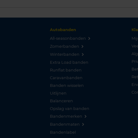
Autobanden
Kl
All-seasonbanden
Mij
Vee
Zomerbanden
Al
Winterbanden
Pri
Extra Load banden
Be
Runflat banden
Re
Caravanbanden
Er
Banden wisselen
Co
Uitlijnen
Balanceren
Opslag van banden
Bandenmerken
Bandenmaten
Bandenlabel