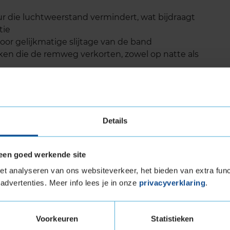
 die luchtweerstand vermindert, wat bijdraagt
tie
or gelijkmatige slijtage van de band
ken die de remweg verkorten, zowel op natte als
igen, dankzij de lage rolweerstand en hoge
Details
 levensduur
 een uitstekende levensduur door de duurzame
een goed werkende site
eoptimaliseerde profiel. De band slijt
anger op de band kunt rijden zonder in te leveren
t analyseren van ons websiteverkeer, het bieden van extra func
n van de ANWB en ADAC bevestigen dat de ECO
advertenties. Meer info lees je in onze
privacyverklaring
.
klasse als het gaat om kilometerprestaties. Door
 vaak van banden te wisselen, wat kosten
Voorkeuren
Statistieken