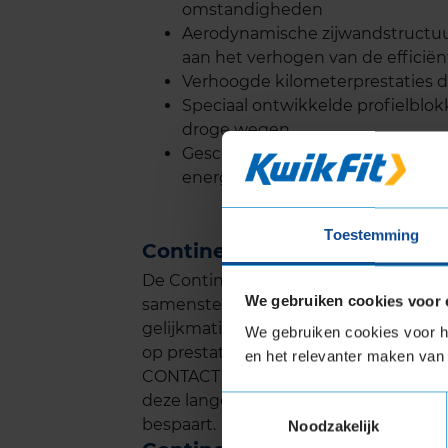
omstandigheden
Aerodynamische zijwandstructuur
aan het verhogen van de efficiën
Verhoogde kilometerprestaties do
Speciaal ontwikkelde profielblok
droge wegen
Geschikt voor elektrische voertu
energiebesparing
Toestemming
Continental ECO CONTACT 6
De Continental ECO CONTACT 6 biedt
We gebruiken cookies voor 
samenstelling van het rubber en het g
gelijkmatig, wat ervoor zorgt dat je l
We gebruiken cookies voor he
op prestaties. Onafhankelijke teste
en het relevanter maken van 
CONTACT 6 behoort tot de top in zijn 
deze lange levensduur hoef je minder
Toestemmingsselectie
bespaart.
Noodzakelijk