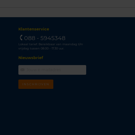
Klantenservice
088 - 5945348
Lokaal tarief. Bereikbaar van maandag t/m
vrijdag tussen 08.00 - 17.30 uur.
Nieuwsbrief
INSCHRIJVEN
m
k