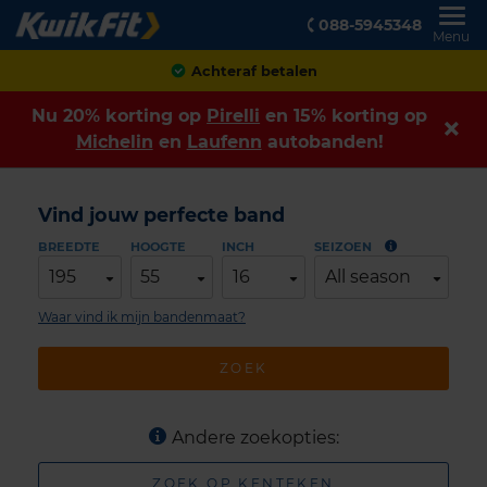
088-5945348
Menu
Achteraf betalen
Nu 20% korting op
Pirelli
en 15% korting op
Michelin
en
Laufenn
autobanden!
Vind jouw perfecte band
BREEDTE
HOOGTE
INCH
SEIZOEN
195
55
16
All season
Waar vind ik mijn bandenmaat?
ZOEK
Andere zoekopties:
ZOEK OP KENTEKEN