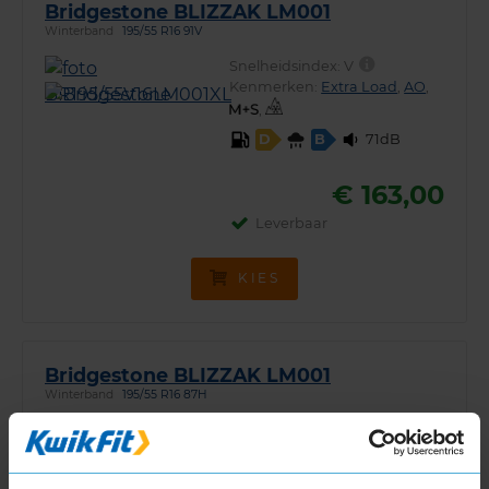
Bridgestone BLIZZAK LM001
Winterband
195/55 R16 91V
Snelheidsindex:
V
Kenmerken:
Extra Load
,
AO
,
,
71dB
D
B
€ 163,00
Leverbaar
KIES
Bridgestone BLIZZAK LM001
Winterband
195/55 R16 87H
Snelheidsindex:
H
Kenmerken:
Run-Flat
,
*
,
,