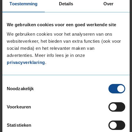
Toestemming
Details
Over
72dB
D
C
€ 199,00
We gebruiken cookies voor een goed werkende site
Leverbaar
We gebruiken cookies voor het analyseren van ons
websiteverkeer, het bieden van extra functies (ook voor
KIES
social media) en het relevanter maken van
advertenties. Meer info lees je in onze
privacyverklaring
.
Bridgestone TURANZA ALL SEASON 6
4-seizoensband
195/55 R16 91V
Toestemmingsselectie
(
11 reviews
)
Noodzakelijk
Snelheidsindex:
V
Kenmerken:
Extra Load
,
,
Voorkeuren
70dB
C
B
€ 147,00
Statistieken