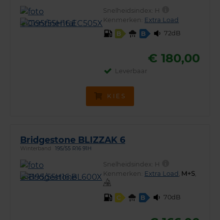
Snelheidsindex:
H
Kenmerken:
Extra Load
72dB
B
B
€ 180,00
Leverbaar
KIES
Bridgestone BLIZZAK 6
Winterband
195/55 R16 91H
Snelheidsindex:
H
Kenmerken:
Extra Load
,
,
70dB
C
B