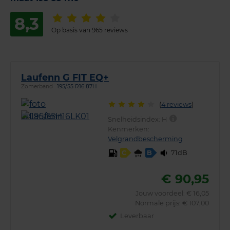
8,3
Op basis van 965 reviews
Laufenn G FIT EQ+
Zomerband
195/55 R16 87H
(
4 reviews
)
Snelheidsindex:
H
Kenmerken:
Velgrandbescherming
71dB
C
B
€ 90,95
Jouw voordeel:
€ 16,05
Normale prijs: € 107,00
Leverbaar