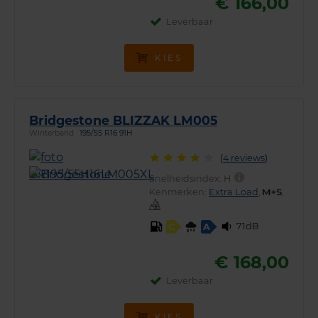
€ 166,00
Leverbaar
KIES
Bridgestone BLIZZAK LM005
Winterband
195/55 R16 91H
(
4 reviews
)
Snelheidsindex:
H
Kenmerken:
Extra Load
,
,
71dB
C
A
€ 168,00
Leverbaar
KIES