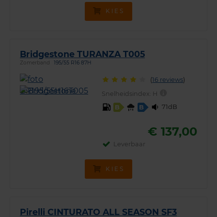
KIES
Bridgestone TURANZA T005
Zomerband
195/55 R16 87H
(
16 reviews
)
Snelheidsindex:
H
71dB
B
B
€ 137,00
Leverbaar
KIES
Pirelli CINTURATO ALL SEASON SF3