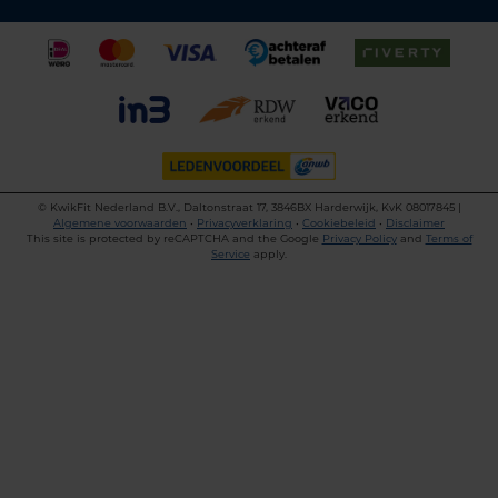
©
KwikFit Nederland B.V., Daltonstraat 17, 3846BX Harderwijk, KvK 08017845 |
Algemene voorwaarden
•
Privacyverklaring
•
Cookiebeleid
•
Disclaimer
This site is protected by reCAPTCHA and the Google
Privacy Policy
and
Terms of
Service
apply.