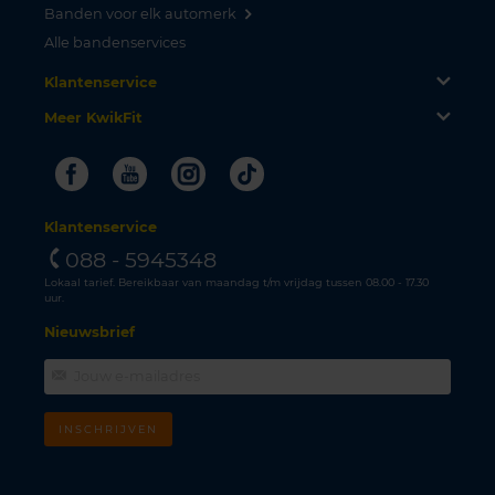
Banden voor elk automerk
Alle bandenservices
Klantenservice
Meer KwikFit
Facebook
Youtube
Instagram
Tiktok
Klantenservice
088 - 5945348
Lokaal tarief. Bereikbaar van maandag t/m vrijdag tussen 08.00 - 17.30
uur.
Nieuwsbrief
INSCHRIJVEN