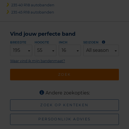
235 40 R18 autobanden
235 45 R18 autobanden
Vind jouw perfecte band
BREEDTE
HOOGTE
INCH
SEIZOEN
195
55
16
All season
Waar vind ik mijn bandenmaat?
ZOEK
Andere zoekopties:
ZOEK OP KENTEKEN
PERSOONLIJK ADVIES