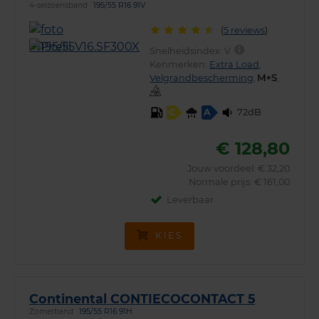
4-seizoensband
195/55 R16 91V
(
5 reviews
)
Snelheidsindex:
V
Kenmerken:
Extra Load
,
Velgrandbescherming
,
,
72dB
C
A
€ 128,80
Jouw voordeel:
€ 32,20
Normale prijs: € 161,00
Leverbaar
KIES
Continental CONTIECOCONTACT 5
Zomerband
195/55 R16 91H