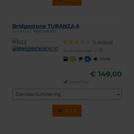
Bridgestone TURANZA 6
Zomerband
195/55 R16 87V
(
4 reviews
)
Snelheidsindex:
V
69dB
B
A
€ 149,00
Leverbaar
Standaarduitvoering
KIES