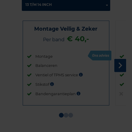
Montage Veilig & Zeker
€ 40,-
Per band
Montage
M
Balanceren
B
Ventiel of TPMS service
Ve
Stikstof
St
Bandengarantieplan
B
Item
1