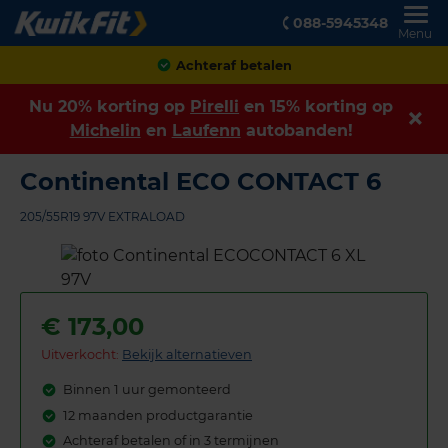
088-5945348
Menu
Klanten geven ons een
8,9
Nu 20% korting op
Pirelli
en 15% korting op
Michelin
en
Laufenn
autobanden!
Continental ECO CONTACT 6
205/55R19 97V EXTRALOAD
€
173,00
Uitverkocht:
Bekijk alternatieven
Binnen 1 uur gemonteerd
12 maanden productgarantie
Achteraf betalen of in 3 termijnen