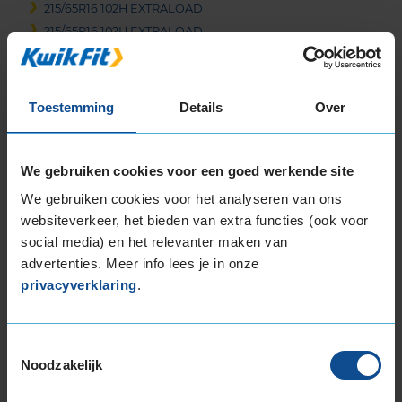
215/65R16 102H EXTRALOAD
215/65R16 102H EXTRALOAD
215/65R16 98H
225/55R16 99Y EXTRALOAD
Toestemming
Details
Over
17-inch banden
205/45R17 88H EXTRALOAD
205/45R17 88H EXTRALOAD
We gebruiken cookies voor een goed werkende site
205/45R17 88V EXTRALOAD
205/45R17 88V EXTRALOAD
We gebruiken cookies voor het analyseren van ons
websiteverkeer, het bieden van extra functies (ook voor
205/45R17 88V EXTRALOAD
social media) en het relevanter maken van
205/50R17 93V EXTRALOAD
advertenties. Meer info lees je in onze
205/50R17 93V EXTRALOAD
privacyverklaring
.
205/55R17 91V
205/55R17 91V
205/55R17 91W
Toestemmingsselectie
205/55R17 95H EXTRALOAD
Noodzakelijk
205/55R17 95H EXTRALOAD