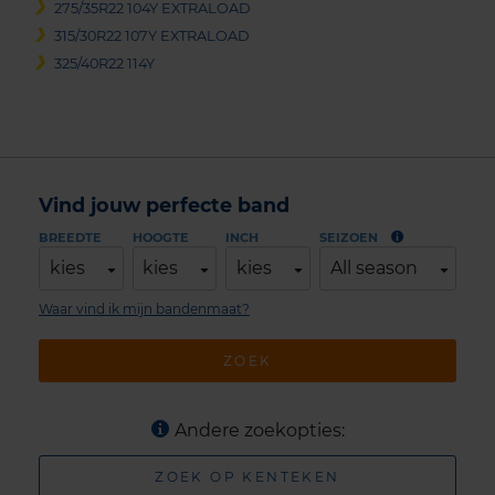
275/35R22 104Y EXTRALOAD
315/30R22 107Y EXTRALOAD
325/40R22 114Y
Vind jouw perfecte band
BREEDTE
HOOGTE
INCH
SEIZOEN
kies
kies
kies
All season
Waar vind ik mijn bandenmaat?
ZOEK
Andere zoekopties:
ZOEK OP KENTEKEN