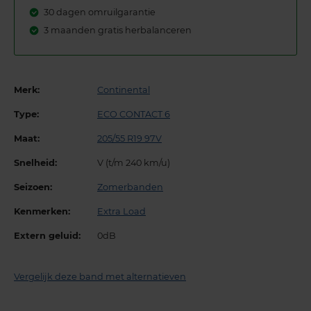
30 dagen omruilgarantie
3 maanden gratis herbalanceren
Merk:
Continental
Type:
ECO CONTACT 6
Maat:
205/55 R19 97V
Snelheid:
V (t/m 240 km/u)
Seizoen:
Zomerbanden
Kenmerken:
Extra Load
Extern geluid:
0dB
Vergelijk deze band met alternatieven