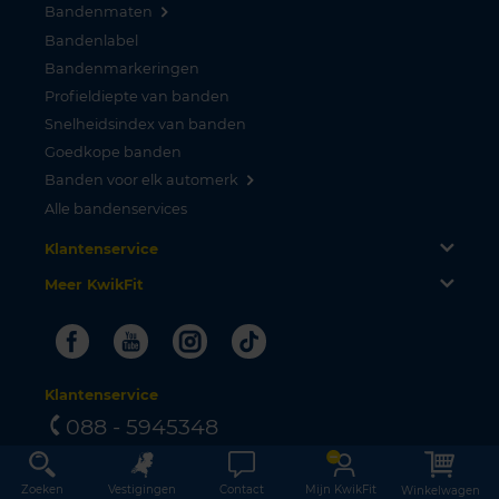
Bandenmaten
Bandenlabel
Bandenmarkeringen
Profieldiepte van banden
Snelheidsindex van banden
Goedkope banden
Banden voor elk automerk
Alle bandenservices
Klantenservice
Meer KwikFit
Facebook
Youtube
Instagram
Tiktok
Klantenservice
088 - 5945348
Lokaal tarief. Bereikbaar van maandag t/m vrijdag tussen 08.00 - 17.30
uur.
Zoeken
Vestigingen
Contact
Mijn KwikFit
Winkelwagen