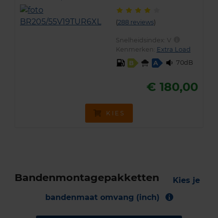
(
288 reviews
)
Snelheidsindex:
V
Kenmerken:
Extra Load
70dB
B
A
€ 180,00
KIES
Bandenmontagepakketten
Kies je
bandenmaat omvang (inch)