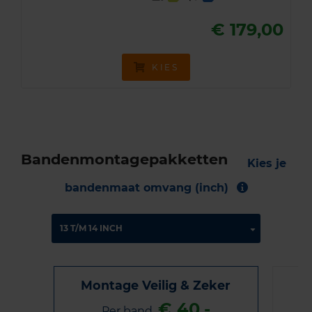
€ 179,00
KIES
Bandenmontagepakketten
Kies je
bandenmaat omvang (inch)
Montage Veilig & Zeker
€ 40,-
Per band