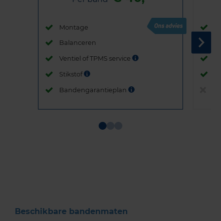
Montage
M
Balanceren
B
Ventiel of TPMS service
Ve
Stikstof
St
Bandengarantieplan
B
Item
1
of
3
Beschikbare bandenmaten