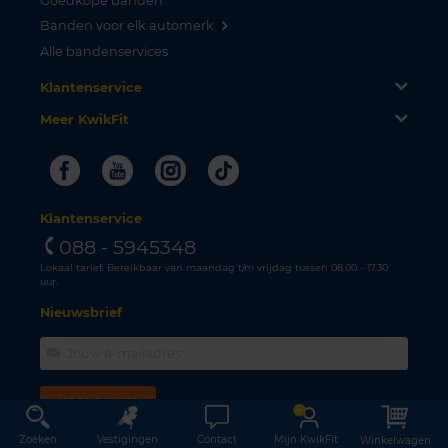
Goedkope banden
Banden voor elk automerk
Alle bandenservices
Klantenservice
Meer KwikFit
Facebook
Youtube
Instagram
Tiktok
Klantenservice
088 - 5945348
Lokaal tarief. Bereikbaar van maandag t/m vrijdag tussen 08.00 - 17.30
uur.
Nieuwsbrief
INSCHRIJVEN
Zoeken
Vestigingen
Contact
Mijn KwikFit
Winkelwagen