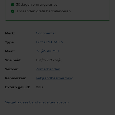
30 dagen omruilgarantie
3 maanden gratis herbalanceren
Merk:
Continental
Type:
ECO CONTACT 6
Maat:
225/45 R18 91H
Snelheid:
H (t/m 210 km/u)
Seizoen:
Zomerbanden
Kenmerken:
Velgrandbescherming
Extern geluid:
0dB
Vergelijk deze band met alternatieven