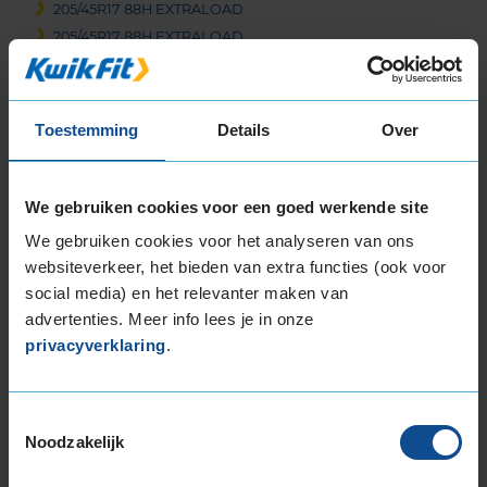
205/45R17 88H EXTRALOAD
205/45R17 88H EXTRALOAD
205/45R17 88V EXTRALOAD
205/45R17 88V EXTRALOAD
205/45R17 88V EXTRALOAD
Toestemming
Details
Over
205/50R17 93V EXTRALOAD
205/50R17 93V EXTRALOAD
205/55R17 91V
We gebruiken cookies voor een goed werkende site
205/55R17 91V
We gebruiken cookies voor het analyseren van ons
205/55R17 91W
websiteverkeer, het bieden van extra functies (ook voor
205/55R17 95H EXTRALOAD
social media) en het relevanter maken van
205/55R17 95H EXTRALOAD
advertenties. Meer info lees je in onze
215/40R17 87V EXTRALOAD
privacyverklaring
.
215/50R17 95V EXTRALOAD
215/55R17 94V
Toestemmingsselectie
215/55R17 94V
Noodzakelijk
215/55R17 94V
215/55R17 94V