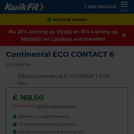
088-5945348
Menu
Achteraf betalen
Nu 20% korting op
Pirelli
en 15% korting op
Michelin
en
Laufenn
autobanden!
Continental ECO CONTACT 6
225/45R18 91H
€
168,00
Uitverkocht:
Bekijk alternatieven
Binnen 1 uur gemonteerd
12 maanden productgarantie
Achteraf betalen of in 3 termijnen