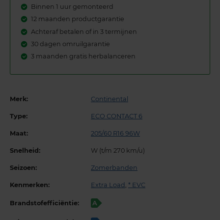
Binnen 1 uur gemonteerd
12 maanden productgarantie
Achteraf betalen of in 3 termijnen
30 dagen omruilgarantie
3 maanden gratis herbalanceren
Merk:
Continental
Type:
ECO CONTACT 6
Maat:
205/60 R16 96W
Snelheid:
W (t/m 270 km/u)
Seizoen:
Zomerbanden
Kenmerken:
Extra Load
,
* EVC
Brandstofefficiëntie:
A