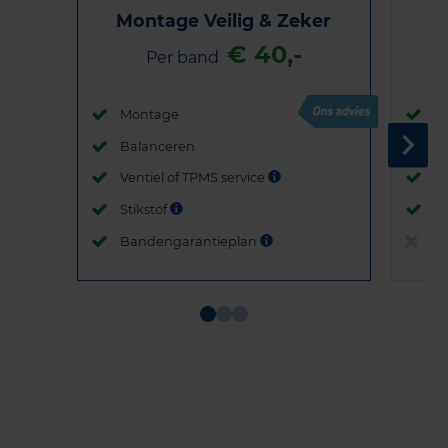
Montage Veilig & Zeker
€ 40,-
Per band
Montage
M
Balanceren
B
Ventiel of TPMS service
Ve
Stikstof
St
Bandengarantieplan
B
Item
1
of
3