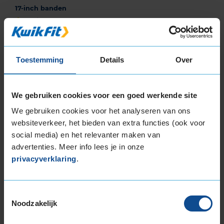
17-inch banden
205/45R17 88H EXTRALOAD
205/45R17 88H EXTRALOAD
205/45R17 88V EXTRALOAD
Toestemming
Details
Over
205/45R17 88V EXTRALOAD
205/45R17 88V EXTRALOAD
205/50R17 93V EXTRALOAD
We gebruiken cookies voor een goed werkende site
205/50R17 93V EXTRALOAD
205/55R17 91V
We gebruiken cookies voor het analyseren van ons
websiteverkeer, het bieden van extra functies (ook voor
205/55R17 91V
social media) en het relevanter maken van
205/55R17 91W
advertenties. Meer info lees je in onze
205/55R17 95H EXTRALOAD
privacyverklaring
.
205/55R17 95H EXTRALOAD
215/40R17 87V EXTRALOAD
215/50R17 95V EXTRALOAD
Toestemmingsselectie
215/55R17 94V
Noodzakelijk
215/55R17 94V