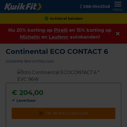
088-5945348
Menu
Klanten geven ons een
8,9
Nu 20% korting op
Pirelli
en 15% korting op
Michelin
en
Laufenn
autobanden!
Continental ECO CONTACT 6
205/60R16 96W EXTRALOAD
€
204,00
Leverbaar
IN WINKELWAGEN