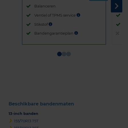
Balanceren
B
Ventiel of TPMS service
Ve
Stikstof
St
Bandengarantieplan
B
Item
1
of
3
Beschikbare bandenmaten
13-inch banden
155/70R13 75T