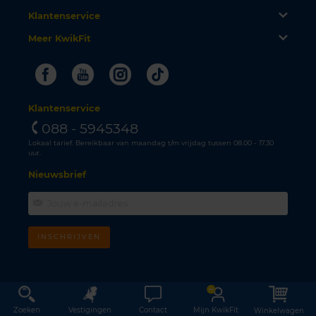
Klantenservice
Meer KwikFit
Facebook
Youtube
Instagram
Tiktok
Klantenservice
088 - 5945348
Lokaal tarief. Bereikbaar van maandag t/m vrijdag tussen 08.00 - 17.30
uur.
Nieuwsbrief
INSCHRIJVEN
Zoeken
Vestigingen
Contact
Mijn KwikFit
Winkelwagen