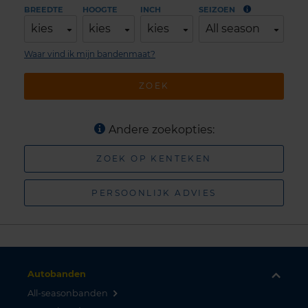
BREEDTE
HOOGTE
INCH
SEIZOEN
kies
kies
kies
All season
Waar vind ik mijn bandenmaat?
ZOEK
Andere zoekopties:
ZOEK OP KENTEKEN
PERSOONLIJK ADVIES
Autobanden
All-seasonbanden