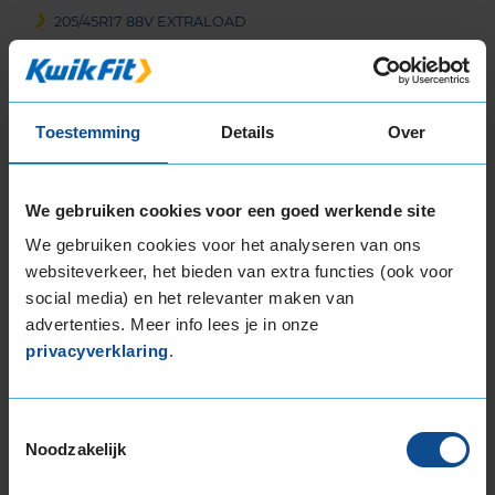
205/45R17 88V EXTRALOAD
205/45R17 88V EXTRALOAD
205/50R17 93V EXTRALOAD
205/50R17 93V EXTRALOAD
Toestemming
Details
Over
205/55R17 91V
205/55R17 91V
205/55R17 91W
We gebruiken cookies voor een goed werkende site
205/55R17 95H EXTRALOAD
We gebruiken cookies voor het analyseren van ons
205/55R17 95H EXTRALOAD
websiteverkeer, het bieden van extra functies (ook voor
215/40R17 87V EXTRALOAD
social media) en het relevanter maken van
215/50R17 95V EXTRALOAD
advertenties. Meer info lees je in onze
215/55R17 94V
privacyverklaring
.
215/55R17 94V
215/55R17 94V
215/55R17 94V
Toestemmingsselectie
215/55R17 94V
Noodzakelijk
215/55R17 94V