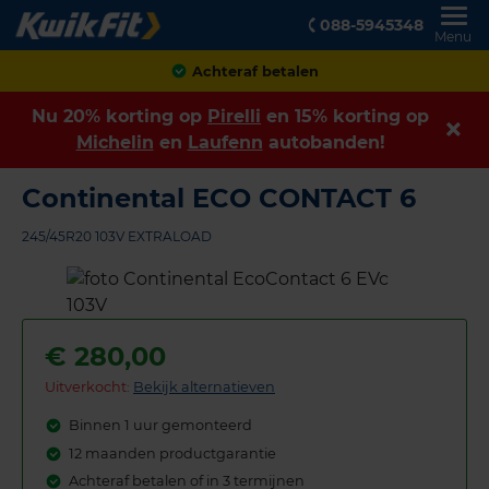
088-5945348
Menu
Achteraf betalen
Nu 20% korting op
Pirelli
en 15% korting op
Michelin
en
Laufenn
autobanden!
Continental ECO CONTACT 6
245/45R20 103V EXTRALOAD
€
280,00
Uitverkocht:
Bekijk alternatieven
Binnen 1 uur gemonteerd
12 maanden productgarantie
Achteraf betalen of in 3 termijnen