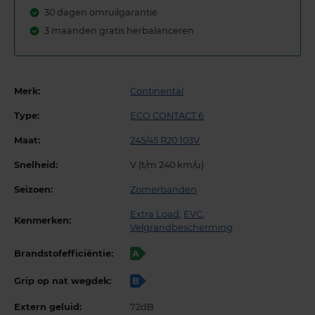
30 dagen omruilgarantie
3 maanden gratis herbalanceren
Merk:
Continental
Type:
ECO CONTACT 6
Maat:
245/45 R20 103V
Snelheid:
V (t/m 240 km/u)
Seizoen:
Zomerbanden
Extra Load
,
EVC
,
Kenmerken:
Velgrandbescherming
Brandstofefficiëntie:
A
Grip op nat wegdek:
B
Extern geluid:
72dB