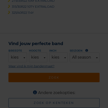
275/35R22 104Y EXTRALOAD
315/30R22 107Y EXTRALOAD
325/40R22 114Y
Vind jouw perfecte band
BREEDTE
HOOGTE
INCH
SEIZOEN
kies
kies
kies
All season
Waar vind ik mijn bandenmaat?
ZOEK
Andere zoekopties:
ZOEK OP KENTEKEN