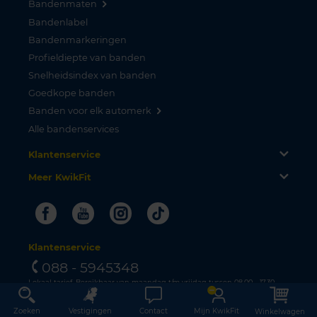
Bandenmaten
Bandenlabel
Bandenmarkeringen
Profieldiepte van banden
Snelheidsindex van banden
Goedkope banden
Banden voor elk automerk
Alle bandenservices
Klantenservice
Meer KwikFit
Facebook
Youtube
Instagram
Tiktok
Klantenservice
088 - 5945348
Lokaal tarief. Bereikbaar van maandag t/m vrijdag tussen 08.00 - 17.30
uur.
Zoeken
Vestigingen
Contact
Mijn KwikFit
Winkelwagen
Nieuwsbrief