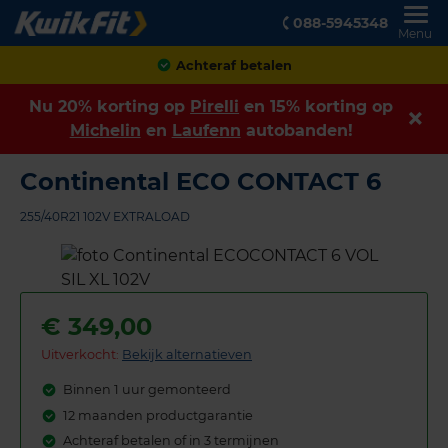
088-5945348
Menu
Klanten geven ons een
8,9
Nu 20% korting op
Pirelli
en 15% korting op
Michelin
en
Laufenn
autobanden!
Continental ECO CONTACT 6
255/40R21 102V EXTRALOAD
€
349,00
Uitverkocht:
Bekijk alternatieven
Binnen 1 uur gemonteerd
12 maanden productgarantie
Achteraf betalen of in 3 termijnen