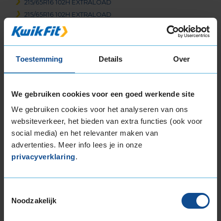
215/65R16 102H EXTRALOAD
215/65R16 102H EXTRALOAD
215/65R16 98H
225/55R16 99Y EXTRALOAD
17-inch banden
Toestemming
Details
Over
205/45R17 88H EXTRALOAD
205/45R17 88H EXTRALOAD
We gebruiken cookies voor een goed werkende site
205/45R17 88V EXTRALOAD
205/45R17 88V EXTRALOAD
We gebruiken cookies voor het analyseren van ons
205/45R17 88V EXTRALOAD
websiteverkeer, het bieden van extra functies (ook voor
205/50R17 93V EXTRALOAD
social media) en het relevanter maken van
205/50R17 93V EXTRALOAD
advertenties. Meer info lees je in onze
privacyverklaring
.
205/55R17 91V
205/55R17 91V
205/55R17 91W
Toestemmingsselectie
205/55R17 95H EXTRALOAD
Noodzakelijk
205/55R17 95H EXTRALOAD
215/40R17 87V EXTRALOAD