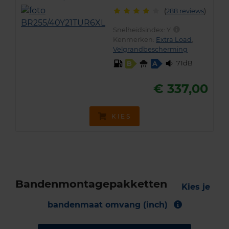
(
288 reviews
)
Snelheidsindex:
Y
Kenmerken:
Extra Load
,
Velgrandbescherming
71dB
B
A
€ 337,00
KIES
Bandenmontagepakketten
Kies je
bandenmaat omvang (inch)