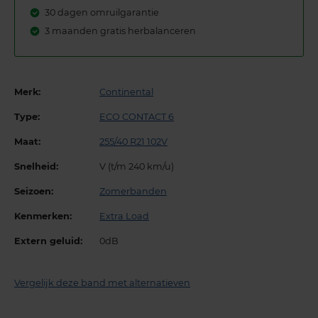
30 dagen omruilgarantie
3 maanden gratis herbalanceren
Merk:
Continental
Type:
ECO CONTACT 6
Maat:
255/40 R21 102V
Snelheid:
V (t/m 240 km/u)
Seizoen:
Zomerbanden
Kenmerken:
Extra Load
Extern geluid:
0dB
Vergelijk deze band met alternatieven