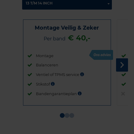
Montage Veilig & Zeker
€ 40,-
Per band
Montage
M
Balanceren
B
Ventiel of TPMS service
Ve
Stikstof
St
Bandengarantieplan
B
Item
1