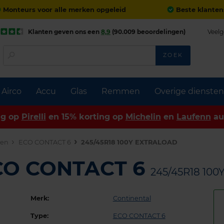
Monteurs voor alle merken opgeleid
Beste klanten
Klanten geven ons een
8,9
(90.009 beoordelingen)
Veelg
ZOEK
Airco
Accu
Glas
Remmen
Overige diensten
ng op
Pirelli
en 15% korting op
Michelin
en
Laufenn
au
den
ECO CONTACT 6
245/45R18 100Y EXTRALOAD
ECO CONTACT 6
245/45R18 10
Merk:
Continental
Type:
ECO CONTACT 6