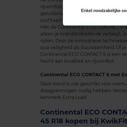
rijcomfort, vooral op lange ritten. Volg
Enkel noodzakelijke co
geluidsniveau zowel in de stad als o
profiteert van een stille en aangename 
Met de Continental ECO CONTACT 6 ki
alleen je brandstofverbruik verlaagt, m
rijden. Door de innovatieve technieke
qua veiligheid als duurzaamheid. Of je 
Continental ECO CONTACT 6 is een ve
hecht aan kwaliteit en rijcomfort.
Continental ECO CONTACT 6 met Ext
Deze band is ook geschikt voor voer
draagvermogen nodig hebben. Verste
kenmerk Extra Load.
Continental ECO CONTAC
45 R18 kopen bij KwikFi