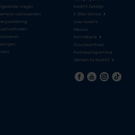
lgestelde vragen
KwikFit Zakelijk
gemene voorwaarden
E-Bike Service
vacyverklaring
Over KwikFit
taalmethoden
Nieuws
tourneren
Kennisbank
varingen
Duurzaamheid
ntact
Partnerprogramma
Werken bij KwikFit
Facebook
Youtube
Instagra
Tikto