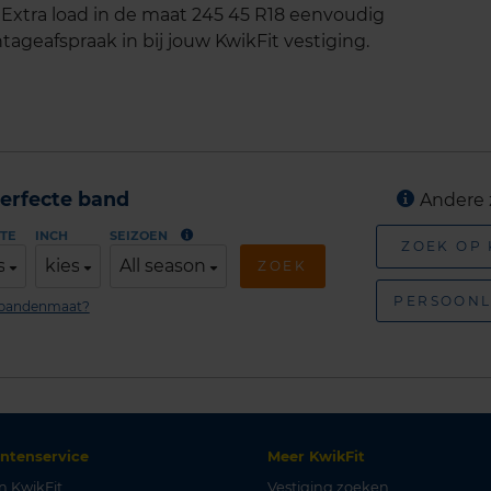
xtra load in de maat 245 45 R18 eenvoudig
tageafspraak in bij jouw KwikFit vestiging.
erfecte band
Andere 
TE
INCH
SEIZOEN
ZOEK OP
s
kies
All season
ZOEK
PERSOONL
n bandenmaat?
antenservice
Meer KwikFit
n KwikFit
Vestiging zoeken