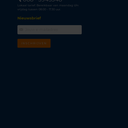
Lokaal tarief. Bereikbaar van maandag t/m
vrijdag tussen 08.00 - 17.30 uur.
Nieuwsbrief
INSCHRIJVEN
m
k