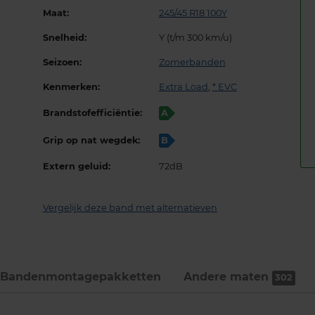
Maat:
245/45 R18 100Y
Snelheid:
Y (t/m 300 km/u)
Seizoen:
Zomerbanden
Kenmerken:
Extra Load
,
* EVC
Brandstofefficiëntie:
A
Grip op nat wegdek:
B
Extern geluid:
72dB
Vergelijk deze band met alternatieven
Bandenmontage­pakketten
Andere maten
302