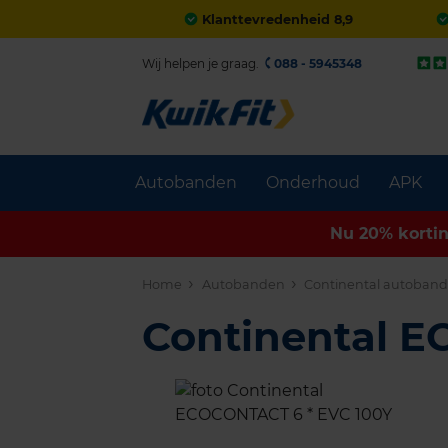
Klanttevredenheid 8,9
Wij helpen je graag.
088 - 5945348
Autobanden
Onderhoud
APK
Nu 20% korti
Home
Autobanden
Continental autoban
Continental 