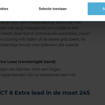
ens verschillende onafhankelijke tests blijft het
okies
Selectie toestaan
A
p snelwegen binnen de norm, wat betekent dat je
rijervaring.
es je voor een hoogwaardige band die niet
aar ook lang meegaat en stil is tijdens het
n biedt deze band uitstekende prestaties, zowel
nu zuinig wilt rijden of de beste grip zoekt, de
rstandige keuze voor iedereen die waarde
ra Load (verstevigde band)
tuigen die banden met een hoger
vigde banden zijn te herkennen aan het
T 6 Extra load in de maat 245
t