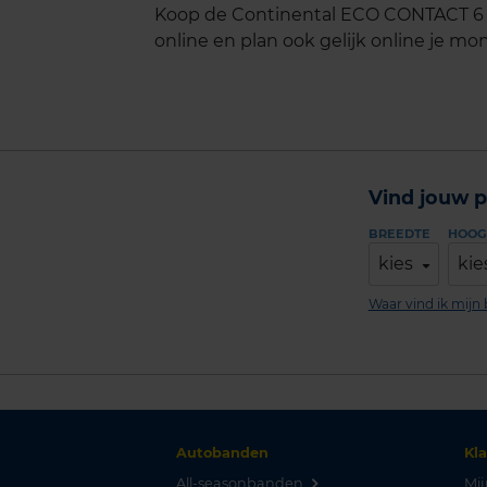
Koop de Continental ECO CONTACT 6 E
online en plan ook gelijk online je mon
Vind jouw p
BREEDTE
HOOG
kies
kie
Waar vind ik mij
Autobanden
Kl
All-seasonbanden
Mij