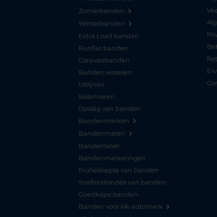
Vee
Zomerbanden
Al
Winterbanden
Pri
Extra Load banden
Be
Runflat banden
Re
Caravanbanden
Er
Banden wisselen
Co
Uitlijnen
Balanceren
Opslag van banden
Bandenmerken
Bandenmaten
Bandenlabel
Bandenmarkeringen
Profieldiepte van banden
Snelheidsindex van banden
Goedkope banden
Banden voor elk automerk