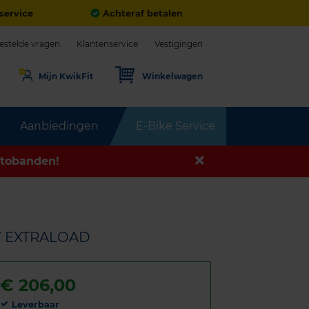
service
Achteraf betalen
estelde vragen
Klantenservice
Vestigingen
Mijn KwikFit
Winkelwagen
Aanbiedingen
E-Bike Service
tobanden!
0Y EXTRALOAD
€
206,00
Leverbaar