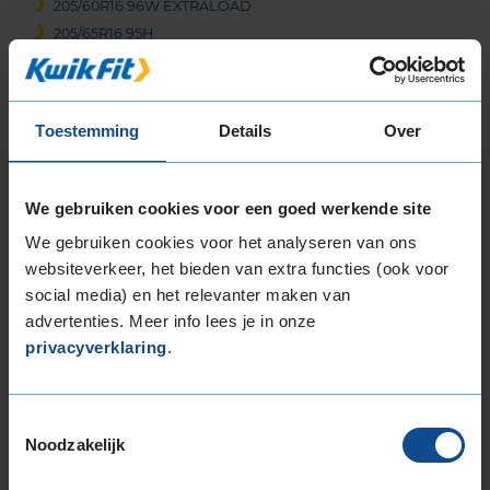
205/60R16 96W EXTRALOAD
205/65R16 95H
215/55R16 97Y EXTRALOAD
215/60R16 95H
215/60R16 95V
Toestemming
Details
Over
215/60R16 95V
215/60R16 95V
215/60R16 95V
We gebruiken cookies voor een goed werkende site
215/60R16 95V
We gebruiken cookies voor het analyseren van ons
215/60R16 95W
websiteverkeer, het bieden van extra functies (ook voor
215/65R16 102H EXTRALOAD
social media) en het relevanter maken van
215/65R16 102H EXTRALOAD
advertenties. Meer info lees je in onze
215/65R16 98H
privacyverklaring
.
225/55R16 99Y EXTRALOAD
17-inch banden
Toestemmingsselectie
205/45R17 88H EXTRALOAD
Noodzakelijk
205/45R17 88H EXTRALOAD
205/45R17 88V EXTRALOAD