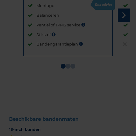
Montage
M
Balanceren
B
Ventiel of TPMS service
Ve
Stikstof
St
Bandengarantieplan
B
Item
1
of
3
Beschikbare bandenmaten
13-inch banden