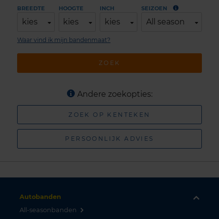
BREEDTE
HOOGTE
INCH
SEIZOEN
kies
kies
kies
All season
Waar vind ik mijn bandenmaat?
ZOEK
Andere zoekopties:
ZOEK OP KENTEKEN
PERSOONLIJK ADVIES
Autobanden
All-seasonbanden