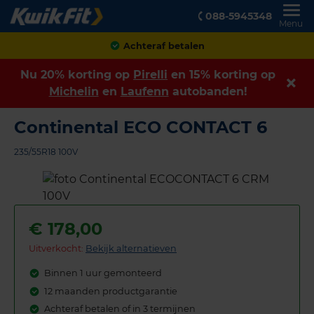
088-5945348
Menu
Achteraf betalen
Nu 20% korting op
Pirelli
en 15% korting op
Michelin
en
Laufenn
autobanden!
Continental ECO CONTACT 6
235/55R18 100V
€
178,00
Uitverkocht:
Bekijk alternatieven
Binnen 1 uur gemonteerd
12 maanden productgarantie
Achteraf betalen of in 3 termijnen