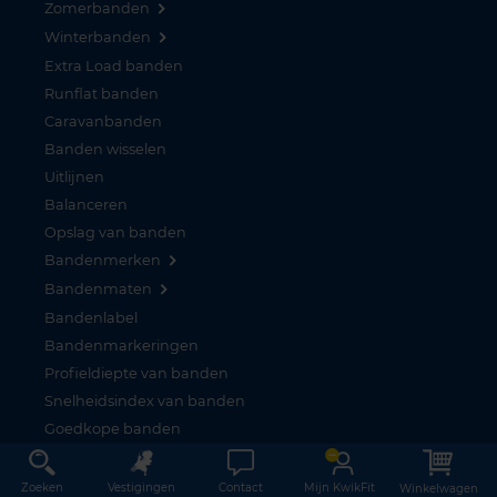
Zomerbanden
Winterbanden
Extra Load banden
Runflat banden
Caravanbanden
Banden wisselen
Uitlijnen
Balanceren
Opslag van banden
Bandenmerken
Bandenmaten
Bandenlabel
Bandenmarkeringen
Profieldiepte van banden
Snelheidsindex van banden
Goedkope banden
Banden voor elk automerk
Alle bandenservices
Zoeken
Vestigingen
Contact
Mijn KwikFit
Winkelwagen