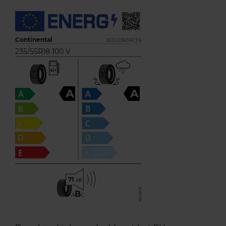
Continental
ECO CONTACT 6
235/55R18 100 V
A
A
71
B
A
C