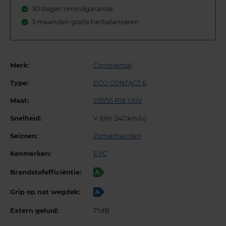
30 dagen omruilgarantie
3 maanden gratis herbalanceren
Merk:
Continental
Type:
ECO CONTACT 6
Maat:
235/55 R18 100V
Snelheid:
V (t/m 240 km/u)
Seizoen:
Zomerbanden
Kenmerken:
EVC
Brandstofefficiëntie:
A
Grip op nat wegdek:
A
Extern geluid:
71dB