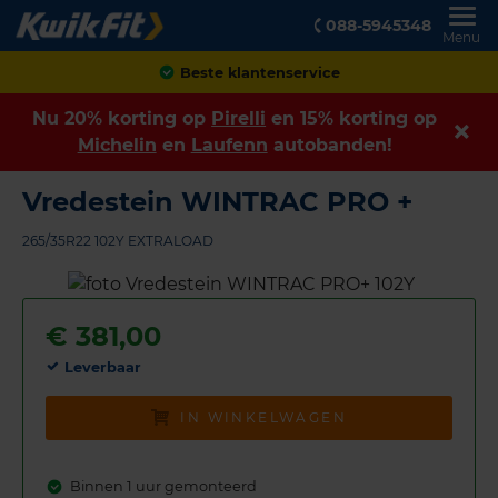
088-5945348
Menu
Achteraf betalen
Nu 20% korting op
Pirelli
en 15% korting op
Michelin
en
Laufenn
autobanden!
Vredestein WINTRAC PRO +
265/35R22 102Y EXTRALOAD
€
381,00
Leverbaar
IN WINKELWAGEN
Binnen 1 uur gemonteerd