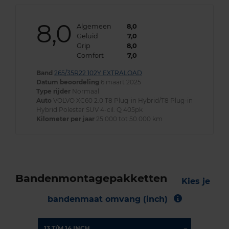
8,0
Algemeen
8,0
Geluid
7,0
Grip
8,0
Comfort
7,0
Band
265/35R22 102Y EXTRALOAD
Datum beoordeling
6 maart 2025
Type rijder
Normaal
Auto
VOLVO XC60 2.0 T8 Plug-in Hybrid/T8 Plug-in
Hybrid Polestar SUV 4-cil. Q 405pk
Kilometer per jaar
25.000 tot 50.000 km
Bandenmontagepakketten
Kies je
bandenmaat omvang (inch)