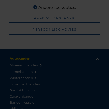
Andere zoekopties:
ZOEK OP KENTEKEN
PERSOONLIJK ADVIES
Autobanden
All-seasonbanden
Zomerbanden
Winterbanden
Extra Load banden
Runflat banden
Caravanbanden
Banden wisselen
Uitlijnen