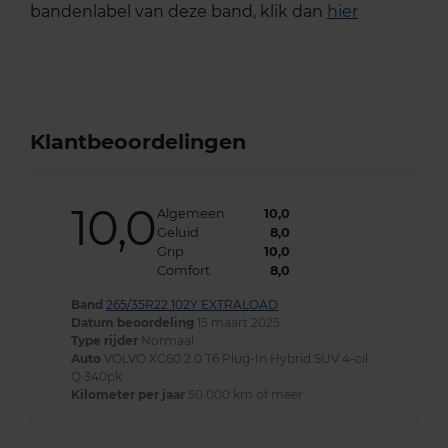
bandenlabel van deze band, klik dan
hier
Klantbeoordelingen
10,0
Algemeen
10,0
Geluid
8,0
Grip
10,0
Comfort
8,0
Band
265/35R22 102Y EXTRALOAD
Datum beoordeling
15 maart 2025
Type rijder
Normaal
Auto
VOLVO XC60 2.0 T6 Plug-In Hybrid SUV 4-cil.
Q 340pk
Kilometer per jaar
50.000 km of meer