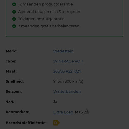
12 maanden productgarantie
Achteraf betalen of in 3 termijnen
30 dagen omruilgarantie
3 maanden gratis herbalanceren
Merk:
Vredestein
Type:
WINTRAC PRO +
Maat:
265/35 R22 102Y
Snelheid:
Y (t/m 300 km/u)
Seizoen:
Winterbanden
4x4:
Ja
Kenmerken:
Extra Load
,
,
Brandstofefficiëntie:
D