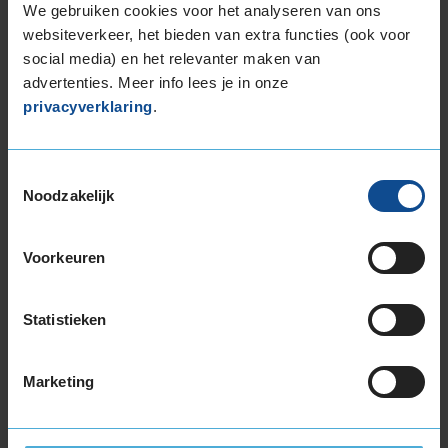
of
We gebruiken cookies voor het analyseren van ons
3
websiteverkeer, het bieden van extra functies (ook voor
social media) en het relevanter maken van
advertenties. Meer info lees je in onze
Beschikbare bandenmaten
privacyverklaring
.
17-inch banden
205/45R17 88V EXTRALOAD
Toestemmingsselectie
205/50R17 93H EXTRALOAD
Noodzakelijk
205/50R17 93V EXTRALOAD
205/55R17 95V EXTRALOAD
Voorkeuren
205/60R17 93H
215/40R17 87V EXTRALOAD
215/45R17 91V EXTRALOAD
Statistieken
215/50R17 95V EXTRALOAD
215/55R17 94H
Marketing
215/55R17 98V EXTRALOAD
215/60R17 100V EXTRALOAD
215/60R17 96H