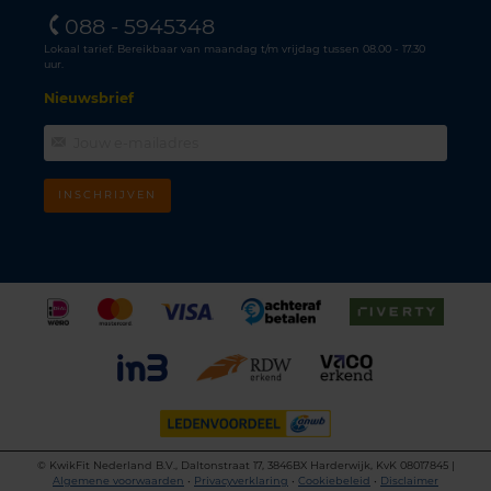
088 - 5945348
Lokaal tarief. Bereikbaar van maandag t/m vrijdag tussen 08.00 - 17.30
uur.
Nieuwsbrief
INSCHRIJVEN
©
KwikFit Nederland B.V., Daltonstraat 17, 3846BX Harderwijk, KvK 08017845 |
Algemene voorwaarden
•
Privacyverklaring
•
Cookiebeleid
•
Disclaimer