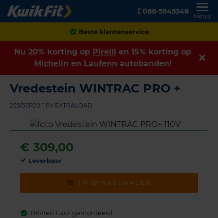
088-5945348
Menu
Achteraf betalen
Nu 20% korting op
Pirelli
en 15% korting op
Michelin
en
Laufenn
autobanden!
Vredestein WINTRAC PRO +
255/55R20 110V EXTRALOAD
€
309,00
Leverbaar
IN WINKELWAGEN
Binnen 1 uur gemonteerd