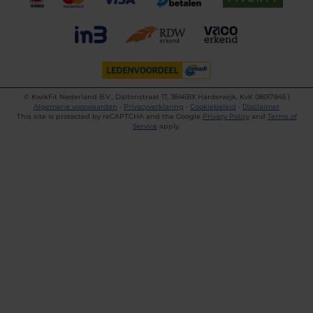
©
KwikFit Nederland B.V., Daltonstraat 17, 3846BX Harderwijk, KvK 08017845 |
Algemene voorwaarden
•
Privacyverklaring
•
Cookiebeleid
•
Disclaimer
This site is protected by reCAPTCHA and the Google
Privacy Policy
and
Terms of
Service
apply.