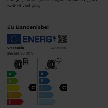
KwikFit vestiging.
EU Bandenlabel
Vredestein
WINTRAC PRO +
255/55R20 110 V
C
C