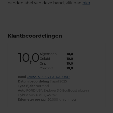
bandenlabel van deze band, klik dan
hier
Klantbeoordelingen
10,0
Algemeen
10,0
Geluid
10,0
Grip
10,0
Comfort
10,0
Band
255/55R20 110V EXTRALOAD
Datum beoordeling
7 april 2025
Type rijder
Normaal
Auto
FORD USA Explorer 3.0 EcoBoost plug-in
Hybrid SUV 6-cil. Q 457pk
Kilometer per jaar
50.000 km of meer