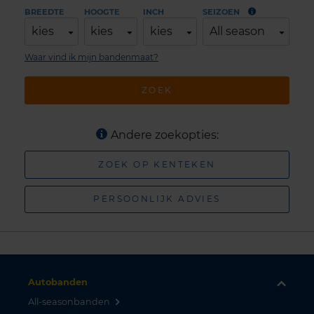
BREEDTE
HOOGTE
INCH
SEIZOEN
kies
kies
kies
All season
Waar vind ik mijn bandenmaat?
ZOEK
Andere zoekopties:
ZOEK OP KENTEKEN
PERSOONLIJK ADVIES
Autobanden
All-seasonbanden