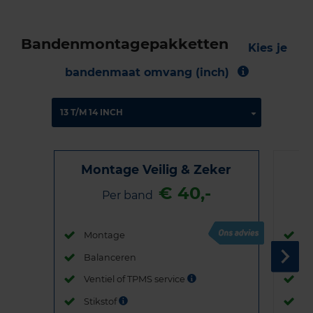
Bandenmontagepakketten
Kies je
bandenmaat omvang (inch)
Montage Veilig & Zeker
€ 40,-
Per band
Montage
M
Balanceren
B
Ventiel of TPMS service
Ve
Stikstof
St