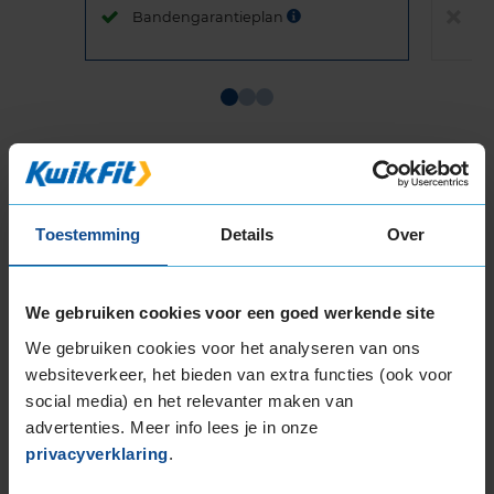
Bandengarantieplan
B
Item
1
of
3
Toestemming
Details
Over
Beschikbare bandenmaten
We gebruiken cookies voor een goed werkende site
17-inch banden
We gebruiken cookies voor het analyseren van ons
205/45R17 88V EXTRALOAD
websiteverkeer, het bieden van extra functies (ook voor
205/50R17 93H EXTRALOAD
social media) en het relevanter maken van
205/50R17 93V EXTRALOAD
advertenties. Meer info lees je in onze
205/55R17 95V EXTRALOAD
privacyverklaring
.
205/60R17 93H