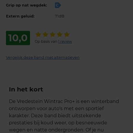
Grip op nat wegdek:
C
Extern geluid:
71dB
10,0
Op basis van
1 review
Vergelijk deze band met alternatieven
In het kort
De Vredestein Wintrac Pro+ is een winterband
ontworpen voor auto's met een sportief
karakter. Deze band biedt uitstekende
prestaties bij koud weer, op besneeuwde
wegen en natte ondergronden. Of je nu