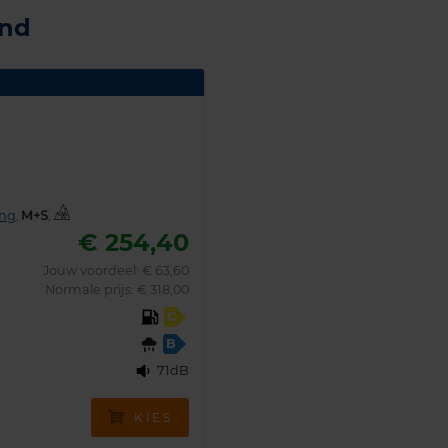
and
ing
,
,
€ 254,40
Jouw voordeel:
€ 63,60
Normale prijs: € 318,00
C
B
71dB
KIES