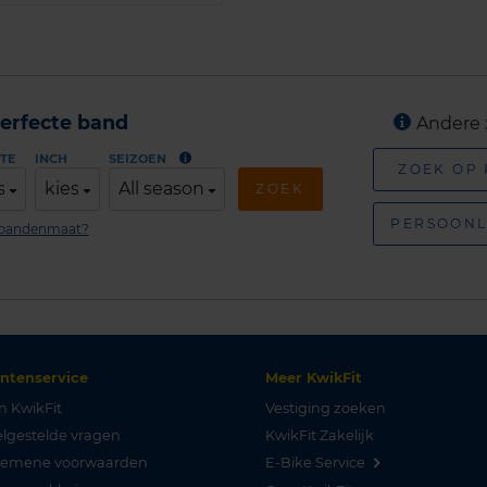
erfecte band
Andere 
TE
INCH
SEIZOEN
ZOEK OP
s
kies
All season
ZOEK
PERSOONL
n bandenmaat?
antenservice
Meer KwikFit
n KwikFit
Vestiging zoeken
lgestelde vragen
KwikFit Zakelijk
gemene voorwaarden
E-Bike Service