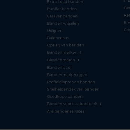
Pri
Extra Load banden
Be
Runflat banden
Re
Caravanbanden
Er
Banden wisselen
Co
Uitlijnen
Balanceren
Opslag van banden
Bandenmerken
Bandenmaten
Bandenlabel
Bandenmarkeringen
Profieldiepte van banden
Snelheidsindex van banden
Goedkope banden
Banden voor elk automerk
Alle bandenservices