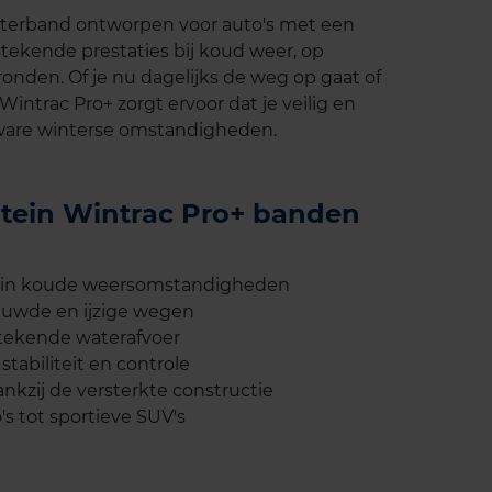
nterband ontworpen voor auto's met een
stekende prestaties bij koud weer, op
den. Of je nu dagelijks de weg op gaat of
Wintrac Pro+ zorgt ervoor dat je veilig en
 zware winterse omstandigheden.
stein Wintrac Pro+ banden
s in koude weersomstandigheden
euwde en ijzige wegen
stekende waterafvoer
stabiliteit en controle
kzij de versterkte constructie
s tot sportieve SUV's