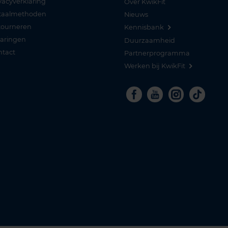
vacyverklaring
Over KwikFit
taalmethoden
Nieuws
tourneren
Kennisbank
varingen
Duurzaamheid
ntact
Partnerprogramma
Werken bij KwikFit
Facebook
Youtube
Instagra
Tikto