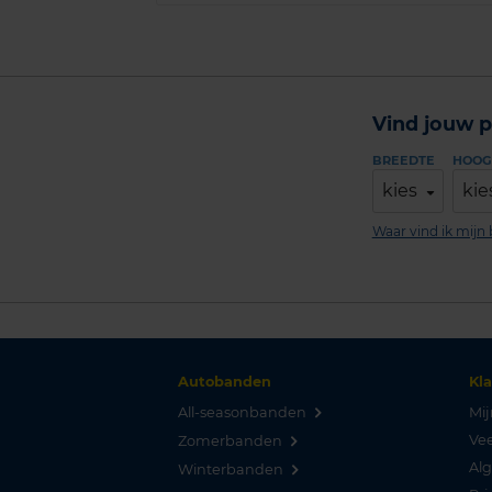
Vind jouw p
BREEDTE
HOOG
kies
kie
Waar vind ik mij
Autobanden
Kl
All-seasonbanden
Mij
Vee
Zomerbanden
Al
Winterbanden