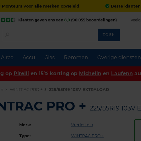
Monteurs voor alle merken opgeleid
Beste klanten
Klanten geven ons een
8,9
(90.055 beoordelingen)
Veelg
ZOEK
Airco
Accu
Glas
Remmen
Overige diensten
ng op
Pirelli
en 15% korting op
Michelin
en
Laufenn
au
en
WINTRAC PRO +
225/55R19 103V EXTRALOAD
INTRAC PRO +
225/55R19 103V
Merk:
Vredestein
Type:
WINTRAC PRO +