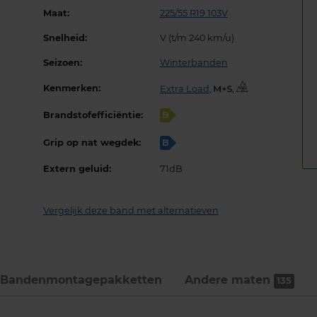
Maat:
225/55 R19 103V
Snelheid:
V (t/m 240 km/u)
Seizoen:
Winterbanden
Kenmerken:
Extra Load
,
,
Brandstofefficiëntie:
B
Grip op nat wegdek:
B
Extern geluid:
71dB
Vergelijk deze band met alternatieven
Bandenmontage­pakketten
Andere maten
135