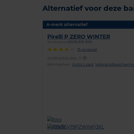
Alternatief voor deze b
A-merk alternatief
Pirelli P ZERO WINTER
Winterband
225/55 R19 103V
(
5 reviews
)
Snelheidsindex:
V
Kenmerken:
Extra Load
,
Velgrandbescherm