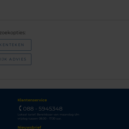
zoekopties:
 KENTEKEN
IJK ADVIES
Klantenservice
088 - 5945348
Lokaal tarief. Bereikbaar van maandag t/m
vrijdag tussen 08.00 - 17.30 uur.
Nieuwsbrief