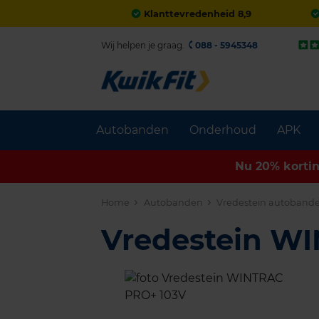
Klanttevredenheid 8,9
Wij helpen je graag.
088 - 5945348
Autobanden
Onderhoud
APK
Nu 20% korti
Home
Autobanden
Vredestein autoband
Vredestein W