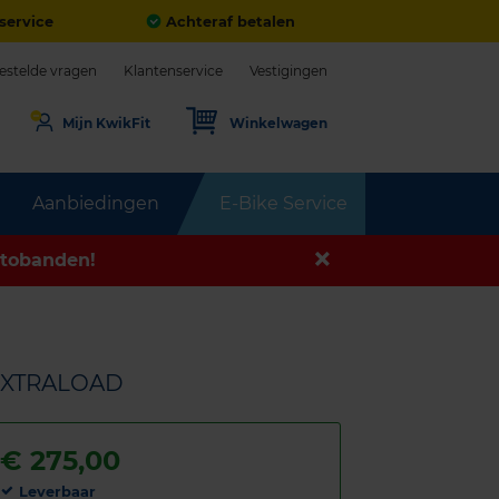
service
Achteraf betalen
estelde vragen
Klantenservice
Vestigingen
Mijn KwikFit
Winkelwagen
Aanbiedingen
E-Bike Service
tobanden!
 EXTRALOAD
€
275,00
Leverbaar