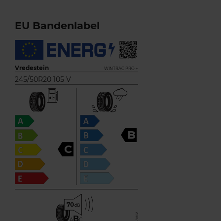
EU Bandenlabel
Vredestein
WINTRAC PRO +
245/50R20 105 V
B
C
70
B
A
C