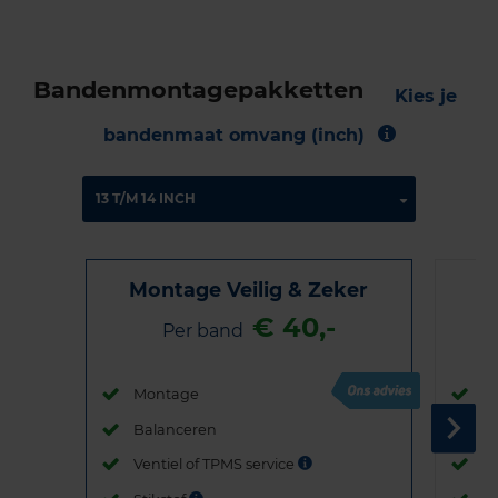
Bandenmontagepakketten
Kies je
bandenmaat omvang (inch)
Montage Veilig & Zeker
€ 40,-
Per band
Montage
M
Balanceren
B
Ventiel of TPMS service
Ve