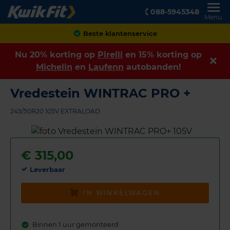
088-5945348
Menu
Achteraf betalen
Nu 20% korting op
Pirelli
en 15% korting op
Michelin
en
Laufenn
autobanden!
Vredestein WINTRAC PRO +
245/50R20 105V EXTRALOAD
€
315,00
Leverbaar
IN WINKELWAGEN
Binnen 1 uur gemonteerd