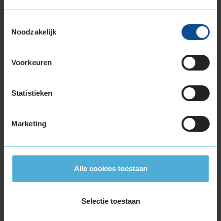
215/40R17 87V EXTRALOAD
Toestemmingsselectie
215/45R17 91V EXTRALOAD
Noodzakelijk
215/50R17 95V EXTRALOAD
215/55R17 94H
215/55R17 98V EXTRALOAD
Voorkeuren
215/60R17 100V EXTRALOAD
215/60R17 96H
Statistieken
215/65R17 103V EXTRALOAD
215/65R17 99V
225/45R17 91H
Marketing
225/45R17 94H EXTRALOAD
225/45R17 94V EXTRALOAD
225/50R17 98H EXTRALOAD
Alle cookies toestaan
225/50R17 98V EXTRALOAD
225/55R17 101V EXTRALOAD
225/55R17 97H
Selectie toestaan
225/60R17 103V EXTRALOAD