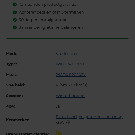
12 maanden productgarantie
Achteraf betalen of in 3 termijnen
30 dagen omruilgarantie
3 maanden gratis herbalanceren
Merk:
Vredestein
Type:
WINTRAC PRO +
Maat:
245/50 R20 105V
Snelheid:
V (t/m 240 km/u)
Seizoen:
Winterbanden
4x4:
Ja
Extra Load
,
Velgrandbescherming
,
Kenmerken:
,
Brandstofefficiëntie:
C