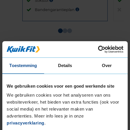
Stikstof
St
Bandengarantieplan
B
Item
1
of
3
Toestemming
Details
Over
Beschikbare bandenmaten
We gebruiken cookies voor een goed werkende site
17-inch banden
We gebruiken cookies voor het analyseren van ons
205/45R17 88V EXTRALOAD
websiteverkeer, het bieden van extra functies (ook voor
205/50R17 93H EXTRALOAD
social media) en het relevanter maken van
205/50R17 93V EXTRALOAD
advertenties. Meer info lees je in onze
205/55R17 95V EXTRALOAD
privacyverklaring
.
205/60R17 93H