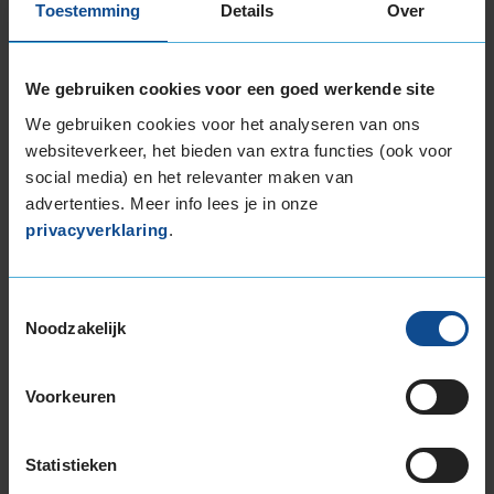
Toestemming
Details
Over
Stikstof
St
Bandengarantieplan
B
We gebruiken cookies voor een goed werkende site
We gebruiken cookies voor het analyseren van ons
websiteverkeer, het bieden van extra functies (ook voor
Item
social media) en het relevanter maken van
1
advertenties. Meer info lees je in onze
of
privacyverklaring
.
3
Toestemmingsselectie
Beschikbare bandenmaten
Noodzakelijk
17-inch banden
205/45R17 88V EXTRALOAD
Voorkeuren
205/50R17 93H EXTRALOAD
205/50R17 93V EXTRALOAD
Statistieken
205/55R17 95V EXTRALOAD