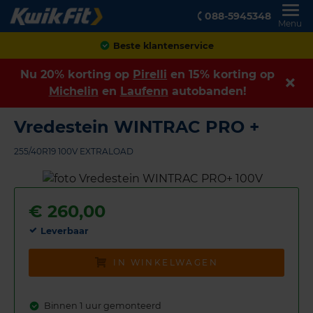
088-5945348
Menu
Achteraf betalen
Nu 20% korting op
Pirelli
en 15% korting op
Michelin
en
Laufenn
autobanden!
Vredestein WINTRAC PRO +
255/40R19 100V EXTRALOAD
€
260,00
Leverbaar
IN WINKELWAGEN
Binnen 1 uur gemonteerd