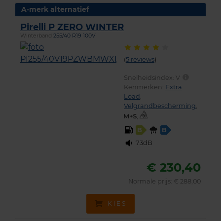
A-merk alternatief
Pirelli P ZERO WINTER
Winterband
255/40 R19 100V
(
5 reviews
)
Snelheidsindex:
V
Kenmerken:
Extra
Load
,
Velgrandbescherming
,
,
B
B
73dB
€ 230,40
Normale prijs: € 288,00
KIES