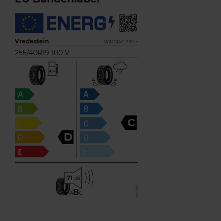
Vredestein
WINTRAC PRO +
255/40R19 100 V
C
D
71
B
A
C