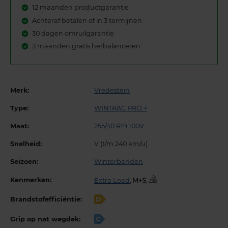
12 maanden productgarantie
Achteraf betalen of in 3 termijnen
30 dagen omruilgarantie
3 maanden gratis herbalanceren
Merk:
Vredestein
Type:
WINTRAC PRO +
Maat:
255/40 R19 100V
Snelheid:
V (t/m 240 km/u)
Seizoen:
Winterbanden
Kenmerken:
Extra Load
,
,
Brandstofefficiëntie:
D
Grip op nat wegdek:
C