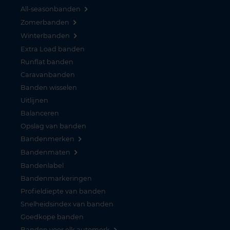
All-seasonbanden
Zomerbanden
Winterbanden
Extra Load banden
Runflat banden
Caravanbanden
Banden wisselen
Uitlijnen
Balanceren
Opslag van banden
Bandenmerken
Bandenmaten
Bandenlabel
Bandenmarkeringen
Profieldiepte van banden
Snelheidsindex van banden
Goedkope banden
Banden voor elk automerk