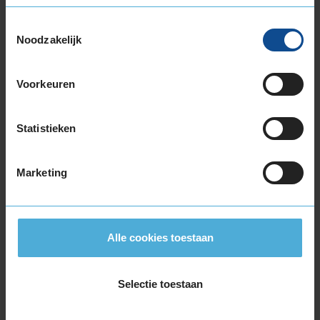
215/40R17 87V EXTRALOAD
215/45R17 91V EXTRALOAD
Toestemmingsselectie
215/50R17 95V EXTRALOAD
Noodzakelijk
215/55R17 94H
215/55R17 98V EXTRALOAD
Voorkeuren
215/60R17 100V EXTRALOAD
215/60R17 96H
215/65R17 103V EXTRALOAD
Statistieken
215/65R17 99V
225/45R17 91H
Marketing
225/45R17 94H EXTRALOAD
225/45R17 94V EXTRALOAD
225/50R17 98H EXTRALOAD
225/50R17 98V EXTRALOAD
Alle cookies toestaan
225/55R17 101V EXTRALOAD
225/55R17 97H
Selectie toestaan
225/60R17 103V EXTRALOAD
225/65R17 106H EXTRALOAD