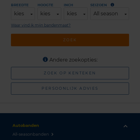
BREEDTE
HOOGTE
INCH
SEIZOEN
kies
kies
kies
All season
Waar vind ik mijn bandenmaat?
ZOEK
Andere zoekopties:
ZOEK OP KENTEKEN
PERSOONLIJK ADVIES
Autobanden
All-seasonbanden