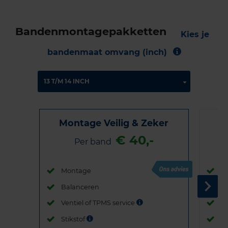
Bandenmontagepakketten
Kies je
bandenmaat omvang (inch)
Montage Veilig & Zeker
€ 40,-
Per band
Montage
M
Balanceren
B
Ventiel of TPMS service
Ve
Stikstof
St