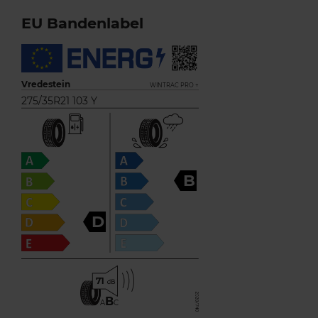
EU Bandenlabel
Vredestein
WINTRAC PRO +
275/35R21 103 Y
B
D
71
B
A
C