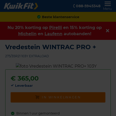
088-5945348
Menu
Achteraf betalen
Nu 20% korting op
Pirelli
en 15% korting op
Michelin
en
Laufenn
autobanden!
Vredestein WINTRAC PRO +
275/35R21 103Y EXTRALOAD
€
365,00
Leverbaar
IN WINKELWAGEN
Binnen 1 uur gemonteerd