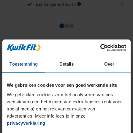
Bandengarantieplan
B
Item
1
of
3
Toestemming
Details
Over
Beschikbare bandenmaten
We gebruiken cookies voor een goed werkende site
17-inch banden
We gebruiken cookies voor het analyseren van ons
205/45R17 88V EXTRALOAD
websiteverkeer, het bieden van extra functies (ook voor
205/50R17 93H EXTRALOAD
social media) en het relevanter maken van
205/50R17 93V EXTRALOAD
advertenties. Meer info lees je in onze
205/55R17 95V EXTRALOAD
privacyverklaring
.
205/60R17 93H