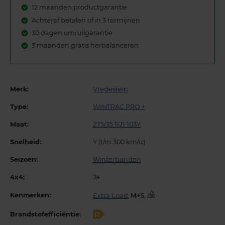
12 maanden productgarantie
Achteraf betalen of in 3 termijnen
30 dagen omruilgarantie
3 maanden gratis herbalanceren
Merk:
Vredestein
Type:
WINTRAC PRO +
Maat:
275/35 R21 103Y
Snelheid:
Y (t/m 300 km/u)
Seizoen:
Winterbanden
4x4:
Ja
Kenmerken:
Extra Load
,
,
Brandstofefficiëntie:
D