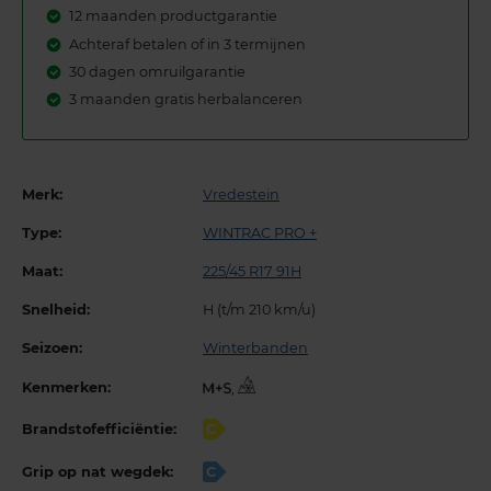
12 maanden productgarantie
Achteraf betalen of in 3 termijnen
30 dagen omruilgarantie
3 maanden gratis herbalanceren
Merk:
Vredestein
Type:
WINTRAC PRO +
Maat:
225/45 R17 91H
Snelheid:
H (t/m 210 km/u)
Seizoen:
Winterbanden
Kenmerken:
,
Brandstofefficiëntie:
C
Grip op nat wegdek:
C