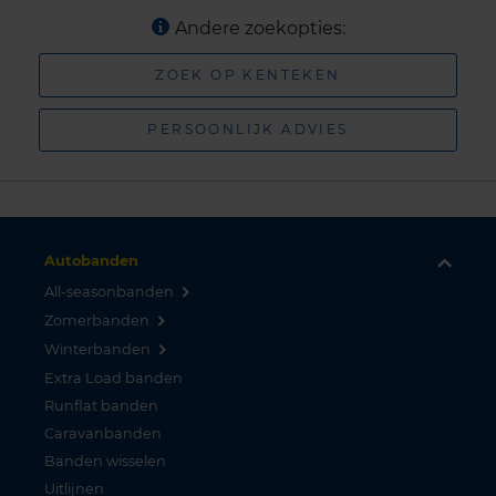
Andere zoekopties:
ZOEK OP KENTEKEN
PERSOONLIJK ADVIES
Autobanden
All-seasonbanden
Zomerbanden
Winterbanden
Extra Load banden
Runflat banden
Caravanbanden
Banden wisselen
Uitlijnen