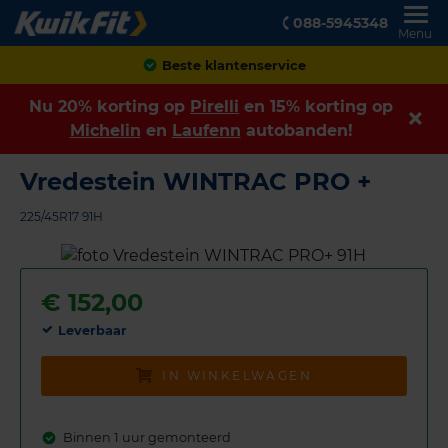
088-5945348
Menu
Achteraf betalen
Nu 20% korting op
Pirelli
en 15% korting op
Michelin
en
Laufenn
autobanden!
Vredestein WINTRAC PRO +
225/45R17 91H
€
152,00
Leverbaar
IN WINKELWAGEN
Binnen 1 uur gemonteerd