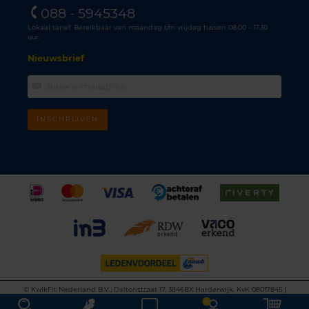
088 - 5945348
Lokaal tarief. Bereikbaar van maandag t/m vrijdag tussen 08.00 - 17.30
uur.
Nieuwsbrief
INSCHRIJVEN
©
KwikFit Nederland B.V., Daltonstraat 17, 3846BX Harderwijk, KvK 08017845 |
Algemene voorwaarden
•
Privacyverklaring
•
Cookiebeleid
•
Disclaimer
This site is protected by reCAPTCHA and the Google
Privacy Policy
and
Terms of