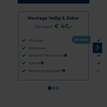
Montage Veilig & Zeker
€ 40,-
Per band
Montage
M
Balanceren
B
Ventiel of TPMS service
Ve
Stikstof
St
Bandengarantieplan
B
Item
1
of