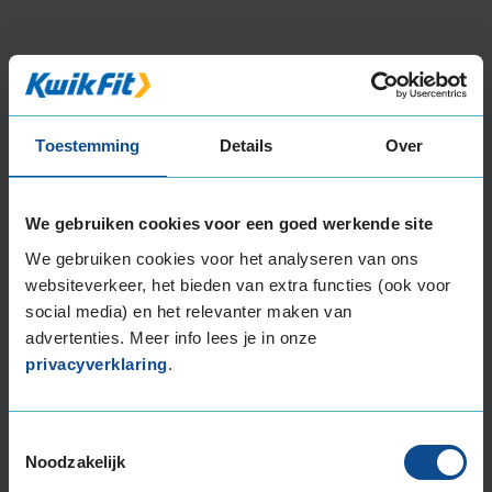
3
Beschikbare bandenmaten
17-inch banden
Toestemming
Details
Over
205/45R17 88V EXTRALOAD
205/50R17 93H EXTRALOAD
We gebruiken cookies voor een goed werkende site
205/50R17 93V EXTRALOAD
205/55R17 95V EXTRALOAD
We gebruiken cookies voor het analyseren van ons
205/60R17 93H
websiteverkeer, het bieden van extra functies (ook voor
social media) en het relevanter maken van
215/40R17 87V EXTRALOAD
advertenties. Meer info lees je in onze
215/45R17 91V EXTRALOAD
privacyverklaring
.
215/50R17 95V EXTRALOAD
215/55R17 94H
215/55R17 98V EXTRALOAD
Toestemmingsselectie
215/60R17 100V EXTRALOAD
Noodzakelijk
215/60R17 96H