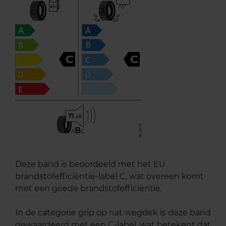
C
C
71
B
A
C
Deze band is beoordeeld met het EU
brandstofefficiëntie-label C, wat overeen komt
met een goede brandstofefficiëntie.
In de categorie grip op nat wegdek is deze band
gewaardeerd met een C-label, wat betekent dat