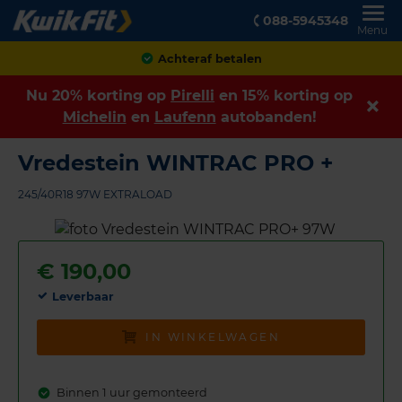
088-5945348
Menu
Achteraf betalen
Nu 20% korting op
Pirelli
en 15% korting op
Michelin
en
Laufenn
autobanden!
Vredestein WINTRAC PRO +
245/40R18 97W EXTRALOAD
€
190,00
Leverbaar
IN WINKELWAGEN
Binnen 1 uur gemonteerd