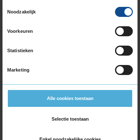
215/50R17 95V EXTRALOAD
Toestemmingsselectie
Noodzakelijk
215/55R17 94H
215/55R17 98V EXTRALOAD
215/60R17 100V EXTRALOAD
Voorkeuren
215/60R17 96H
215/65R17 103V EXTRALOAD
Statistieken
215/65R17 99V
225/45R17 91H
225/45R17 94H EXTRALOAD
Marketing
225/45R17 94V EXTRALOAD
225/50R17 98H EXTRALOAD
225/50R17 98V EXTRALOAD
Alle cookies toestaan
225/55R17 101V EXTRALOAD
225/55R17 97H
225/60R17 103V EXTRALOAD
Selectie toestaan
225/65R17 106H EXTRALOAD
235/45R17 97V EXTRALOAD
Enkel noodzakelijke cookies
235/55R17 103V EXTRALOAD