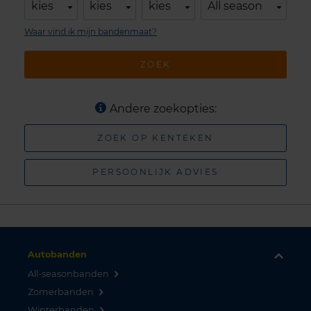
kies
kies
kies
All season
Waar vind ik mijn bandenmaat?
ZOEK
Andere zoekopties:
ZOEK OP KENTEKEN
PERSOONLIJK ADVIES
Autobanden
All-seasonbanden
Zomerbanden
Winterbanden