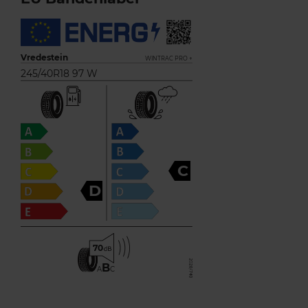
Vredestein
WINTRAC PRO +
245/40R18 97 W
C
D
70
B
A
C