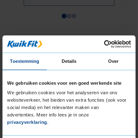
Item
1
of
3
Toestemming
Details
Over
Beschikbare bandenmaten
17-inch banden
We gebruiken cookies voor een goed werkende site
205/45R17 88V EXTRALOAD
We gebruiken cookies voor het analyseren van ons
205/50R17 93H EXTRALOAD
websiteverkeer, het bieden van extra functies (ook voor
205/50R17 93V EXTRALOAD
social media) en het relevanter maken van
205/55R17 95V EXTRALOAD
advertenties. Meer info lees je in onze
205/60R17 93H
privacyverklaring
.
215/40R17 87V EXTRALOAD
215/45R17 91V EXTRALOAD