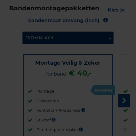
Bandenmontagepakketten
Kies je
bandenmaat omvang (inch)
Montage Veilig & Zeker
€ 40,-
Per band
Montage
M
Balanceren
B
Ventiel of TPMS service
Ve
Stikstof
St
Bandengarantieplan
B