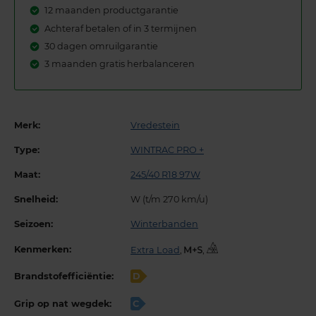
12 maanden productgarantie
Achteraf betalen of in 3 termijnen
30 dagen omruilgarantie
3 maanden gratis herbalanceren
Merk:
Vredestein
Type:
WINTRAC PRO +
Maat:
245/40 R18 97W
Snelheid:
W (t/m 270 km/u)
Seizoen:
Winterbanden
Kenmerken:
Extra Load
,
,
Brandstofefficiëntie:
D
Grip op nat wegdek:
C