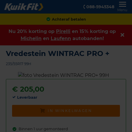
088-5945348
Menu
Achteraf betalen
Nu 20% korting op
Pirelli
en 15% korting op
Michelin
en
Laufenn
autobanden!
Vredestein WINTRAC PRO +
235/55R17 99H
€
205,00
Leverbaar
IN WINKELWAGEN
Binnen 1 uur gemonteerd