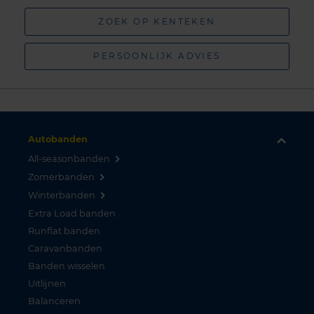
ZOEK OP KENTEKEN
PERSOONLIJK ADVIES
Autobanden
All-seasonbanden
Zomerbanden
Winterbanden
Extra Load banden
Runflat banden
Caravanbanden
Banden wisselen
Uitlijnen
Balanceren