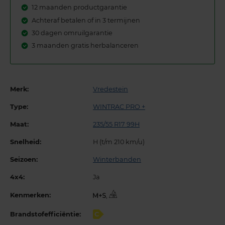
12 maanden productgarantie
Achteraf betalen of in 3 termijnen
30 dagen omruilgarantie
3 maanden gratis herbalanceren
Merk:
Vredestein
Type:
WINTRAC PRO +
Maat:
235/55 R17 99H
Snelheid:
H (t/m 210 km/u)
Seizoen:
Winterbanden
4x4:
Ja
Kenmerken:
,
Brandstofefficiëntie:
C