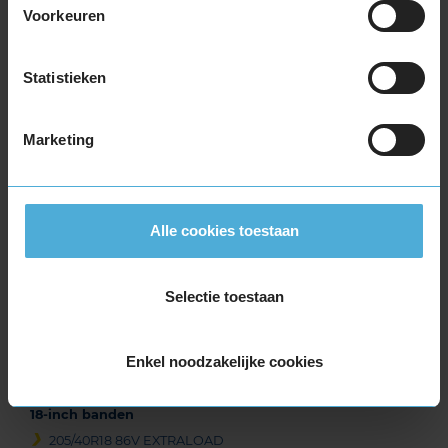
215/65R17 99V
Voorkeuren
225/45R17 91H
225/45R17 94H EXTRALOAD
225/45R17 94V EXTRALOAD
Statistieken
225/50R17 98H EXTRALOAD
225/50R17 98V EXTRALOAD
Marketing
225/55R17 101V EXTRALOAD
225/55R17 97H
225/60R17 103V EXTRALOAD
225/65R17 106H EXTRALOAD
Alle cookies toestaan
235/45R17 97V EXTRALOAD
235/55R17 103V EXTRALOAD
Selectie toestaan
235/60R17 106V EXTRALOAD
235/65R17 108V EXTRALOAD
245/45R17 99V EXTRALOAD
Enkel noodzakelijke cookies
245/45R17 99V EXTRALOAD
18-inch banden
205/40R18 86V EXTRALOAD