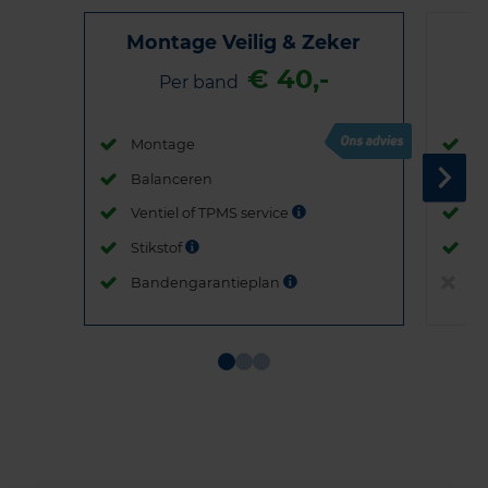
Montage Veilig & Zeker
€ 40,-
Per band
Montage
M
Balanceren
B
Ventiel of TPMS service
Ve
Stikstof
St
Bandengarantieplan
B
Item
1
of
3