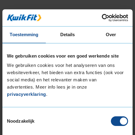
Beschikbare bandenmaten
17-inch banden
Toestemming
Details
Over
205/45R17 88V EXTRALOAD
205/50R17 93H EXTRALOAD
205/50R17 93V EXTRALOAD
We gebruiken cookies voor een goed werkende site
205/55R17 95V EXTRALOAD
We gebruiken cookies voor het analyseren van ons
205/60R17 93H
websiteverkeer, het bieden van extra functies (ook voor
215/40R17 87V EXTRALOAD
social media) en het relevanter maken van
215/45R17 91V EXTRALOAD
advertenties. Meer info lees je in onze
215/50R17 95V EXTRALOAD
privacyverklaring
.
215/55R17 94H
215/55R17 98V EXTRALOAD
215/60R17 100V EXTRALOAD
Toestemmingsselectie
215/60R17 96H
Noodzakelijk
215/65R17 103V EXTRALOAD