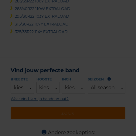
285/35R22 106Y EXTRALOAD
285/40R22 110W EXTRALOAD
295/30R22 103Y EXTRALOAD
315/30R22 107Y EXTRALOAD
325/35R22 114Y EXTRALOAD
Vind jouw perfecte band
BREEDTE
HOOGTE
INCH
SEIZOEN
kies
kies
kies
All season
Waar vind ik mijn bandenmaat?
ZOEK
Andere zoekopties: