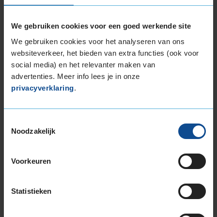
215/45R17 91V EXTRALOAD
215/50R17 95V EXTRALOAD
We gebruiken cookies voor een goed werkende site
215/55R17 94H
We gebruiken cookies voor het analyseren van ons
215/55R17 98V EXTRALOAD
websiteverkeer, het bieden van extra functies (ook voor
215/60R17 100V EXTRALOAD
social media) en het relevanter maken van
215/60R17 96H
advertenties. Meer info lees je in onze
215/65R17 103V EXTRALOAD
privacyverklaring
.
215/65R17 99V
225/45R17 91H
225/45R17 94H EXTRALOAD
Toestemmingsselectie
225/45R17 94V EXTRALOAD
Noodzakelijk
225/50R17 98H EXTRALOAD
225/50R17 98V EXTRALOAD
Voorkeuren
225/55R17 101V EXTRALOAD
225/55R17 97H
Statistieken
225/60R17 103V EXTRALOAD
225/65R17 106H EXTRALOAD
235/45R17 97V EXTRALOAD