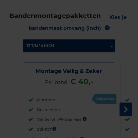
Bandenmontagepakketten
Kies je
bandenmaat omvang (inch)
Montage Veilig & Zeker
€ 40,-
Per band
Montage
M
Balanceren
B
Ventiel of TPMS service
Ve
Stikstof
St