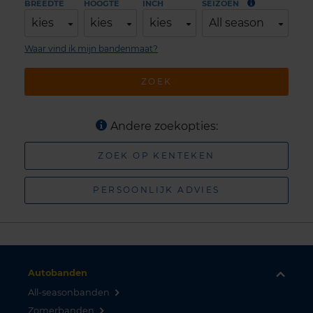
BREEDTE
HOOGTE
INCH
SEIZOEN
kies
kies
kies
All season
Waar vind ik mijn bandenmaat?
ZOEK
Andere zoekopties:
ZOEK OP KENTEKEN
PERSOONLIJK ADVIES
Autobanden
All-seasonbanden
Zomerbanden