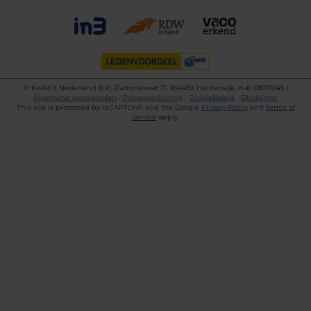
©
KwikFit Nederland B.V., Daltonstraat 17, 3846BX Harderwijk, KvK 08017845 |
Algemene voorwaarden
•
Privacyverklaring
•
Cookiebeleid
•
Disclaimer
This site is protected by reCAPTCHA and the Google
Privacy Policy
and
Terms of
Service
apply.