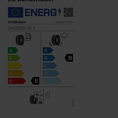
Vredestein
WINTRAC PRO +
245/35R21 96 Y
B
E
71
B
A
C