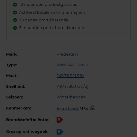
12 maanden productgarantie
Achteraf betalen of in 3 termijnen
30 dagen omruilgarantie
3 maanden gratis herbalanceren
Merk:
Vredestein
Type:
WINTRAC PRO +
Maat:
245/35 R21 96Y
Snelheid:
Y (t/m 300 km/u)
Seizoen:
Winterbanden
Kenmerken:
Extra Load
,
,
Brandstofefficiëntie:
E
Grip op nat wegdek:
B