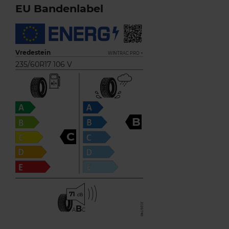
EU Bandenlabel
Vredestein
WINTRAC PRO +
235/60R17 106 V
B
C
71
B
A
C