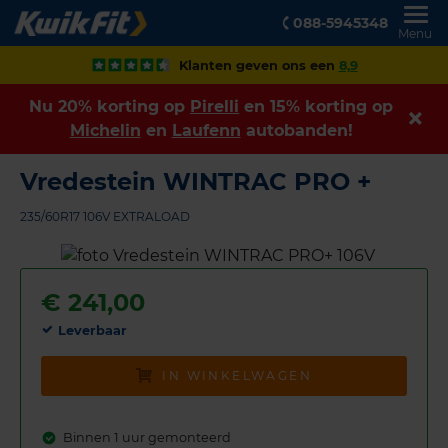
088-5945348
Menu
Klanten geven ons een
8,9
Nu 20% korting op
Pirelli
en 15% korting op
Michelin
en
Laufenn
autobanden!
Vredestein WINTRAC PRO +
235/60R17 106V EXTRALOAD
€
241,00
Leverbaar
IN WINKELWAGEN
Binnen 1 uur gemonteerd