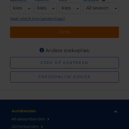
BREEDTE
HOOGTE
INCH
SEIZOEN
kies
kies
kies
All season
Waar vind ik mijn bandenmaat?
ZOEK
Andere zoekopties:
ZOEK OP KENTEKEN
PERSOONLIJK ADVIES
Autobanden
All-seasonbanden
Zomerbanden