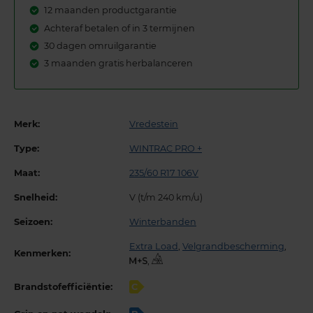
12 maanden productgarantie
Achteraf betalen of in 3 termijnen
30 dagen omruilgarantie
3 maanden gratis herbalanceren
Merk:
Vredestein
Type:
WINTRAC PRO +
Maat:
235/60 R17 106V
Snelheid:
V (t/m 240 km/u)
Seizoen:
Winterbanden
Extra Load
,
Velgrandbescherming
,
Kenmerken:
,
Brandstofefficiëntie:
C