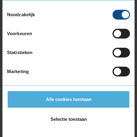
215/45R17 91V EXTRALOAD
Toestemmingsselectie
215/50R17 95V EXTRALOAD
Noodzakelijk
215/55R17 94H
215/55R17 98V EXTRALOAD
Voorkeuren
215/60R17 100V EXTRALOAD
215/60R17 96H
215/65R17 103V EXTRALOAD
Statistieken
215/65R17 99V
225/45R17 91H
Marketing
225/45R17 94H EXTRALOAD
225/45R17 94V EXTRALOAD
225/50R17 98H EXTRALOAD
225/50R17 98V EXTRALOAD
Alle cookies toestaan
225/55R17 101V EXTRALOAD
225/55R17 97H
Selectie toestaan
225/60R17 103V EXTRALOAD
225/65R17 106H EXTRALOAD
235/45R17 97V EXTRALOAD