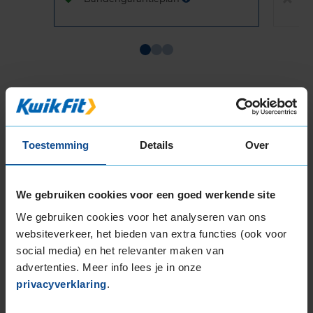
Item
1
of
3
Toestemming
Details
Over
Beschikbare bandenmaten
We gebruiken cookies voor een goed werkende site
17-inch banden
205/45R17 88V EXTRALOAD
We gebruiken cookies voor het analyseren van ons
205/50R17 93H EXTRALOAD
websiteverkeer, het bieden van extra functies (ook voor
205/50R17 93V EXTRALOAD
social media) en het relevanter maken van
advertenties. Meer info lees je in onze
205/55R17 95V EXTRALOAD
privacyverklaring
.
205/60R17 93H
215/40R17 87V EXTRALOAD