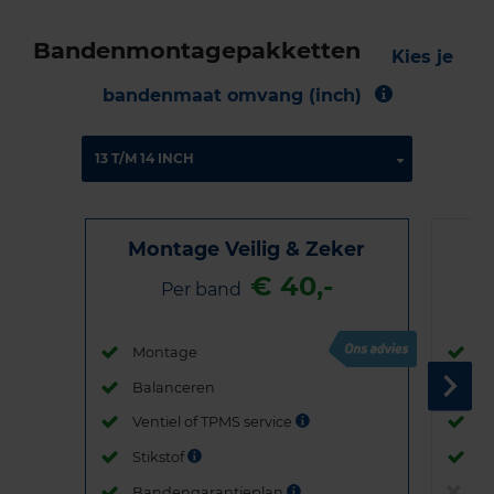
Bandenmontagepakketten
Kies je
bandenmaat omvang (inch)
Montage Veilig & Zeker
€ 40,-
Per band
Montage
M
Balanceren
B
Ventiel of TPMS service
Ve
Stikstof
St
Bandengarantieplan
B