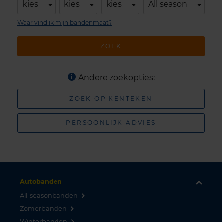
kies
kies
kies
All season
Waar vind ik mijn bandenmaat?
ZOEK
Andere zoekopties:
ZOEK OP KENTEKEN
PERSOONLIJK ADVIES
Autobanden
All-seasonbanden
Zomerbanden
Winterbanden