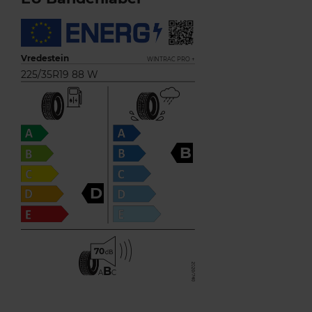
Vredestein
WINTRAC PRO +
225/35R19 88 W
B
D
70
B
A
C