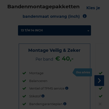
Bandenmontagepakketten
Kies je
bandenmaat omvang (inch)
Montage Veilig & Zeker
€ 40,-
Per band
Montage
M
Balanceren
B
Ventiel of TPMS service
Ve
Stikstof
St
Bandengarantieplan
B