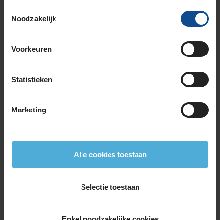
215/50R17 95V EXTRALOAD
Toestemmingsselectie
Noodzakelijk
215/55R17 94H
215/55R17 98V EXTRALOAD
215/60R17 100V EXTRALOAD
Voorkeuren
215/60R17 96H
215/65R17 103V EXTRALOAD
Statistieken
215/65R17 99V
225/45R17 91H
225/45R17 94H EXTRALOAD
Marketing
225/45R17 94V EXTRALOAD
225/50R17 98H EXTRALOAD
225/50R17 98V EXTRALOAD
Alle cookies toestaan
225/55R17 101V EXTRALOAD
225/55R17 97H
225/60R17 103V EXTRALOAD
Selectie toestaan
225/65R17 106H EXTRALOAD
235/45R17 97V EXTRALOAD
Enkel noodzakelijke cookies
235/55R17 103V EXTRALOAD