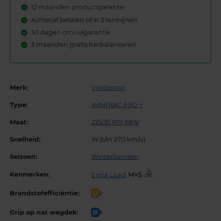
12 maanden productgarantie
Achteraf betalen of in 3 termijnen
30 dagen omruilgarantie
3 maanden gratis herbalanceren
Merk:
Vredestein
Type:
WINTRAC PRO +
Maat:
225/35 R19 88W
Snelheid:
W (t/m 270 km/u)
Seizoen:
Winterbanden
Kenmerken:
Extra Load
,
,
Brandstofefficiëntie:
D
Grip op nat wegdek:
B