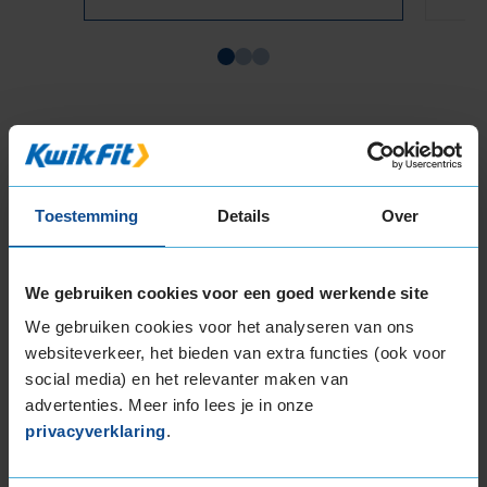
Item
1
of
3
Toestemming
Details
Over
Beschikbare bandenmaten
17-inch banden
We gebruiken cookies voor een goed werkende site
205/45R17 88V EXTRALOAD
We gebruiken cookies voor het analyseren van ons
205/50R17 93H EXTRALOAD
websiteverkeer, het bieden van extra functies (ook voor
205/50R17 93V EXTRALOAD
social media) en het relevanter maken van
205/55R17 95V EXTRALOAD
advertenties. Meer info lees je in onze
205/60R17 93H
privacyverklaring
.
215/40R17 87V EXTRALOAD
215/45R17 91V EXTRALOAD