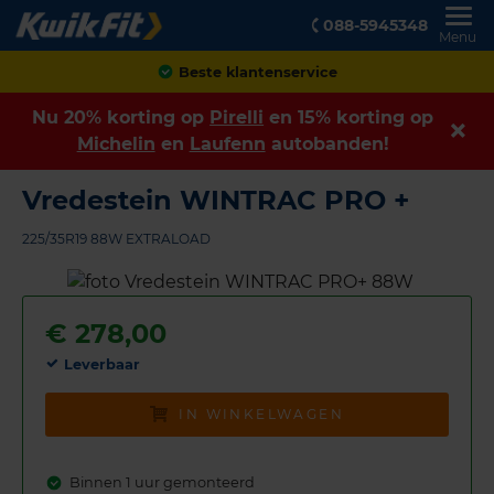
088-5945348
Menu
Achteraf betalen
Nu 20% korting op
Pirelli
en 15% korting op
Michelin
en
Laufenn
autobanden!
Vredestein WINTRAC PRO +
225/35R19 88W EXTRALOAD
€
278,00
Leverbaar
IN WINKELWAGEN
Binnen 1 uur gemonteerd